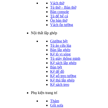
Vách thờ
Tủ thờ – Bàn thờ
Bàn console
Tủ để bể cá
Ốp bàn thờ
Vách ốp tường
Nội thất lắp ghép
Giường bệt
Tủ áo cửa lùa
Bàn lắp ghép
Kệ lò vi sóng
Tủ giày thông minh
Kệ sách lắp ghép
Bàn bệt
Kệ để đồ
Kệ gỗ treo tường
Kệ thú lắp ghép
Kệ sách treo
Phụ kiện trang trí
Thảm
Gối sofa