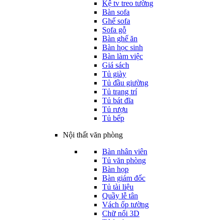
Kệ tv treo tường
Bàn sofa
Ghế sofa
Sofa gỗ
Bàn ghế ăn
Bàn học sinh
Bàn làm việc
Giá sách
Tủ giày
Tủ đầu giường
Tủ trang trí
Tủ bát đĩa
Tủ rượu
Tủ bếp
Nội thất văn phòng
Bàn nhân viên
Tủ văn phòng
Bàn họp
Bàn giám đốc
Tủ tài liệu
Quầy lễ tân
Vách ốp tường
Chữ nổi 3D