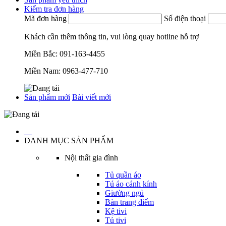
Kiểm tra đơn hàng
Mã đơn hàng
Số điện thoại
Khách cần thêm thông tin, vui lòng quay hotline hỗ trợ
Miền Bắc:
091-163-4455
Miền Nam:
0963-477-710
Sản phẩm mới
Bài viết mới
…
DANH MỤC SẢN PHẨM
Nội thất gia đình
Tủ quần áo
Tú áo cánh kính
Giường ngủ
Bàn trang điểm
Kệ tivi
Tủ tivi