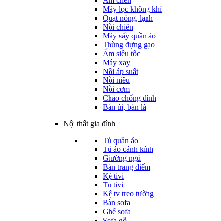
Ấm chén
Máy lọc không khí
Quạt nóng, lạnh
Nồi chiên
Máy sấy quần áo
Thùng đựng gạo
Ấm siêu tốc
Máy xay
Nồi áp suất
Nồi niêu
Nồi cơm
Chảo chống dính
Bàn ủi, bàn là
Nội thất gia đình
Tủ quần áo
Tú áo cánh kính
Giường ngủ
Bàn trang điểm
Kệ tivi
Tủ tivi
Kệ tv treo tường
Bàn sofa
Ghế sofa
Sofa gỗ