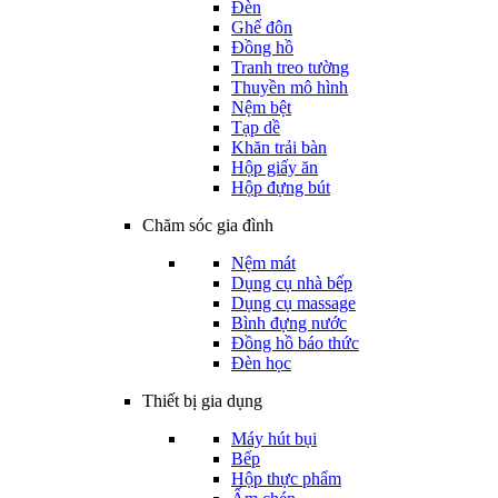
Đèn
Ghế đôn
Đồng hồ
Tranh treo tường
Thuyền mô hình
Nệm bệt
Tạp dề
Khăn trải bàn
Hộp giấy ăn
Hộp đựng bút
Chăm sóc gia đình
Nệm mát
Dụng cụ nhà bếp
Dụng cụ massage
Bình đựng nước
Đồng hồ báo thức
Đèn học
Thiết bị gia dụng
Máy hút bụi
Bếp
Hộp thực phẩm