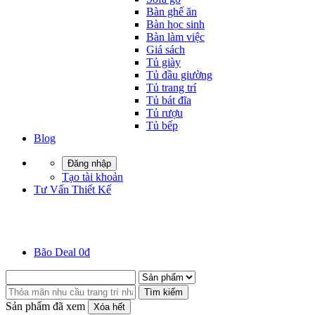
Bàn ghế ăn
Bàn học sinh
Bàn làm việc
Giá sách
Tủ giày
Tủ đầu giường
Tủ trang trí
Tủ bát đĩa
Tủ rượu
Tủ bếp
Blog
Đăng nhập
Tạo tài khoản
Tư Vấn Thiết Kế
Bão Deal 0đ
Tìm kiếm
Sản phẩm đã xem
Xóa hết