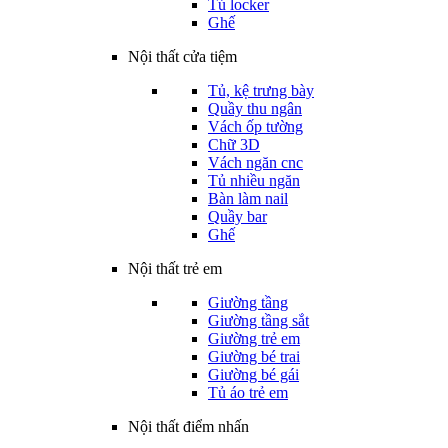
Tủ locker
Ghế
Nội thất cửa tiệm
Tủ, kệ trưng bày
Quầy thu ngân
Vách ốp tường
Chữ 3D
Vách ngăn cnc
Tủ nhiều ngăn
Bàn làm nail
Quầy bar
Ghế
Nội thất trẻ em
Giường tầng
Giường tầng sắt
Giường trẻ em
Giường bé trai
Giường bé gái
Tủ áo trẻ em
Nội thất điểm nhấn