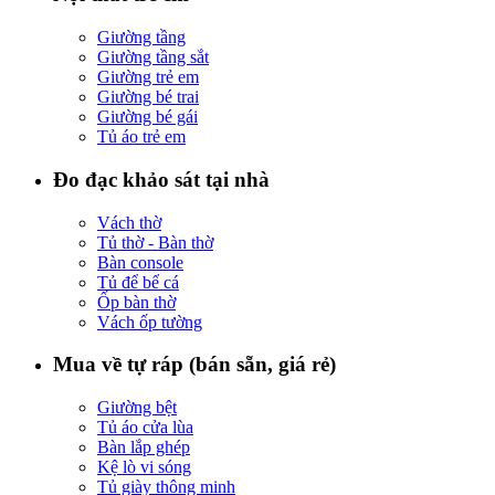
Giường tầng
Giường tầng sắt
Giường trẻ em
Giường bé trai
Giường bé gái
Tủ áo trẻ em
Đo đạc khảo sát tại nhà
Vách thờ
Tủ thờ - Bàn thờ
Bàn console
Tủ để bể cá
Ốp bàn thờ
Vách ốp tường
Mua về tự ráp (bán sẵn, giá rẻ)
Giường bệt
Tủ áo cửa lùa
Bàn lắp ghép
Kệ lò vi sóng
Tủ giày thông minh