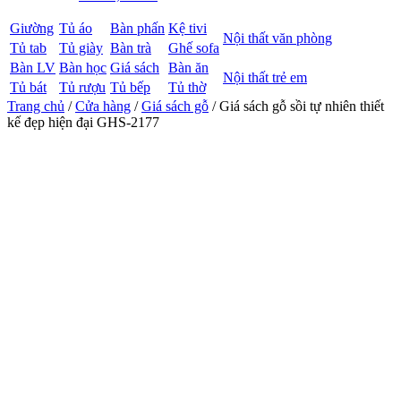
Giường
Tủ áo
Bàn phấn
Kệ tivi
Nội thất văn phòng
Tủ tab
Tủ giày
Bàn trà
Ghế sofa
Bàn LV
Bàn học
Giá sách
Bàn ăn
Nội thất trẻ em
Tủ bát
Tủ rượu
Tủ bếp
Tủ thờ
Trang chủ
/
Cửa hàng
/
Giá sách gỗ
/ Giá sách gỗ sồi tự nhiên thiết
kế đẹp hiện đại GHS-2177