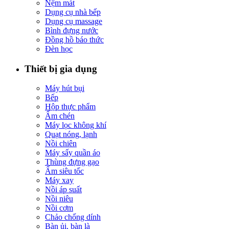
Nệm mát
Dụng cụ nhà bếp
Dụng cụ massage
Bình đựng nước
Đồng hồ báo thức
Đèn học
Thiết bị gia dụng
Máy hút bụi
Bếp
Hộp thực phẩm
Ấm chén
Máy lọc không khí
Quạt nóng, lạnh
Nồi chiên
Máy sấy quần áo
Thùng đựng gạo
Ấm siêu tốc
Máy xay
Nồi áp suất
Nồi niêu
Nồi cơm
Chảo chống dính
Bàn ủi, bàn là