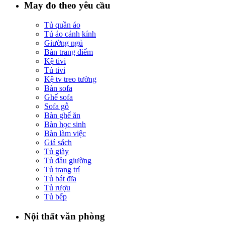
May đo theo yêu cầu
Tủ quần áo
Tú áo cánh kính
Giường ngủ
Bàn trang điểm
Kệ tivi
Tủ tivi
Kệ tv treo tường
Bàn sofa
Ghế sofa
Sofa gỗ
Bàn ghế ăn
Bàn học sinh
Bàn làm việc
Giá sách
Tủ giày
Tủ đầu giường
Tủ trang trí
Tủ bát đĩa
Tủ rượu
Tủ bếp
Nội thất văn phòng