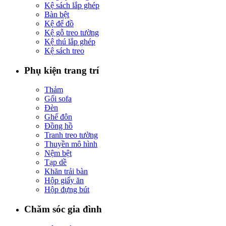
Kệ sách lắp ghép
Bàn bệt
Kệ để đồ
Kệ gỗ treo tường
Kệ thú lắp ghép
Kệ sách treo
Phụ kiện trang trí
Thảm
Gối sofa
Đèn
Ghế đôn
Đồng hồ
Tranh treo tường
Thuyền mô hình
Nệm bệt
Tạp dề
Khăn trải bàn
Hộp giấy ăn
Hộp đựng bút
Chăm sóc gia đình