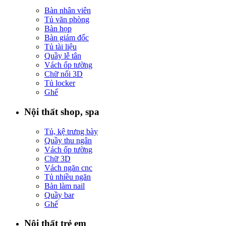
Bàn nhân viên
Tủ văn phòng
Bàn họp
Bàn giám đốc
Tủ tài liệu
Quầy lễ tân
Vách ốp tường
Chữ nổi 3D
Tủ locker
Ghế
Nội thất shop, spa
Tủ, kệ trưng bày
Quầy thu ngân
Vách ốp tường
Chữ 3D
Vách ngăn cnc
Tủ nhiều ngăn
Bàn làm nail
Quầy bar
Ghế
Nội thất trẻ em