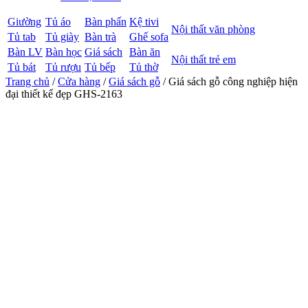
Giường
Tủ áo
Bàn phấn
Kệ tivi
Nội thất văn phòng
Tủ tab
Tủ giày
Bàn trà
Ghế sofa
Bàn LV
Bàn học
Giá sách
Bàn ăn
Nội thất trẻ em
Tủ bát
Tủ rượu
Tủ bếp
Tủ thờ
Trang chủ
/
Cửa hàng
/
Giá sách gỗ
/ Giá sách gỗ công nghiệp hiện
đại thiết kế đẹp GHS-2163