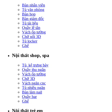
Bàn nhân viên
Tủ văn phòng
Bàn họp
Bàn giám đốc
Tủ tài liệu
Quầy lễ tân
Vách ốp tường
Chữ nổi 3D
Tủ locker
Ghế
Nội thất shop, spa
Tủ, kệ trưng bày
Quầy thu ngân
Vách ốp tường
Chữ 3D
Vách ngăn cnc
Tủ nhiều ngăn
Bàn làm nail
Quầy bar
Ghế
Nội thất trẻ em