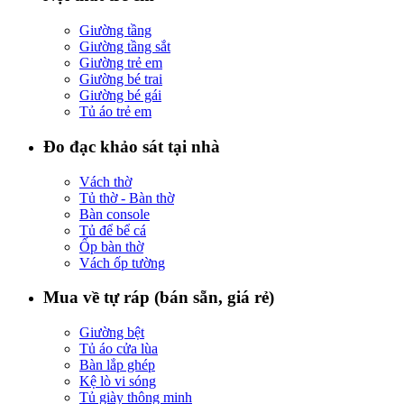
Giường tầng
Giường tầng sắt
Giường trẻ em
Giường bé trai
Giường bé gái
Tủ áo trẻ em
Đo đạc khảo sát tại nhà
Vách thờ
Tủ thờ - Bàn thờ
Bàn console
Tủ để bể cá
Ốp bàn thờ
Vách ốp tường
Mua về tự ráp (bán sẵn, giá rẻ)
Giường bệt
Tủ áo cửa lùa
Bàn lắp ghép
Kệ lò vi sóng
Tủ giày thông minh