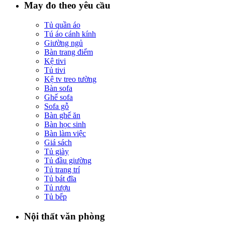
May đo theo yêu cầu
Tủ quần áo
Tú áo cánh kính
Giường ngủ
Bàn trang điểm
Kệ tivi
Tủ tivi
Kệ tv treo tường
Bàn sofa
Ghế sofa
Sofa gỗ
Bàn ghế ăn
Bàn học sinh
Bàn làm việc
Giá sách
Tủ giày
Tủ đầu giường
Tủ trang trí
Tủ bát đĩa
Tủ rượu
Tủ bếp
Nội thất văn phòng