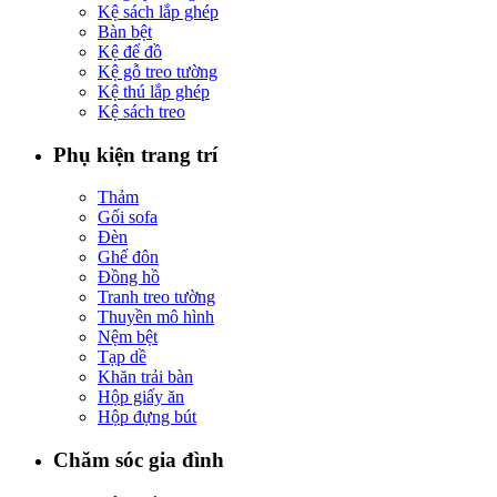
Kệ sách lắp ghép
Bàn bệt
Kệ để đồ
Kệ gỗ treo tường
Kệ thú lắp ghép
Kệ sách treo
Phụ kiện trang trí
Thảm
Gối sofa
Đèn
Ghế đôn
Đồng hồ
Tranh treo tường
Thuyền mô hình
Nệm bệt
Tạp dề
Khăn trải bàn
Hộp giấy ăn
Hộp đựng bút
Chăm sóc gia đình