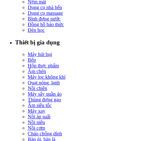
Nệm mát
Dụng cụ nhà bếp
Dụng cụ massage
Bình đựng nước
Đồng hồ báo thức
Đèn học
Thiết bị gia dụng
Máy hút bụi
Bếp
Hộp thực phẩm
Ấm chén
Máy lọc không khí
Quạt nóng, lạnh
Nồi chiên
Máy sấy quần áo
Thùng đựng gạo
Ấm siêu tốc
Máy xay
Nồi áp suất
Nồi niêu
Nồi cơm
Chảo chống dính
Bàn ủi, bàn là