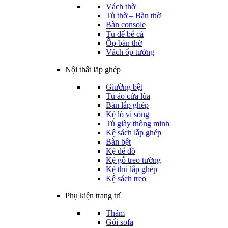
Vách thờ
Tủ thờ – Bàn thờ
Bàn console
Tủ để bể cá
Ốp bàn thờ
Vách ốp tường
Nội thất lắp ghép
Giường bệt
Tủ áo cửa lùa
Bàn lắp ghép
Kệ lò vi sóng
Tủ giày thông minh
Kệ sách lắp ghép
Bàn bệt
Kệ để đồ
Kệ gỗ treo tường
Kệ thú lắp ghép
Kệ sách treo
Phụ kiện trang trí
Thảm
Gối sofa