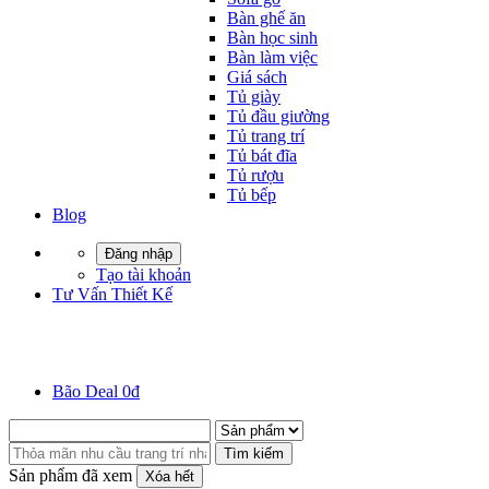
Bàn ghế ăn
Bàn học sinh
Bàn làm việc
Giá sách
Tủ giày
Tủ đầu giường
Tủ trang trí
Tủ bát đĩa
Tủ rượu
Tủ bếp
Blog
Đăng nhập
Tạo tài khoản
Tư Vấn Thiết Kế
Bão Deal 0đ
Tìm kiếm
Sản phẩm đã xem
Xóa hết