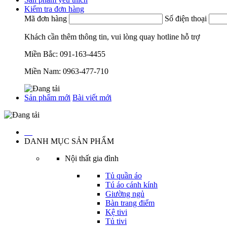
Kiểm tra đơn hàng
Mã đơn hàng
Số điện thoại
Khách cần thêm thông tin, vui lòng quay hotline hỗ trợ
Miền Bắc:
091-163-4455
Miền Nam:
0963-477-710
Sản phẩm mới
Bài viết mới
…
DANH MỤC SẢN PHẨM
Nội thất gia đình
Tủ quần áo
Tú áo cánh kính
Giường ngủ
Bàn trang điểm
Kệ tivi
Tủ tivi