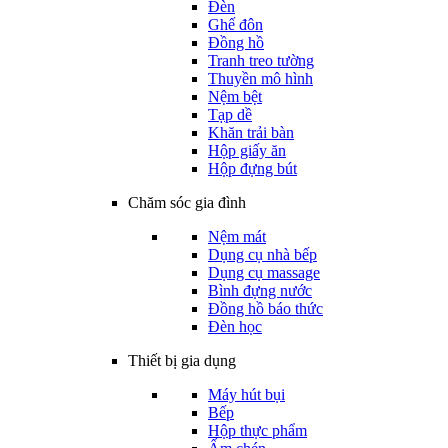
Đèn
Ghế đôn
Đồng hồ
Tranh treo tường
Thuyền mô hình
Nệm bệt
Tạp dề
Khăn trải bàn
Hộp giấy ăn
Hộp đựng bút
Chăm sóc gia đình
Nệm mát
Dụng cụ nhà bếp
Dụng cụ massage
Bình đựng nước
Đồng hồ báo thức
Đèn học
Thiết bị gia dụng
Máy hút bụi
Bếp
Hộp thực phẩm