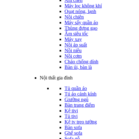
Ấm chén
Máy lọc không khí
Quạt nóng, lạnh
Nồi chiên
Máy sấy quần áo
Thùng đựng gạo
Ấm siêu tốc
Máy xay
Nồi áp suất
Nồi niêu
Nồi cơm
Chảo chống dính
Bàn ủi, bàn là
Nội thất gia đình
Tủ quần áo
Tú áo cánh kính
Giường ngủ
Bàn trang điểm
Kệ tivi
Tủ tivi
Kệ tv treo tường
Bàn sofa
Ghế sofa
Sofa gỗ