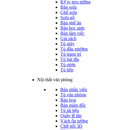
Kệ tv treo tường
Bàn sofa
Ghế sofa
Sofa gỗ
Bàn ghế ăn
Bàn học sinh
Bàn làm việc
Giá sách
Tủ giày
Tủ đầu giường
Tủ trang trí
Tủ bát đĩa
Tủ rượu
Tủ bếp
Nội thất văn phòng
Bàn nhân viên
Tủ văn phòng
Bàn họp
Bàn giám đốc
Tủ tài liệu
Quầy lễ tân
Vách ốp tường
Chữ nổi 3D