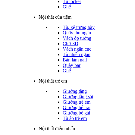
Tủ locker
Ghế
Nội thất cửa tiệm
Tủ, kệ trưng bày
Quầy thu ngân
Vách ốp tường
Chữ 3D
Vách ngăn cnc
Tủ nhiều ngăn
Bàn làm nail
Quầy bar
Ghế
Nội thất trẻ em
Giường tầng
Giường tầng sắt
Giường trẻ em
Giường bé trai
Giường bé gái
Tủ áo trẻ em
Nội thất điểm nhấn