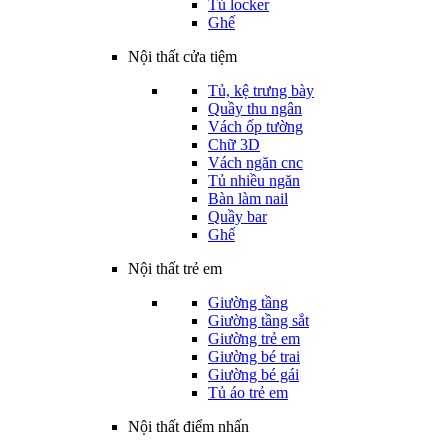
Tủ locker
Ghế
Nội thất cửa tiệm
Tủ, kệ trưng bày
Quầy thu ngân
Vách ốp tường
Chữ 3D
Vách ngăn cnc
Tủ nhiều ngăn
Bàn làm nail
Quầy bar
Ghế
Nội thất trẻ em
Giường tầng
Giường tầng sắt
Giường trẻ em
Giường bé trai
Giường bé gái
Tủ áo trẻ em
Nội thất điểm nhấn