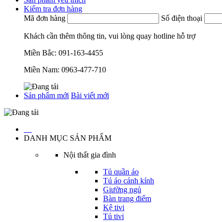
Kiểm tra đơn hàng
Mã đơn hàng
Số điện thoại
Khách cần thêm thông tin, vui lòng quay hotline hỗ trợ
Miền Bắc:
091-163-4455
Miền Nam:
0963-477-710
Sản phẩm mới
Bài viết mới
…
DANH MỤC SẢN PHẨM
Nội thất gia đình
Tủ quần áo
Tú áo cánh kính
Giường ngủ
Bàn trang điểm
Kệ tivi
Tủ tivi