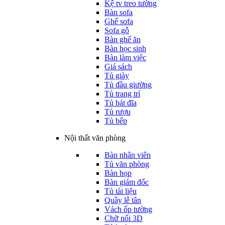
Kệ tv treo tường
Bàn sofa
Ghế sofa
Sofa gỗ
Bàn ghế ăn
Bàn học sinh
Bàn làm việc
Giá sách
Tủ giày
Tủ đầu giường
Tủ trang trí
Tủ bát đĩa
Tủ rượu
Tủ bếp
Nội thất văn phòng
Bàn nhân viên
Tủ văn phòng
Bàn họp
Bàn giám đốc
Tủ tài liệu
Quầy lễ tân
Vách ốp tường
Chữ nổi 3D