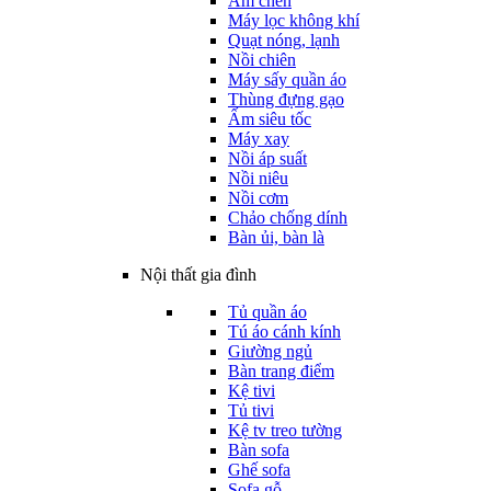
Ấm chén
Máy lọc không khí
Quạt nóng, lạnh
Nồi chiên
Máy sấy quần áo
Thùng đựng gạo
Ấm siêu tốc
Máy xay
Nồi áp suất
Nồi niêu
Nồi cơm
Chảo chống dính
Bàn ủi, bàn là
Nội thất gia đình
Tủ quần áo
Tú áo cánh kính
Giường ngủ
Bàn trang điểm
Kệ tivi
Tủ tivi
Kệ tv treo tường
Bàn sofa
Ghế sofa
Sofa gỗ