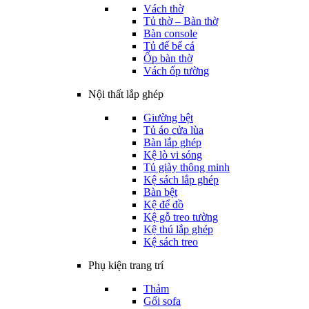
Vách thờ
Tủ thờ – Bàn thờ
Bàn console
Tủ để bể cá
Ốp bàn thờ
Vách ốp tường
Nội thất lắp ghép
Giường bệt
Tủ áo cửa lùa
Bàn lắp ghép
Kệ lò vi sóng
Tủ giày thông minh
Kệ sách lắp ghép
Bàn bệt
Kệ để đồ
Kệ gỗ treo tường
Kệ thú lắp ghép
Kệ sách treo
Phụ kiện trang trí
Thảm
Gối sofa