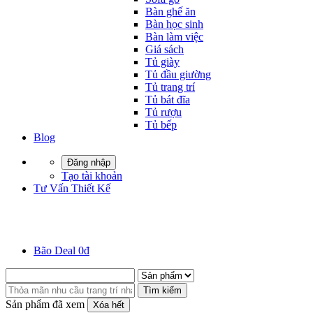
Bàn ghế ăn
Bàn học sinh
Bàn làm việc
Giá sách
Tủ giày
Tủ đầu giường
Tủ trang trí
Tủ bát đĩa
Tủ rượu
Tủ bếp
Blog
Đăng nhập
Tạo tài khoản
Tư Vấn Thiết Kế
Bão Deal 0đ
Tìm kiếm
Sản phẩm đã xem
Xóa hết