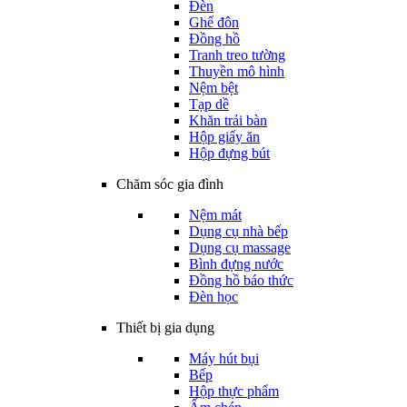
Đèn
Ghế đôn
Đồng hồ
Tranh treo tường
Thuyền mô hình
Nệm bệt
Tạp dề
Khăn trải bàn
Hộp giấy ăn
Hộp đựng bút
Chăm sóc gia đình
Nệm mát
Dụng cụ nhà bếp
Dụng cụ massage
Bình đựng nước
Đồng hồ báo thức
Đèn học
Thiết bị gia dụng
Máy hút bụi
Bếp
Hộp thực phẩm