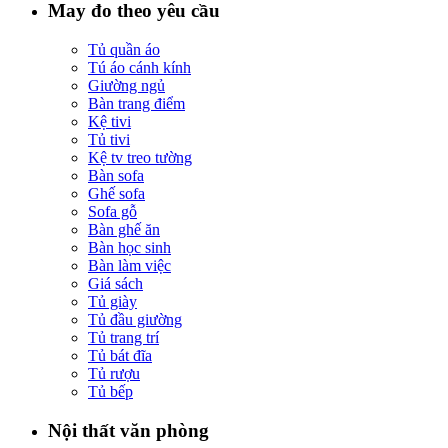
May đo theo yêu cầu
Tủ quần áo
Tú áo cánh kính
Giường ngủ
Bàn trang điểm
Kệ tivi
Tủ tivi
Kệ tv treo tường
Bàn sofa
Ghế sofa
Sofa gỗ
Bàn ghế ăn
Bàn học sinh
Bàn làm việc
Giá sách
Tủ giày
Tủ đầu giường
Tủ trang trí
Tủ bát đĩa
Tủ rượu
Tủ bếp
Nội thất văn phòng