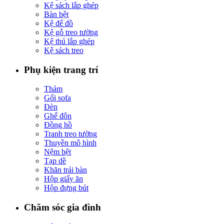
Kệ sách lắp ghép
Bàn bệt
Kệ để đồ
Kệ gỗ treo tường
Kệ thú lắp ghép
Kệ sách treo
Phụ kiện trang trí
Thảm
Gối sofa
Đèn
Ghế đôn
Đồng hồ
Tranh treo tường
Thuyền mô hình
Nệm bệt
Tạp dề
Khăn trải bàn
Hộp giấy ăn
Hộp đựng bút
Chăm sóc gia đình