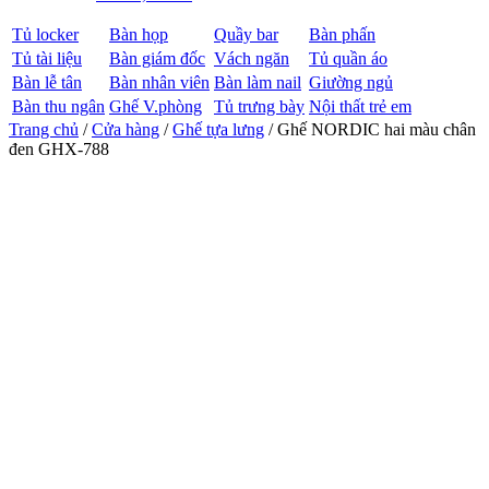
Tủ locker
Bàn họp
Quầy bar
Bàn phấn
Tủ tài liệu
Bàn giám đốc
Vách ngăn
Tủ quần áo
Bàn lễ tân
Bàn nhân viên
Bàn làm nail
Giường ngủ
Bàn thu ngân
Ghế V.phòng
Tủ trưng bày
Nội thất trẻ em
Trang chủ
/
Cửa hàng
/
Ghế tựa lưng
/ Ghế NORDIC hai màu chân
đen GHX-788