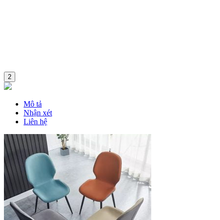
2
Mô tả
Nhận xét
Liên hệ