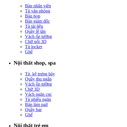
Bàn nhân viên
Tủ văn phòng
Bàn họp
Bàn giám đốc
Tủ tài liệu
Quầy lễ tân
Vách ốp tường
Chữ nổi 3D
Tủ locker
Ghế
Nội thất shop, spa
Tủ, kệ trưng bày
Quầy thu ngân
Vách ốp tường
Chữ 3D
Vách ngăn cnc
Tủ nhiều ngăn
Bàn làm nail
Quầy bar
Ghế
Nội thất trẻ em