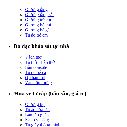
Giường tầng
Giường tầng sắt
Giường trẻ em
Giường bé trai
Giường bé gái
Tủ áo trẻ em
Đo đạc khảo sát tại nhà
Vách thờ
Tủ thờ - Bàn thờ
Bàn console
Tủ để bể cá
Ốp bàn thờ
Vách ốp tường
Mua về tự ráp (bán sẵn, giá rẻ)
Giường bệt
Tủ áo cửa lùa
Bàn lắp ghép
Kệ lò vi sóng
Tủ giày thông minh