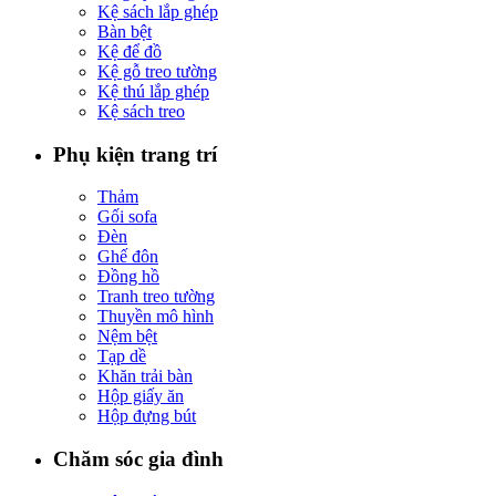
Kệ sách lắp ghép
Bàn bệt
Kệ để đồ
Kệ gỗ treo tường
Kệ thú lắp ghép
Kệ sách treo
Phụ kiện trang trí
Thảm
Gối sofa
Đèn
Ghế đôn
Đồng hồ
Tranh treo tường
Thuyền mô hình
Nệm bệt
Tạp dề
Khăn trải bàn
Hộp giấy ăn
Hộp đựng bút
Chăm sóc gia đình