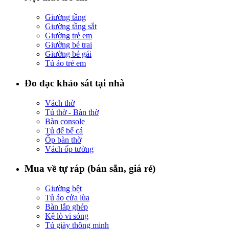
Giường tầng
Giường tầng sắt
Giường trẻ em
Giường bé trai
Giường bé gái
Tủ áo trẻ em
Đo đạc khảo sát tại nhà
Vách thờ
Tủ thờ - Bàn thờ
Bàn console
Tủ để bể cá
Ốp bàn thờ
Vách ốp tường
Mua về tự ráp (bán sẵn, giá rẻ)
Giường bệt
Tủ áo cửa lùa
Bàn lắp ghép
Kệ lò vi sóng
Tủ giày thông minh