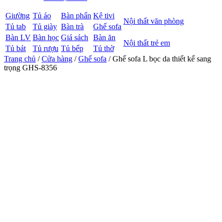
Giường
Tủ áo
Bàn phấn
Kệ tivi
Nội thất văn phòng
Tủ tab
Tủ giày
Bàn trà
Ghế sofa
Bàn LV
Bàn học
Giá sách
Bàn ăn
Nội thất trẻ em
Tủ bát
Tủ rượu
Tủ bếp
Tủ thờ
Trang chủ
/
Cửa hàng
/
Ghế sofa
/ Ghế sofa L bọc da thiết kế sang
trọng GHS-8356