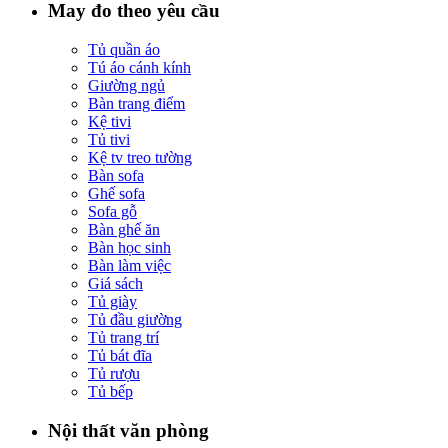
May đo theo yêu cầu
Tủ quần áo
Tú áo cánh kính
Giường ngủ
Bàn trang điểm
Kệ tivi
Tủ tivi
Kệ tv treo tường
Bàn sofa
Ghế sofa
Sofa gỗ
Bàn ghế ăn
Bàn học sinh
Bàn làm việc
Giá sách
Tủ giày
Tủ đầu giường
Tủ trang trí
Tủ bát đĩa
Tủ rượu
Tủ bếp
Nội thất văn phòng