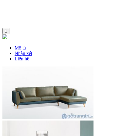
1
Mô tả
Nhận xét
Liên hệ