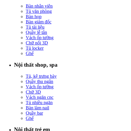
Bàn nhân viên
Tủ văn phòng
Bàn họp
Bàn giám đốc
Tủ tài liệu
Quầy lễ tân
Vách ốp tường
Chữ nổi 3D
Tủ locker
Ghế
Nội thất shop, spa
Tủ, kệ trưng bày
Quầy thu ngân
Vách ốp tường
Chữ 3D
Vách ngăn cnc
Tủ nhiều ngăn
Bàn làm nail
Quầy bar
Ghế
Nội thất trẻ em