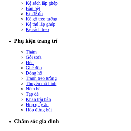
Kệ sách lắp ghép
Bàn bệt
Kệ để đồ
Kệ gỗ treo tường
Kệ thú lắp ghép
Kệ sách treo
Phụ kiện trang trí
Thảm
Gối sofa
Đèn
Ghế đôn
Đồng hồ
Tranh treo tường
Thuyền mô hình
Nệm bệt
Tạp dề
Khăn trải bàn
Hộp giấy ăn
Hộp đựng bút
Chăm sóc gia đình