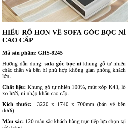
HIỂU RÕ HƠN VỀ SOFA GÓC BỌC NỈ
CAO CẤP
Mã s
ả
n ph
ẩ
m: GHS-8245
Hướng dẫn dùng:
sofa góc
bọc nỉ
khung gỗ tự nhiên
chắc chắn và bền bỉ phù hợp không gian phòng khách
lớn.
Ch
ấ
t li
ệ
u:
Khung gỗ tự nhiên 100%, mút xốp K43, lò
xo lưới, nỉ nhập khẩu cao cấp.
Kích th
ướ
c:
3220 x 1740 x 700mm (bản vẽ bên
dưới)
Màu s
ắ
c:
120 màu sắc khách hàng trực tiếp lựa chọn tại
cửa hàng.