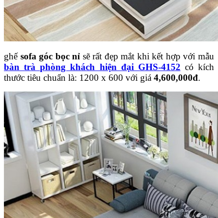
ghế
sofa góc bọc nỉ
sẽ rất đẹp mắt khi kết hợp với mẫu
bàn trà phòng khách hiện đại GHS-4152
có kích
thước tiêu chuẩn là: 1200 x 600 với giá
4,600,000đ
.