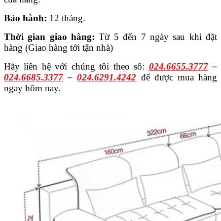
B
ả
o h
à
nh:
12 tháng.
Thời gian giao hàng:
Từ 5 đến 7 ngày sau khi đặt
hàng (Giao hàng tới tận nhà)
Hãy liên hệ với chúng tôi theo số:
024.6655.3777
–
024.6685.3377
–
024.6291.4242
để được mua hàng
ngay hôm nay.