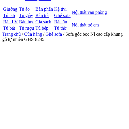
Giường
Tủ áo
Bàn phấn
Kệ tivi
Nội thất văn phòng
Tủ tab
Tủ giày
Bàn trà
Ghế sofa
Bàn LV
Bàn học
Giá sách
Bàn ăn
Nội thất trẻ em
Tủ bát
Tủ rượu
Tủ bếp
Tủ thờ
Trang chủ
/
Cửa hàng
/
Ghế sofa
/ Sofa góc bọc Nỉ cao cấp khung
gỗ tự nhiên GHS-8245