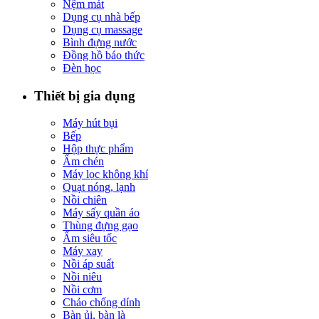
Nệm mát
Dụng cụ nhà bếp
Dụng cụ massage
Bình đựng nước
Đồng hồ báo thức
Đèn học
Thiết bị gia dụng
Máy hút bụi
Bếp
Hộp thực phẩm
Ấm chén
Máy lọc không khí
Quạt nóng, lạnh
Nồi chiên
Máy sấy quần áo
Thùng đựng gạo
Ấm siêu tốc
Máy xay
Nồi áp suất
Nồi niêu
Nồi cơm
Chảo chống dính
Bàn ủi, bàn là