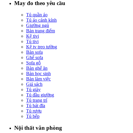
May đo theo yêu cầu
Tủ quần áo
Tú áo cánh kính
Giường ngủ
Bàn trang điểm
Kệ tivi
Tủ tivi
Kệ tv treo tường
Bàn sofa
Ghế sofa
Sofa gỗ
Bàn ghế ăn
Bàn học sinh
Bàn làm việc
Giá sách
Tủ giày
Tủ đầu giường
Tủ trang trí
Tủ bát đĩa
Tủ rượu
Tủ bếp
Nội thất văn phòng