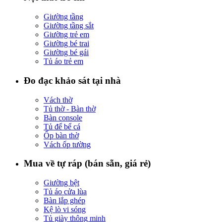
Giường tầng
Giường tầng sắt
Giường trẻ em
Giường bé trai
Giường bé gái
Tủ áo trẻ em
Đo đạc khảo sát tại nhà
Vách thờ
Tủ thờ - Bàn thờ
Bàn console
Tủ để bể cá
Ốp bàn thờ
Vách ốp tường
Mua về tự ráp (bán sẵn, giá rẻ)
Giường bệt
Tủ áo cửa lùa
Bàn lắp ghép
Kệ lò vi sóng
Tủ giày thông minh