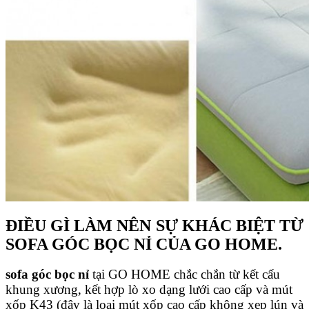
ĐIỀU GÌ LÀM NÊN SỰ KHÁC BIỆT TỪ
SOFA GÓC BỌC NỈ CỦA GO HOME.
sofa góc bọc nỉ
tại GO HOME chắc chắn từ kết cấu
khung xương, kết hợp lò xo dạng lưới cao cấp và mút
xốp K43 (đây là loại mút xốp cao cấp không xẹp lún và