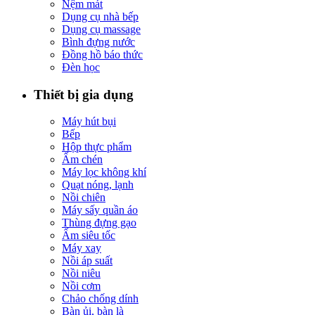
Nệm mát
Dụng cụ nhà bếp
Dụng cụ massage
Bình đựng nước
Đồng hồ báo thức
Đèn học
Thiết bị gia dụng
Máy hút bụi
Bếp
Hộp thực phẩm
Ấm chén
Máy lọc không khí
Quạt nóng, lạnh
Nồi chiên
Máy sấy quần áo
Thùng đựng gạo
Ấm siêu tốc
Máy xay
Nồi áp suất
Nồi niêu
Nồi cơm
Chảo chống dính
Bàn ủi, bàn là