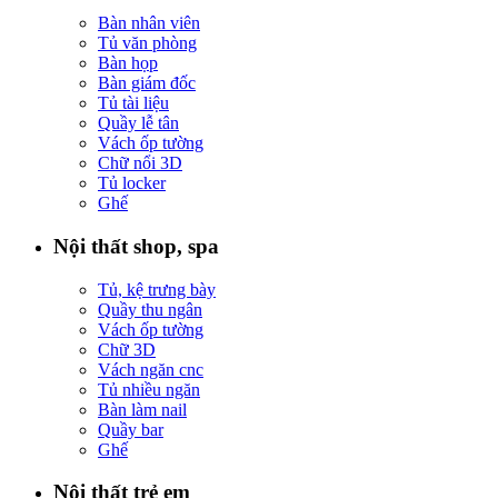
Bàn nhân viên
Tủ văn phòng
Bàn họp
Bàn giám đốc
Tủ tài liệu
Quầy lễ tân
Vách ốp tường
Chữ nổi 3D
Tủ locker
Ghế
Nội thất shop, spa
Tủ, kệ trưng bày
Quầy thu ngân
Vách ốp tường
Chữ 3D
Vách ngăn cnc
Tủ nhiều ngăn
Bàn làm nail
Quầy bar
Ghế
Nội thất trẻ em