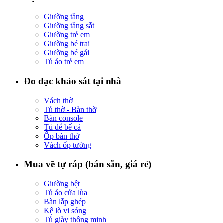
Giường tầng
Giường tầng sắt
Giường trẻ em
Giường bé trai
Giường bé gái
Tủ áo trẻ em
Đo đạc khảo sát tại nhà
Vách thờ
Tủ thờ - Bàn thờ
Bàn console
Tủ để bể cá
Ốp bàn thờ
Vách ốp tường
Mua về tự ráp (bán sẵn, giá rẻ)
Giường bệt
Tủ áo cửa lùa
Bàn lắp ghép
Kệ lò vi sóng
Tủ giày thông minh