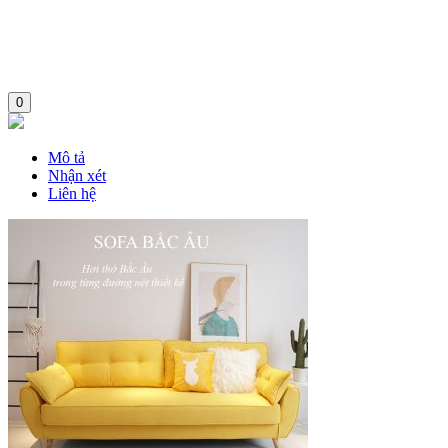
0
Mô tả
Nhận xét
Liên hệ