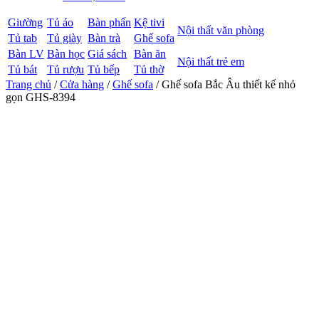
Giường
Tủ áo
Bàn phấn
Kệ tivi
Nội thất văn phòng
Tủ tab
Tủ giày
Bàn trà
Ghế sofa
Bàn LV
Bàn học
Giá sách
Bàn ăn
Nội thất trẻ em
Tủ bát
Tủ rượu
Tủ bếp
Tủ thờ
Trang chủ
/
Cửa hàng
/
Ghế sofa
/ Ghế sofa Bắc Âu thiết kế nhỏ
gọn GHS-8394