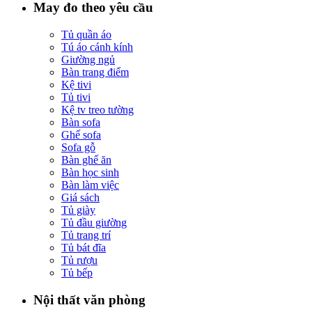
May đo theo yêu cầu
Tủ quần áo
Tú áo cánh kính
Giường ngủ
Bàn trang điểm
Kệ tivi
Tủ tivi
Kệ tv treo tường
Bàn sofa
Ghế sofa
Sofa gỗ
Bàn ghế ăn
Bàn học sinh
Bàn làm việc
Giá sách
Tủ giày
Tủ đầu giường
Tủ trang trí
Tủ bát đĩa
Tủ rượu
Tủ bếp
Nội thất văn phòng