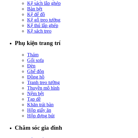
Kệ sách lắp ghép
Bàn bệt
Kệ để đồ
Kệ gỗ treo tường
Kệ thú lắp ghép
Kệ sách treo
Phụ kiện trang trí
Thảm
Gối sofa
Đèn
Ghế đôn
Đồng hồ
Tranh treo tường
Thuyền mô hình
Nệm bệt
Tạp dề
Khăn trải bàn
Hộp giấy ăn
Hộp đựng bút
Chăm sóc gia đình