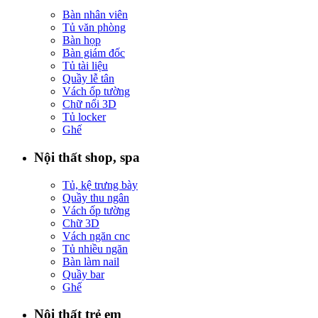
Bàn nhân viên
Tủ văn phòng
Bàn họp
Bàn giám đốc
Tủ tài liệu
Quầy lễ tân
Vách ốp tường
Chữ nổi 3D
Tủ locker
Ghế
Nội thất shop, spa
Tủ, kệ trưng bày
Quầy thu ngân
Vách ốp tường
Chữ 3D
Vách ngăn cnc
Tủ nhiều ngăn
Bàn làm nail
Quầy bar
Ghế
Nội thất trẻ em