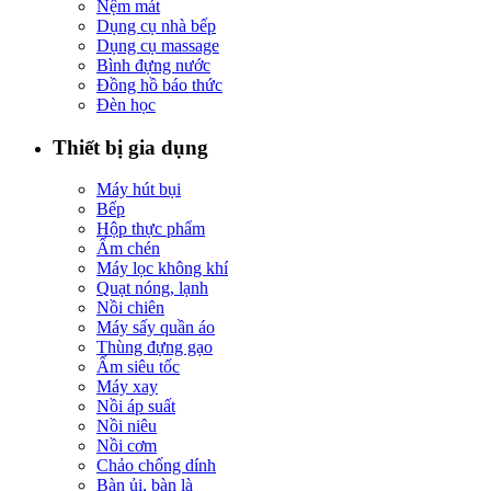
Nệm mát
Dụng cụ nhà bếp
Dụng cụ massage
Bình đựng nước
Đồng hồ báo thức
Đèn học
Thiết bị gia dụng
Máy hút bụi
Bếp
Hộp thực phẩm
Ấm chén
Máy lọc không khí
Quạt nóng, lạnh
Nồi chiên
Máy sấy quần áo
Thùng đựng gạo
Ấm siêu tốc
Máy xay
Nồi áp suất
Nồi niêu
Nồi cơm
Chảo chống dính
Bàn ủi, bàn là