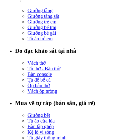
Giường tầng
Giường tầng sắt
Giường trẻ em
Giường bé trai
Giường bé gái
Tủ áo trẻ em
Đo đạc khảo sát tại nhà
Vách thờ
Tủ thờ - Bàn thờ
Bàn console
Tủ để bể cá
Ốp bàn thờ
Vách ốp tường
Mua về tự ráp (bán sẵn, giá rẻ)
Giường bệt
Tủ áo cửa lùa
Bàn lắp ghép
Kệ lò vi sóng
Tủ giày thông minh