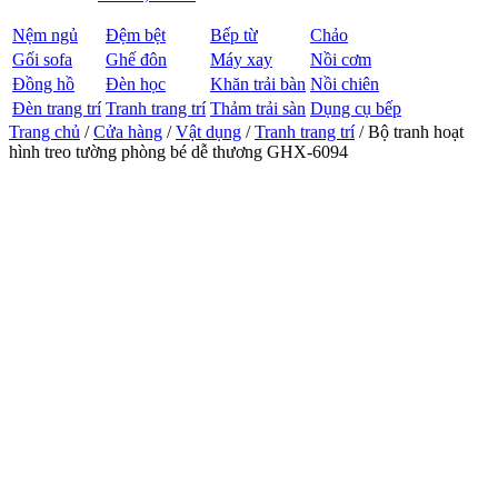
Nệm ngủ
Đệm bệt
Bếp từ
Chảo
Gối sofa
Ghế đôn
Máy xay
Nồi cơm
Đồng hồ
Đèn học
Khăn trải bàn
Nồi chiên
Đèn trang trí
Tranh trang trí
Thảm trải sàn
Dụng cụ bếp
Trang chủ
/
Cửa hàng
/
Vật dụng
/
Tranh trang trí
/ Bộ tranh hoạt
hình treo tường phòng bé dễ thương GHX-6094