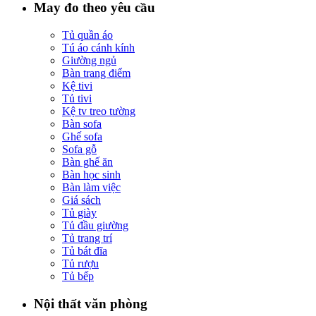
May đo theo yêu cầu
Tủ quần áo
Tú áo cánh kính
Giường ngủ
Bàn trang điểm
Kệ tivi
Tủ tivi
Kệ tv treo tường
Bàn sofa
Ghế sofa
Sofa gỗ
Bàn ghế ăn
Bàn học sinh
Bàn làm việc
Giá sách
Tủ giày
Tủ đầu giường
Tủ trang trí
Tủ bát đĩa
Tủ rượu
Tủ bếp
Nội thất văn phòng