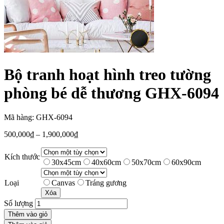
Bộ tranh hoạt hình treo tường
phòng bé dễ thương GHX-6094
Mã hàng: GHX-6094
500,000
₫
–
1,900,000
₫
Kích thước
30x45cm
40x60cm
50x70cm
60x90cm
Loại
Canvas
Tráng gương
Xóa
Số lượng
Thêm vào giỏ