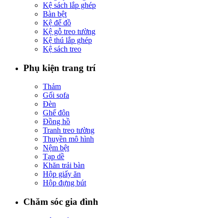
Kệ sách lắp ghép
Bàn bệt
Kệ để đồ
Kệ gỗ treo tường
Kệ thú lắp ghép
Kệ sách treo
Phụ kiện trang trí
Thảm
Gối sofa
Đèn
Ghế đôn
Đồng hồ
Tranh treo tường
Thuyền mô hình
Nệm bệt
Tạp dề
Khăn trải bàn
Hộp giấy ăn
Hộp đựng bút
Chăm sóc gia đình