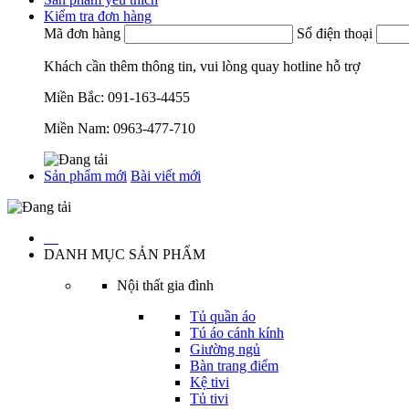
Kiểm tra đơn hàng
Mã đơn hàng
Số điện thoại
Khách cần thêm thông tin, vui lòng quay hotline hỗ trợ
Miền Bắc:
091-163-4455
Miền Nam:
0963-477-710
Sản phẩm mới
Bài viết mới
…
DANH MỤC SẢN PHẨM
Nội thất gia đình
Tủ quần áo
Tú áo cánh kính
Giường ngủ
Bàn trang điểm
Kệ tivi
Tủ tivi