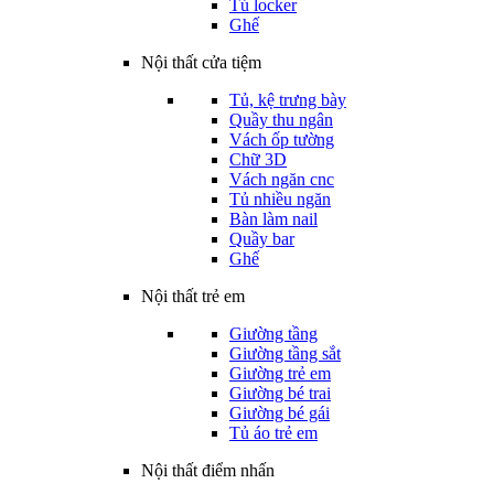
Tủ locker
Ghế
Nội thất cửa tiệm
Tủ, kệ trưng bày
Quầy thu ngân
Vách ốp tường
Chữ 3D
Vách ngăn cnc
Tủ nhiều ngăn
Bàn làm nail
Quầy bar
Ghế
Nội thất trẻ em
Giường tầng
Giường tầng sắt
Giường trẻ em
Giường bé trai
Giường bé gái
Tủ áo trẻ em
Nội thất điểm nhấn