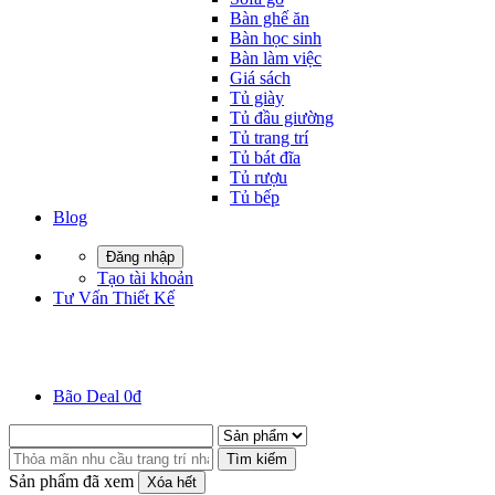
Bàn ghế ăn
Bàn học sinh
Bàn làm việc
Giá sách
Tủ giày
Tủ đầu giường
Tủ trang trí
Tủ bát đĩa
Tủ rượu
Tủ bếp
Blog
Đăng nhập
Tạo tài khoản
Tư Vấn Thiết Kế
Bão Deal 0đ
Tìm kiếm
Sản phẩm đã xem
Xóa hết