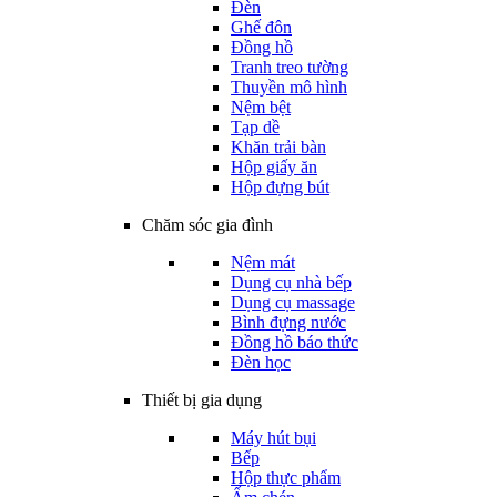
Đèn
Ghế đôn
Đồng hồ
Tranh treo tường
Thuyền mô hình
Nệm bệt
Tạp dề
Khăn trải bàn
Hộp giấy ăn
Hộp đựng bút
Chăm sóc gia đình
Nệm mát
Dụng cụ nhà bếp
Dụng cụ massage
Bình đựng nước
Đồng hồ báo thức
Đèn học
Thiết bị gia dụng
Máy hút bụi
Bếp
Hộp thực phẩm