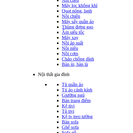
Ấm chén
Máy lọc không khí
Quạt nóng, lạnh
Nồi chiên
Máy sấy quần áo
Thùng đựng gạo
Ấm siêu tốc
Máy xay
Nồi áp suất
Nồi niêu
Nồi cơm
Chảo chống dính
Bàn ủi, bàn là
Nội thất gia đình
Tủ quần áo
Tú áo cánh kính
Giường ngủ
Bàn trang điểm
Kệ tivi
Tủ tivi
Kệ tv treo tường
Bàn sofa
Ghế sofa
Sofa gỗ