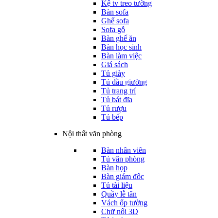
Kệ tv treo tường
Bàn sofa
Ghế sofa
Sofa gỗ
Bàn ghế ăn
Bàn học sinh
Bàn làm việc
Giá sách
Tủ giày
Tủ đầu giường
Tủ trang trí
Tủ bát đĩa
Tủ rượu
Tủ bếp
Nội thất văn phòng
Bàn nhân viên
Tủ văn phòng
Bàn họp
Bàn giám đốc
Tủ tài liệu
Quầy lễ tân
Vách ốp tường
Chữ nổi 3D