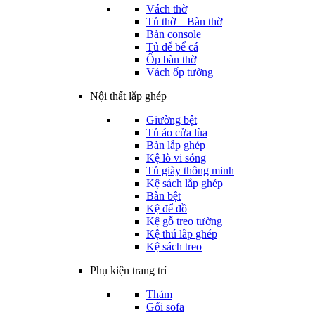
Vách thờ
Tủ thờ – Bàn thờ
Bàn console
Tủ để bể cá
Ốp bàn thờ
Vách ốp tường
Nội thất lắp ghép
Giường bệt
Tủ áo cửa lùa
Bàn lắp ghép
Kệ lò vi sóng
Tủ giày thông minh
Kệ sách lắp ghép
Bàn bệt
Kệ để đồ
Kệ gỗ treo tường
Kệ thú lắp ghép
Kệ sách treo
Phụ kiện trang trí
Thảm
Gối sofa