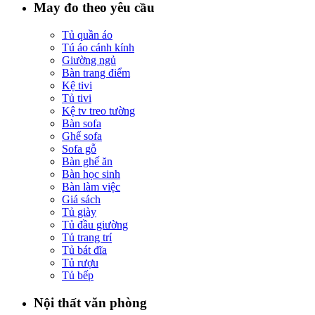
May đo theo yêu cầu
Tủ quần áo
Tú áo cánh kính
Giường ngủ
Bàn trang điểm
Kệ tivi
Tủ tivi
Kệ tv treo tường
Bàn sofa
Ghế sofa
Sofa gỗ
Bàn ghế ăn
Bàn học sinh
Bàn làm việc
Giá sách
Tủ giày
Tủ đầu giường
Tủ trang trí
Tủ bát đĩa
Tủ rượu
Tủ bếp
Nội thất văn phòng