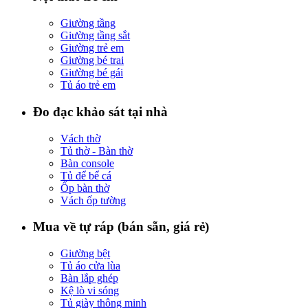
Giường tầng
Giường tầng sắt
Giường trẻ em
Giường bé trai
Giường bé gái
Tủ áo trẻ em
Đo đạc khảo sát tại nhà
Vách thờ
Tủ thờ - Bàn thờ
Bàn console
Tủ để bể cá
Ốp bàn thờ
Vách ốp tường
Mua về tự ráp (bán sẵn, giá rẻ)
Giường bệt
Tủ áo cửa lùa
Bàn lắp ghép
Kệ lò vi sóng
Tủ giày thông minh