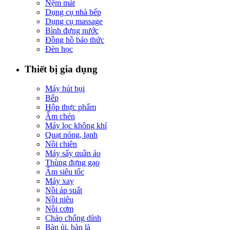
Nệm mát
Dụng cụ nhà bếp
Dụng cụ massage
Bình đựng nước
Đồng hồ báo thức
Đèn học
Thiết bị gia dụng
Máy hút bụi
Bếp
Hộp thực phẩm
Ấm chén
Máy lọc không khí
Quạt nóng, lạnh
Nồi chiên
Máy sấy quần áo
Thùng đựng gạo
Ấm siêu tốc
Máy xay
Nồi áp suất
Nồi niêu
Nồi cơm
Chảo chống dính
Bàn ủi, bàn là