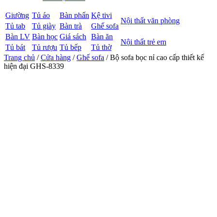
Giường
Tủ áo
Bàn phấn
Kệ tivi
Nội thất văn phòng
Tủ tab
Tủ giày
Bàn trà
Ghế sofa
Bàn LV
Bàn học
Giá sách
Bàn ăn
Nội thất trẻ em
Tủ bát
Tủ rượu
Tủ bếp
Tủ thờ
Trang chủ
/
Cửa hàng
/
Ghế sofa
/ Bộ sofa bọc nỉ cao cấp thiết kế
hiện đại GHS-8339