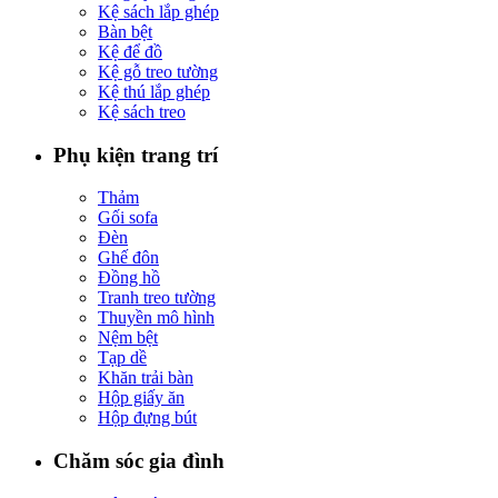
Kệ sách lắp ghép
Bàn bệt
Kệ để đồ
Kệ gỗ treo tường
Kệ thú lắp ghép
Kệ sách treo
Phụ kiện trang trí
Thảm
Gối sofa
Đèn
Ghế đôn
Đồng hồ
Tranh treo tường
Thuyền mô hình
Nệm bệt
Tạp dề
Khăn trải bàn
Hộp giấy ăn
Hộp đựng bút
Chăm sóc gia đình