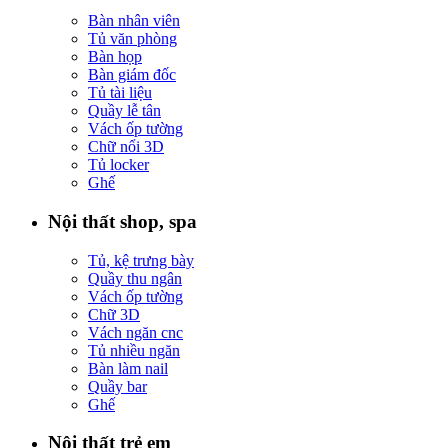
Bàn nhân viên
Tủ văn phòng
Bàn họp
Bàn giám đốc
Tủ tài liệu
Quầy lễ tân
Vách ốp tường
Chữ nổi 3D
Tủ locker
Ghế
Nội thất shop, spa
Tủ, kệ trưng bày
Quầy thu ngân
Vách ốp tường
Chữ 3D
Vách ngăn cnc
Tủ nhiều ngăn
Bàn làm nail
Quầy bar
Ghế
Nội thất trẻ em