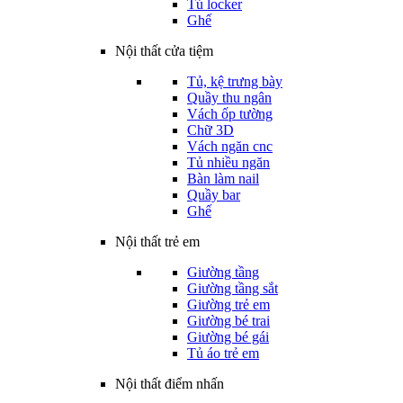
Tủ locker
Ghế
Nội thất cửa tiệm
Tủ, kệ trưng bày
Quầy thu ngân
Vách ốp tường
Chữ 3D
Vách ngăn cnc
Tủ nhiều ngăn
Bàn làm nail
Quầy bar
Ghế
Nội thất trẻ em
Giường tầng
Giường tầng sắt
Giường trẻ em
Giường bé trai
Giường bé gái
Tủ áo trẻ em
Nội thất điểm nhấn