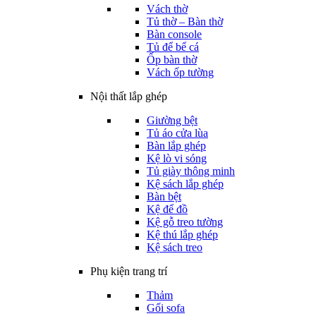
Vách thờ
Tủ thờ – Bàn thờ
Bàn console
Tủ để bể cá
Ốp bàn thờ
Vách ốp tường
Nội thất lắp ghép
Giường bệt
Tủ áo cửa lùa
Bàn lắp ghép
Kệ lò vi sóng
Tủ giày thông minh
Kệ sách lắp ghép
Bàn bệt
Kệ để đồ
Kệ gỗ treo tường
Kệ thú lắp ghép
Kệ sách treo
Phụ kiện trang trí
Thảm
Gối sofa