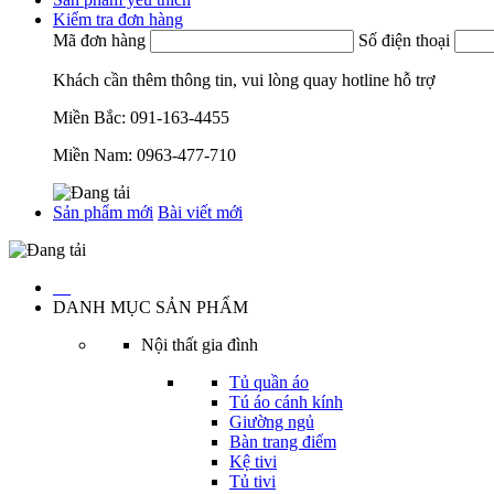
Kiểm tra đơn hàng
Mã đơn hàng
Số điện thoại
Khách cần thêm thông tin, vui lòng quay hotline hỗ trợ
Miền Bắc:
091-163-4455
Miền Nam:
0963-477-710
Sản phẩm mới
Bài viết mới
…
DANH MỤC SẢN PHẨM
Nội thất gia đình
Tủ quần áo
Tú áo cánh kính
Giường ngủ
Bàn trang điểm
Kệ tivi
Tủ tivi