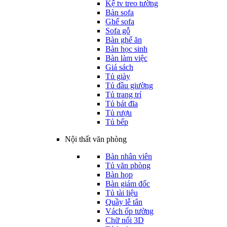
Kệ tv treo tường
Bàn sofa
Ghế sofa
Sofa gỗ
Bàn ghế ăn
Bàn học sinh
Bàn làm việc
Giá sách
Tủ giày
Tủ đầu giường
Tủ trang trí
Tủ bát đĩa
Tủ rượu
Tủ bếp
Nội thất văn phòng
Bàn nhân viên
Tủ văn phòng
Bàn họp
Bàn giám đốc
Tủ tài liệu
Quầy lễ tân
Vách ốp tường
Chữ nổi 3D