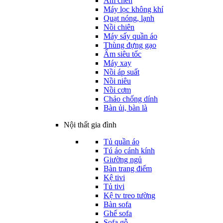
Ấm chén
Máy lọc không khí
Quạt nóng, lạnh
Nồi chiên
Máy sấy quần áo
Thùng đựng gạo
Ấm siêu tốc
Máy xay
Nồi áp suất
Nồi niêu
Nồi cơm
Chảo chống dính
Bàn ủi, bàn là
Nội thất gia đình
Tủ quần áo
Tú áo cánh kính
Giường ngủ
Bàn trang điểm
Kệ tivi
Tủ tivi
Kệ tv treo tường
Bàn sofa
Ghế sofa
Sofa gỗ