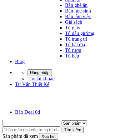
Bàn ghế ăn
Bàn học sinh
Bàn làm việc
Giá sách
Tủ giày
Tủ đầu giường
Tủ trang trí
Tủ bát đĩa
Tủ rượu
Tủ bếp
Blog
Đăng nhập
Tạo tài khoản
Tư Vấn Thiết Kế
Bão Deal 0đ
Tìm kiếm
Sản phẩm đã xem
Xóa hết