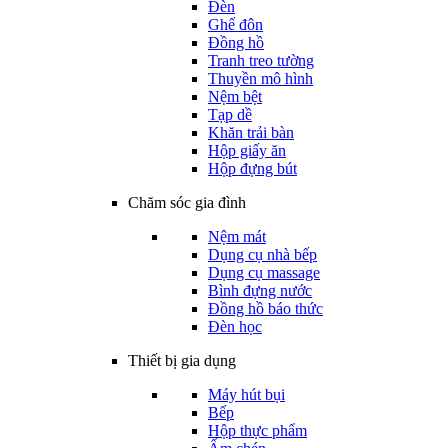
Đèn
Ghế đôn
Đồng hồ
Tranh treo tường
Thuyền mô hình
Nệm bệt
Tạp dề
Khăn trải bàn
Hộp giấy ăn
Hộp đựng bút
Chăm sóc gia đình
Nệm mát
Dụng cụ nhà bếp
Dụng cụ massage
Bình đựng nước
Đồng hồ báo thức
Đèn học
Thiết bị gia dụng
Máy hút bụi
Bếp
Hộp thực phẩm