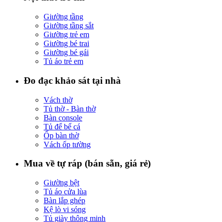
Giường tầng
Giường tầng sắt
Giường trẻ em
Giường bé trai
Giường bé gái
Tủ áo trẻ em
Đo đạc khảo sát tại nhà
Vách thờ
Tủ thờ - Bàn thờ
Bàn console
Tủ để bể cá
Ốp bàn thờ
Vách ốp tường
Mua về tự ráp (bán sẵn, giá rẻ)
Giường bệt
Tủ áo cửa lùa
Bàn lắp ghép
Kệ lò vi sóng
Tủ giày thông minh