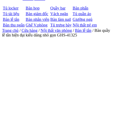
Tủ locker
Bàn họp
Quầy bar
Bàn phấn
Tủ tài liệu
Bàn giám đốc
Vách ngăn
Tủ quần áo
Bàn lễ tân
Bàn nhân viên
Bàn làm nail
Giường ngủ
Bàn thu ngân
Ghế V.phòng
Tủ trưng bày
Nội thất trẻ em
Trang chủ
/
Cửa hàng
/
Nội thất văn phòng
/
Bàn lễ tân
/ Bàn quầy
lễ tân hiện đại kiểu dáng nhỏ gọn GHS-41325