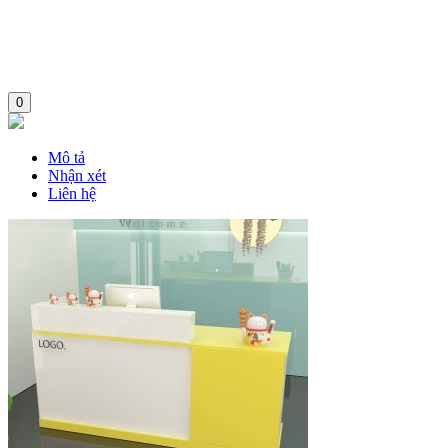
0
Mô tả
Nhận xét
Liên hệ