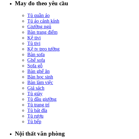
May đo theo yêu cầu
Tủ quần áo
Tú áo cánh kính
Giường ngủ
Bàn trang điểm
Kệ tivi
Tủ tivi
Kệ tv treo tường
Bàn sofa
Ghế sofa
Sofa gỗ
Bàn ghế ăn
Bàn học sinh
Bàn làm việc
Giá sách
Tủ giày
Tủ đầu giường
Tủ trang trí
Tủ bát đĩa
Tủ rượu
Tủ bếp
Nội thất văn phòng