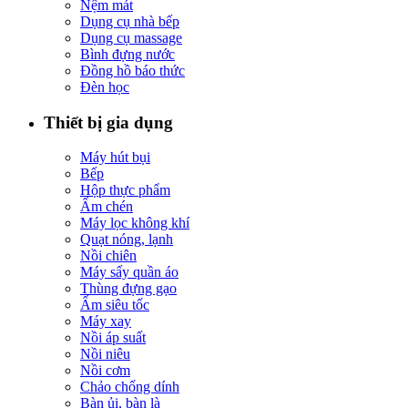
Nệm mát
Dụng cụ nhà bếp
Dụng cụ massage
Bình đựng nước
Đồng hồ báo thức
Đèn học
Thiết bị gia dụng
Máy hút bụi
Bếp
Hộp thực phẩm
Ấm chén
Máy lọc không khí
Quạt nóng, lạnh
Nồi chiên
Máy sấy quần áo
Thùng đựng gạo
Ấm siêu tốc
Máy xay
Nồi áp suất
Nồi niêu
Nồi cơm
Chảo chống dính
Bàn ủi, bàn là