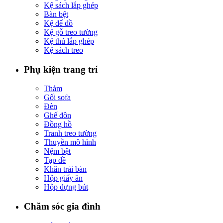
Kệ sách lắp ghép
Bàn bệt
Kệ để đồ
Kệ gỗ treo tường
Kệ thú lắp ghép
Kệ sách treo
Phụ kiện trang trí
Thảm
Gối sofa
Đèn
Ghế đôn
Đồng hồ
Tranh treo tường
Thuyền mô hình
Nệm bệt
Tạp dề
Khăn trải bàn
Hộp giấy ăn
Hộp đựng bút
Chăm sóc gia đình