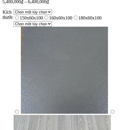
5,400,000
₫
–
6,400,000
₫
Kích
thước
150x60x100
160x60x100
180x60x100