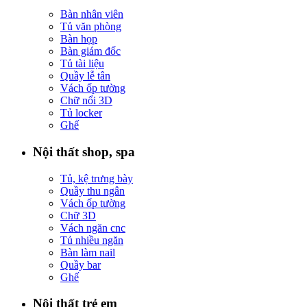
Bàn nhân viên
Tủ văn phòng
Bàn họp
Bàn giám đốc
Tủ tài liệu
Quầy lễ tân
Vách ốp tường
Chữ nổi 3D
Tủ locker
Ghế
Nội thất shop, spa
Tủ, kệ trưng bày
Quầy thu ngân
Vách ốp tường
Chữ 3D
Vách ngăn cnc
Tủ nhiều ngăn
Bàn làm nail
Quầy bar
Ghế
Nội thất trẻ em