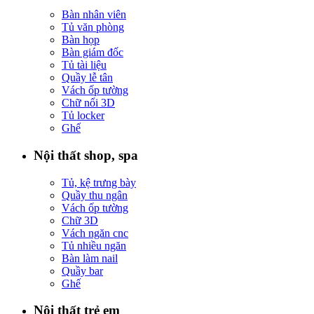
Bàn nhân viên
Tủ văn phòng
Bàn họp
Bàn giám đốc
Tủ tài liệu
Quầy lễ tân
Vách ốp tường
Chữ nổi 3D
Tủ locker
Ghế
Nội thất shop, spa
Tủ, kệ trưng bày
Quầy thu ngân
Vách ốp tường
Chữ 3D
Vách ngăn cnc
Tủ nhiều ngăn
Bàn làm nail
Quầy bar
Ghế
Nội thất trẻ em