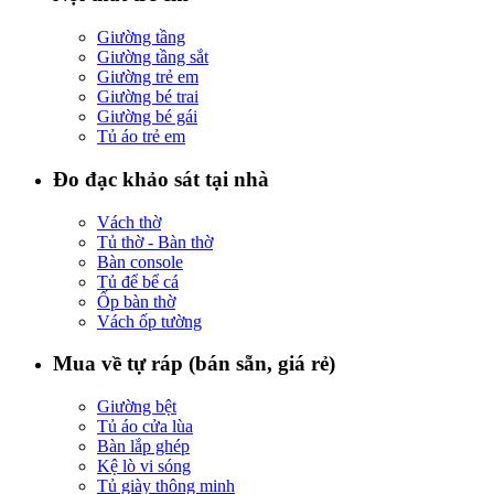
Giường tầng
Giường tầng sắt
Giường trẻ em
Giường bé trai
Giường bé gái
Tủ áo trẻ em
Đo đạc khảo sát tại nhà
Vách thờ
Tủ thờ - Bàn thờ
Bàn console
Tủ để bể cá
Ốp bàn thờ
Vách ốp tường
Mua về tự ráp (bán sẵn, giá rẻ)
Giường bệt
Tủ áo cửa lùa
Bàn lắp ghép
Kệ lò vi sóng
Tủ giày thông minh