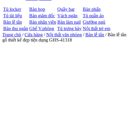
Tủ locker
Bàn họp
Quầy bar
Bàn phấn
Tủ tài liệu
Bàn giám đốc
Vách ngăn
Tủ quần áo
Bàn lễ tân
Bàn nhân viên
Bàn làm nail
Giường ngủ
Bàn thu ngân
Ghế V.phòng
Tủ trưng bày
Nội thất trẻ em
Trang chủ
/
Cửa hàng
/
Nội thất văn phòng
/
Bàn lễ tân
/ Bàn lễ tân
gỗ thiết kế đẹp tiện dụng GHS-41318