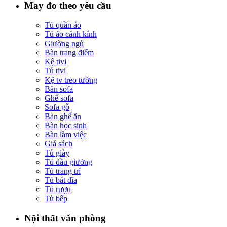
May đo theo yêu cầu
Tủ quần áo
Tú áo cánh kính
Giường ngủ
Bàn trang điểm
Kệ tivi
Tủ tivi
Kệ tv treo tường
Bàn sofa
Ghế sofa
Sofa gỗ
Bàn ghế ăn
Bàn học sinh
Bàn làm việc
Giá sách
Tủ giày
Tủ đầu giường
Tủ trang trí
Tủ bát đĩa
Tủ rượu
Tủ bếp
Nội thất văn phòng