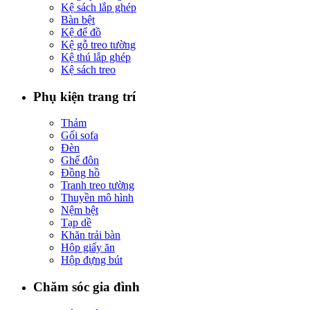
Kệ sách lắp ghép
Bàn bệt
Kệ để đồ
Kệ gỗ treo tường
Kệ thú lắp ghép
Kệ sách treo
Phụ kiện trang trí
Thảm
Gối sofa
Đèn
Ghế đôn
Đồng hồ
Tranh treo tường
Thuyền mô hình
Nệm bệt
Tạp dề
Khăn trải bàn
Hộp giấy ăn
Hộp đựng bút
Chăm sóc gia đình