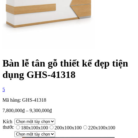
Bàn lễ tân gỗ thiết kế đẹp tiện
dụng GHS-41318
5
Mã hàng: GHS-41318
7,800,000
₫
–
9,300,000
₫
Kích
thước
180x100x100
200x100x100
220x100x100