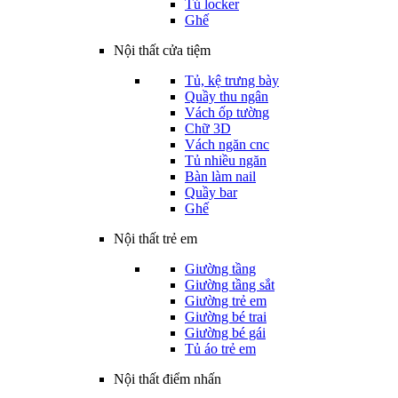
Tủ locker
Ghế
Nội thất cửa tiệm
Tủ, kệ trưng bày
Quầy thu ngân
Vách ốp tường
Chữ 3D
Vách ngăn cnc
Tủ nhiều ngăn
Bàn làm nail
Quầy bar
Ghế
Nội thất trẻ em
Giường tầng
Giường tầng sắt
Giường trẻ em
Giường bé trai
Giường bé gái
Tủ áo trẻ em
Nội thất điểm nhấn