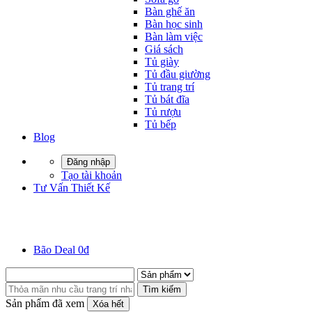
Bàn ghế ăn
Bàn học sinh
Bàn làm việc
Giá sách
Tủ giày
Tủ đầu giường
Tủ trang trí
Tủ bát đĩa
Tủ rượu
Tủ bếp
Blog
Đăng nhập
Tạo tài khoản
Tư Vấn Thiết Kế
Bão Deal 0đ
Tìm kiếm
Sản phẩm đã xem
Xóa hết