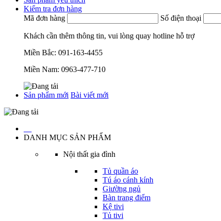
Kiểm tra đơn hàng
Mã đơn hàng
Số điện thoại
Khách cần thêm thông tin, vui lòng quay hotline hỗ trợ
Miền Bắc:
091-163-4455
Miền Nam:
0963-477-710
Sản phẩm mới
Bài viết mới
…
DANH MỤC SẢN PHẨM
Nội thất gia đình
Tủ quần áo
Tú áo cánh kính
Giường ngủ
Bàn trang điểm
Kệ tivi
Tủ tivi