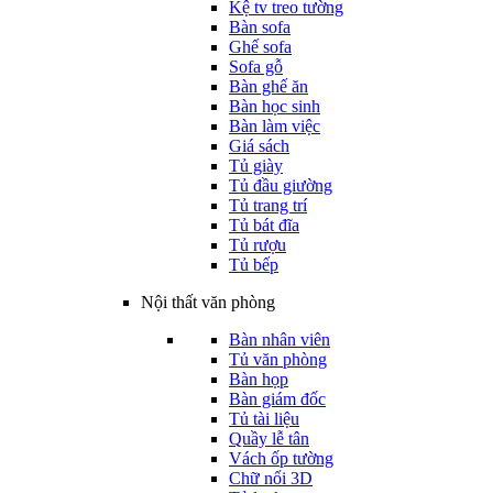
Kệ tv treo tường
Bàn sofa
Ghế sofa
Sofa gỗ
Bàn ghế ăn
Bàn học sinh
Bàn làm việc
Giá sách
Tủ giày
Tủ đầu giường
Tủ trang trí
Tủ bát đĩa
Tủ rượu
Tủ bếp
Nội thất văn phòng
Bàn nhân viên
Tủ văn phòng
Bàn họp
Bàn giám đốc
Tủ tài liệu
Quầy lễ tân
Vách ốp tường
Chữ nổi 3D