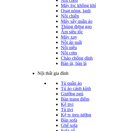
Ấm chén
Máy lọc không khí
Quạt nóng, lạnh
Nồi chiên
Máy sấy quần áo
Thùng đựng gạo
Ấm siêu tốc
Máy xay
Nồi áp suất
Nồi niêu
Nồi cơm
Chảo chống dính
Bàn ủi, bàn là
Nội thất gia đình
Tủ quần áo
Tú áo cánh kính
Giường ngủ
Bàn trang điểm
Kệ tivi
Tủ tivi
Kệ tv treo tường
Bàn sofa
Ghế sofa
Sofa gỗ