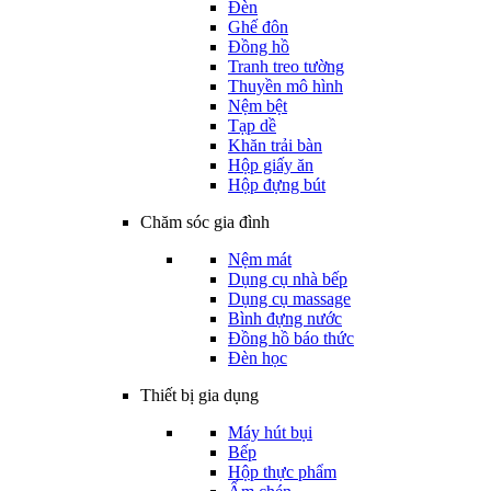
Đèn
Ghế đôn
Đồng hồ
Tranh treo tường
Thuyền mô hình
Nệm bệt
Tạp dề
Khăn trải bàn
Hộp giấy ăn
Hộp đựng bút
Chăm sóc gia đình
Nệm mát
Dụng cụ nhà bếp
Dụng cụ massage
Bình đựng nước
Đồng hồ báo thức
Đèn học
Thiết bị gia dụng
Máy hút bụi
Bếp
Hộp thực phẩm