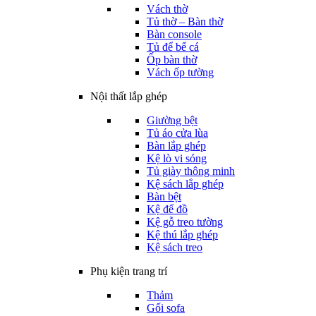
Vách thờ
Tủ thờ – Bàn thờ
Bàn console
Tủ để bể cá
Ốp bàn thờ
Vách ốp tường
Nội thất lắp ghép
Giường bệt
Tủ áo cửa lùa
Bàn lắp ghép
Kệ lò vi sóng
Tủ giày thông minh
Kệ sách lắp ghép
Bàn bệt
Kệ để đồ
Kệ gỗ treo tường
Kệ thú lắp ghép
Kệ sách treo
Phụ kiện trang trí
Thảm
Gối sofa