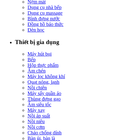
Nệm mát
Dụng cụ nhà bếp
Dụng cụ massage
Bình đựng nước
Đồng hồ báo thức
Đèn học
Thiết bị gia dụng
Máy hút bụi
Bếp
Hộp thực phẩm
Ấm chén
Máy lọc không khí
Quạt nóng, lạnh
Nồi chiên
Máy sấy quần áo
Thùng đựng gạo
Ấm siêu tốc
Máy xay
Nồi áp suất
Nồi niêu
Nồi cơm
Chảo chống dính
Bàn ủi, bàn là