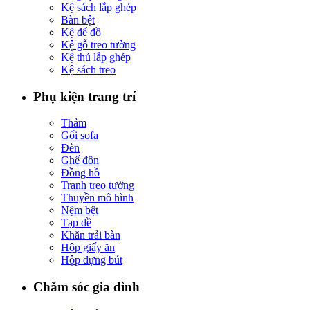
Kệ sách lắp ghép
Bàn bệt
Kệ để đồ
Kệ gỗ treo tường
Kệ thú lắp ghép
Kệ sách treo
Phụ kiện trang trí
Thảm
Gối sofa
Đèn
Ghế đôn
Đồng hồ
Tranh treo tường
Thuyền mô hình
Nệm bệt
Tạp dề
Khăn trải bàn
Hộp giấy ăn
Hộp đựng bút
Chăm sóc gia đình