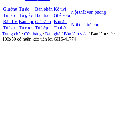
Giường
Tủ áo
Bàn phấn
Kệ tivi
Nội thất văn phòng
Tủ tab
Tủ giày
Bàn trà
Ghế sofa
Bàn LV
Bàn học
Giá sách
Bàn ăn
Nội thất trẻ em
Tủ bát
Tủ rượu
Tủ bếp
Tủ thờ
Trang chủ
/
Cửa hàng
/
Bàn ghế
/
Bàn làm việc
/ Bàn làm việc
100x50 có ngăn kéo tiện lợi GHS-41774