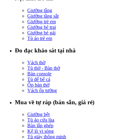
Giường tầng
Giường tầng sắt
Giường trẻ em
Giường bé trai
Giường bé gái
Tủ áo trẻ em
Đo đạc khảo sát tại nhà
Vách thờ
Tủ thờ - Bàn thờ
Bàn console
Tủ để bể cá
Ốp bàn thờ
Vách ốp tường
Mua về tự ráp (bán sẵn, giá rẻ)
Giường bệt
Tủ áo cửa lùa
Bàn lắp ghép
Kệ lò vi sóng
Tủ giày thông minh