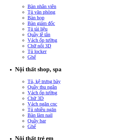
Bàn nhân viên
Tủ văn phòng
Bàn họp
Bàn giám đốc
Tủ tài liệu
Quầy lễ tân
Vách ốp tường
Chữ nổi 3D
Tủ locker
Ghế
Nội thất shop, spa
Tủ, kệ trưng bày
Quầy thu ngân
Vách ốp tường
Chữ 3D
Vách ngăn cnc
Tủ nhiều ngăn
Bàn làm nail
Quầy bar
Ghế
Nội thất trẻ em