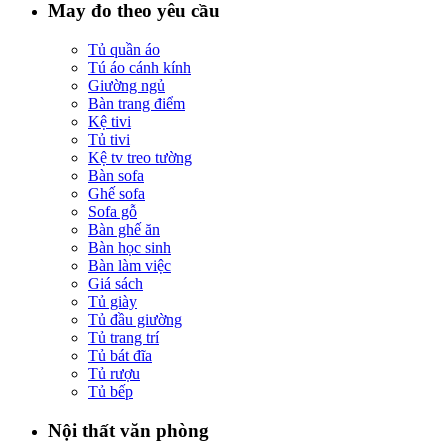
May đo theo yêu cầu
Tủ quần áo
Tú áo cánh kính
Giường ngủ
Bàn trang điểm
Kệ tivi
Tủ tivi
Kệ tv treo tường
Bàn sofa
Ghế sofa
Sofa gỗ
Bàn ghế ăn
Bàn học sinh
Bàn làm việc
Giá sách
Tủ giày
Tủ đầu giường
Tủ trang trí
Tủ bát đĩa
Tủ rượu
Tủ bếp
Nội thất văn phòng