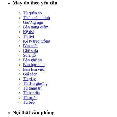
May đo theo yêu cầu
Tủ quần áo
Tú áo cánh kính
Giường ngủ
Bàn trang điểm
Kệ tivi
Tủ tivi
Kệ tv treo tường
Bàn sofa
Ghế sofa
Sofa gỗ
Bàn ghế ăn
Bàn học sinh
Bàn làm việc
Giá sách
Tủ giày
Tủ đầu giường
Tủ trang trí
Tủ bát đĩa
Tủ rượu
Tủ bếp
Nội thất văn phòng