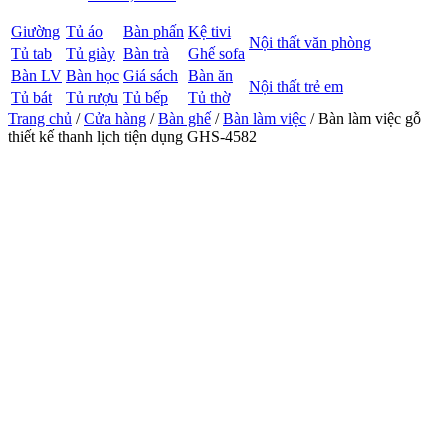
Giường
Tủ áo
Bàn phấn
Kệ tivi
Nội thất văn phòng
Tủ tab
Tủ giày
Bàn trà
Ghế sofa
Bàn LV
Bàn học
Giá sách
Bàn ăn
Nội thất trẻ em
Tủ bát
Tủ rượu
Tủ bếp
Tủ thờ
Trang chủ
/
Cửa hàng
/
Bàn ghế
/
Bàn làm việc
/ Bàn làm việc gỗ
thiết kế thanh lịch tiện dụng GHS-4582