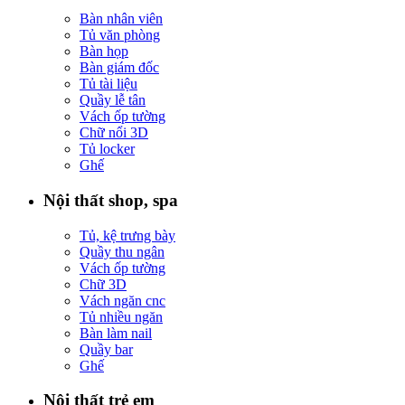
Bàn nhân viên
Tủ văn phòng
Bàn họp
Bàn giám đốc
Tủ tài liệu
Quầy lễ tân
Vách ốp tường
Chữ nổi 3D
Tủ locker
Ghế
Nội thất shop, spa
Tủ, kệ trưng bày
Quầy thu ngân
Vách ốp tường
Chữ 3D
Vách ngăn cnc
Tủ nhiều ngăn
Bàn làm nail
Quầy bar
Ghế
Nội thất trẻ em