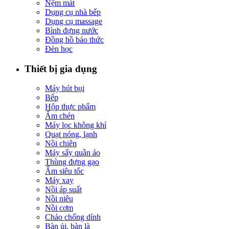
Nệm mát
Dụng cụ nhà bếp
Dụng cụ massage
Bình đựng nước
Đồng hồ báo thức
Đèn học
Thiết bị gia dụng
Máy hút bụi
Bếp
Hộp thực phẩm
Ấm chén
Máy lọc không khí
Quạt nóng, lạnh
Nồi chiên
Máy sấy quần áo
Thùng đựng gạo
Ấm siêu tốc
Máy xay
Nồi áp suất
Nồi niêu
Nồi cơm
Chảo chống dính
Bàn ủi, bàn là