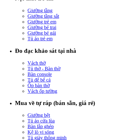
Giường tầng
Giường tầng sắt
Giường trẻ em
Giường bé trai
Giường bé gái
Tủ áo trẻ em
Đo đạc khảo sát tại nhà
Vách thờ
Tủ thờ - Bàn thờ
Bàn console
Tủ để bể cá
Ốp bàn thờ
Vách ốp tường
Mua về tự ráp (bán sẵn, giá rẻ)
Giường bệt
Tủ áo cửa lùa
Bàn lắp ghép
Kệ lò vi sóng
Tủ giày thông minh