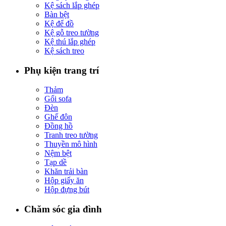
Kệ sách lắp ghép
Bàn bệt
Kệ để đồ
Kệ gỗ treo tường
Kệ thú lắp ghép
Kệ sách treo
Phụ kiện trang trí
Thảm
Gối sofa
Đèn
Ghế đôn
Đồng hồ
Tranh treo tường
Thuyền mô hình
Nệm bệt
Tạp dề
Khăn trải bàn
Hộp giấy ăn
Hộp đựng bút
Chăm sóc gia đình