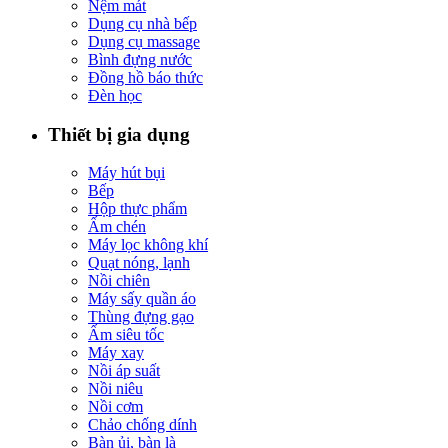
Nệm mát
Dụng cụ nhà bếp
Dụng cụ massage
Bình đựng nước
Đồng hồ báo thức
Đèn học
Thiết bị gia dụng
Máy hút bụi
Bếp
Hộp thực phẩm
Ấm chén
Máy lọc không khí
Quạt nóng, lạnh
Nồi chiên
Máy sấy quần áo
Thùng đựng gạo
Ấm siêu tốc
Máy xay
Nồi áp suất
Nồi niêu
Nồi cơm
Chảo chống dính
Bàn ủi, bàn là