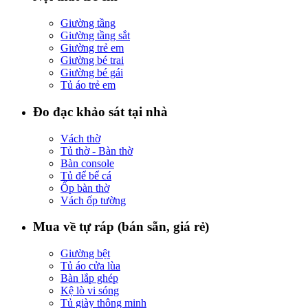
Giường tầng
Giường tầng sắt
Giường trẻ em
Giường bé trai
Giường bé gái
Tủ áo trẻ em
Đo đạc khảo sát tại nhà
Vách thờ
Tủ thờ - Bàn thờ
Bàn console
Tủ để bể cá
Ốp bàn thờ
Vách ốp tường
Mua về tự ráp (bán sẵn, giá rẻ)
Giường bệt
Tủ áo cửa lùa
Bàn lắp ghép
Kệ lò vi sóng
Tủ giày thông minh