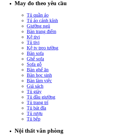
May đo theo yêu cầu
Tủ quần áo
Tú áo cánh kính
Giường ngủ
Bàn trang điểm
Kệ tivi
Tủ tivi
Kệ tv treo tường
Bàn sofa
Ghế sofa
Sofa gỗ
Bàn ghế ăn
Bàn học sinh
Bàn làm việc
Giá sách
Tủ giày
Tủ đầu giường
Tủ trang trí
Tủ bát đĩa
Tủ rượu
Tủ bếp
Nội thất văn phòng