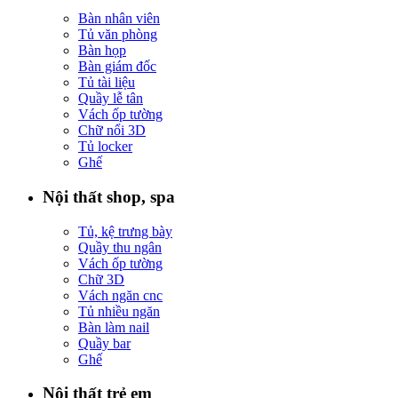
Bàn nhân viên
Tủ văn phòng
Bàn họp
Bàn giám đốc
Tủ tài liệu
Quầy lễ tân
Vách ốp tường
Chữ nổi 3D
Tủ locker
Ghế
Nội thất shop, spa
Tủ, kệ trưng bày
Quầy thu ngân
Vách ốp tường
Chữ 3D
Vách ngăn cnc
Tủ nhiều ngăn
Bàn làm nail
Quầy bar
Ghế
Nội thất trẻ em