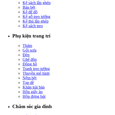
Kệ sách lắp ghép
Bàn bệt
Kệ để đồ
Kệ gỗ treo tường
Kệ thú lắp ghép
Kệ sách treo
Phụ kiện trang trí
Thảm
Gối sofa
Đèn
Ghế đôn
Đồng hồ
Tranh treo tường
Thuyền mô hình
Nệm bệt
Tạp dề
Khăn trải bàn
Hộp giấy ăn
Hộp đựng bút
Chăm sóc gia đình