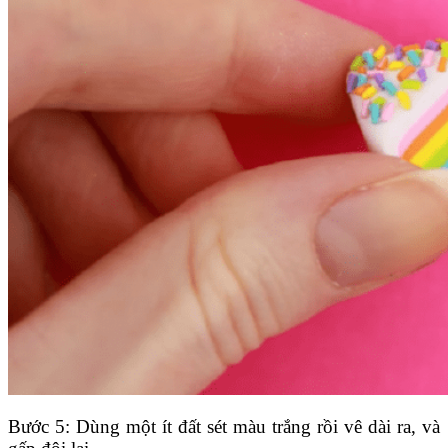
Bước 5: Dùng một ít đất sét màu trắng rồi vê dài ra, và