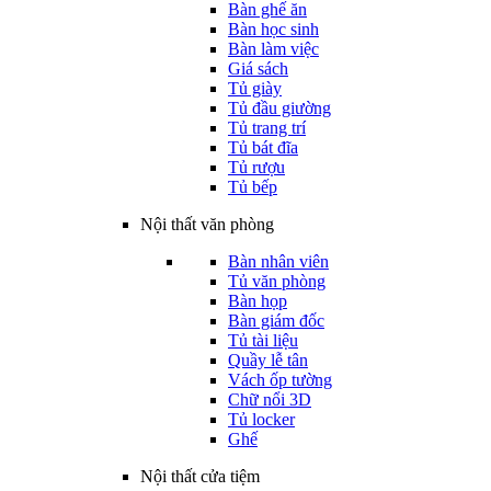
Bàn ghế ăn
Bàn học sinh
Bàn làm việc
Giá sách
Tủ giày
Tủ đầu giường
Tủ trang trí
Tủ bát đĩa
Tủ rượu
Tủ bếp
Nội thất văn phòng
Bàn nhân viên
Tủ văn phòng
Bàn họp
Bàn giám đốc
Tủ tài liệu
Quầy lễ tân
Vách ốp tường
Chữ nổi 3D
Tủ locker
Ghế
Nội thất cửa tiệm