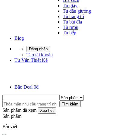
Giá sách
Tủ giày
Tủ đầu giường
Tủ trang trí
Tủ bát đĩa
Tủ rượu
Tủ bếp
Blog
Đăng nhập
Tạo tài khoản
Tư Vấn Thiết Kế
Bão Deal 0đ
Tìm kiếm
Sản phẩm đã xem
Xóa hết
Sản phẩm
Bài viết