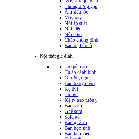
Máy sấy quần áo
Thùng đựng gạo
Ấm siêu tốc
Máy xay
Nồi áp suất
Nồi niêu
Nồi cơm
Chảo chống dính
Bàn ủi, bàn là
Nội thất gia đình
Tủ quần áo
Tú áo cánh kính
Giường ngủ
Bàn trang điểm
Kệ tivi
Tủ tivi
Kệ tv treo tường
Bàn sofa
Ghế sofa
Sofa gỗ
Bàn ghế ăn
Bàn học sinh
Bàn làm việc