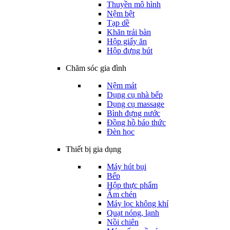
Thuyền mô hình
Nệm bệt
Tạp dề
Khăn trải bàn
Hộp giấy ăn
Hộp đựng bút
Chăm sóc gia đình
Nệm mát
Dụng cụ nhà bếp
Dụng cụ massage
Bình đựng nước
Đồng hồ báo thức
Đèn học
Thiết bị gia dụng
Máy hút bụi
Bếp
Hộp thực phẩm
Ấm chén
Máy lọc không khí
Quạt nóng, lạnh
Nồi chiên