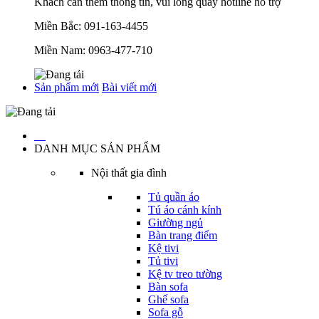
Khách cần thêm thông tin, vui lòng quay hotline hỗ trợ
Miền Bắc:
091-163-4455
Miền Nam:
0963-477-710
Sản phẩm mới
Bài viết mới
…
DANH MỤC SẢN PHẨM
Nội thất gia đình
Tủ quần áo
Tú áo cánh kính
Giường ngủ
Bàn trang điểm
Kệ tivi
Tủ tivi
Kệ tv treo tường
Bàn sofa
Ghế sofa
Sofa gỗ