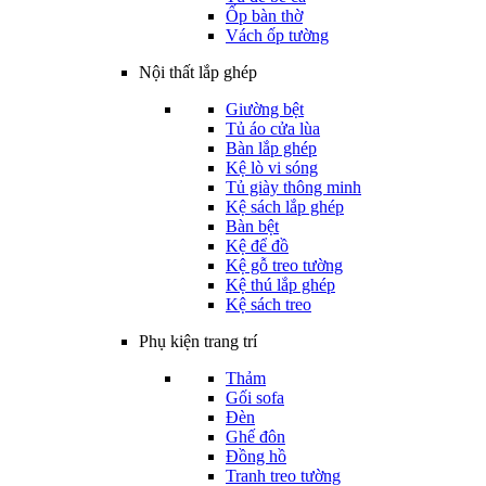
Ốp bàn thờ
Vách ốp tường
Nội thất lắp ghép
Giường bệt
Tủ áo cửa lùa
Bàn lắp ghép
Kệ lò vi sóng
Tủ giày thông minh
Kệ sách lắp ghép
Bàn bệt
Kệ để đồ
Kệ gỗ treo tường
Kệ thú lắp ghép
Kệ sách treo
Phụ kiện trang trí
Thảm
Gối sofa
Đèn
Ghế đôn
Đồng hồ
Tranh treo tường