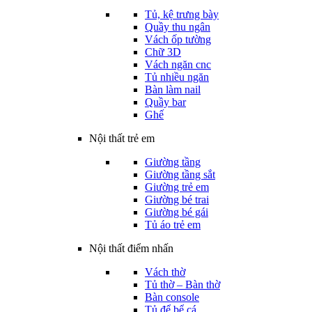
Tủ, kệ trưng bày
Quầy thu ngân
Vách ốp tường
Chữ 3D
Vách ngăn cnc
Tủ nhiều ngăn
Bàn làm nail
Quầy bar
Ghế
Nội thất trẻ em
Giường tầng
Giường tầng sắt
Giường trẻ em
Giường bé trai
Giường bé gái
Tủ áo trẻ em
Nội thất điểm nhấn
Vách thờ
Tủ thờ – Bàn thờ
Bàn console
Tủ để bể cá