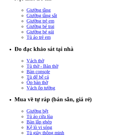
Giường tầng
Giường tầng sắt
Giường trẻ em
Giường bé trai
Giường bé gái
Tủ áo trẻ em
Đo đạc khảo sát tại nhà
Vách thờ
Tủ thờ - Bàn thờ
Bàn console
Tủ để bể cá
Ốp bàn thờ
Vách ốp tường
Mua về tự ráp (bán sẵn, giá rẻ)
Giường bệt
Tủ áo cửa lùa
Bàn lắp ghép
Kệ lò vi sóng
Tủ giày thông minh