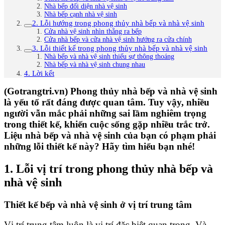
Nhà bếp đối diện nhà vệ sinh
Nhà bếp cạnh nhà vệ sinh
2. Lỗi hướng trong phong thủy nhà bếp và nhà vệ sinh
Cửa nhà vệ sinh nhìn thẳng ra bếp
Cửa nhà bếp và cửa nhà vệ sinh hướng ra cửa chính
3. Lỗi thiết kế trong phong thủy nhà bếp và nhà vệ sinh
Nhà bếp và nhà vệ sinh thiếu sự thông thoáng
Nhà bếp và nhà vệ sinh chung nhau
4. Lời kết
(Gotrangtri.vn) Phong thủy nhà bếp và nhà vệ sinh
là yếu tố rất đáng được quan tâm. Tuy vậy, nhiều
người vẫn mắc phải những sai lầm nghiêm trọng
trong thiết kế, khiến cuộc sống gặp nhiều trắc trở.
Liệu nhà bếp và nhà vệ sinh của bạn có phạm phải
những lỗi thiết kế này? Hãy tìm hiểu bạn nhé!
1. Lỗi vị trí trong phong thủy nhà bếp và
nhà vệ sinh
Thiết kế bếp và nhà vệ sinh ở vị trí trung tâm
Vị trí trung tâm luôn là vị trí đặc biệt quan trọng. Và