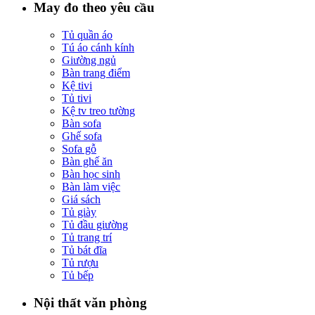
May đo theo yêu cầu
Tủ quần áo
Tú áo cánh kính
Giường ngủ
Bàn trang điểm
Kệ tivi
Tủ tivi
Kệ tv treo tường
Bàn sofa
Ghế sofa
Sofa gỗ
Bàn ghế ăn
Bàn học sinh
Bàn làm việc
Giá sách
Tủ giày
Tủ đầu giường
Tủ trang trí
Tủ bát đĩa
Tủ rượu
Tủ bếp
Nội thất văn phòng