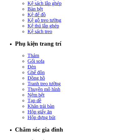
Kệ sách lắp ghép
Bàn bệt
Kệ để đồ
Kệ gỗ treo tường
Kệ thú lắp ghép
Kệ sách treo
Phụ kiện trang trí
Thảm
Gối sofa
Đèn
Ghế đôn
Đồng hồ
Tranh treo tường
Thuyền mô hình
Nệm bệt
Tạp dề
Khăn trải bàn
Hộp giấy ăn
Hộp đựng bút
Chăm sóc gia đình