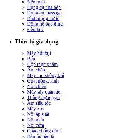
Nệm mát
Dụng cụ nhà bếp
Dụng cụ massage
Bình đựng nước
Đồng hồ báo thức
Đèn học
Thiết bị gia dụng
Máy hút bụi
Bếp
Hộp thực phẩm
Ấm chén
Máy lọc không khí
Quạt nóng, lạnh
Nồi chiên
Máy sấy quần áo
Thùng đựng gạo
Ấm siêu tốc
Máy xay
Nồi áp suất
Nồi niêu
Nồi cơm
Chảo chống dính
Bàn ủi, bàn là