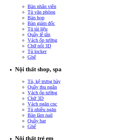
Bàn nhân viên
Tủ văn phòng
Bàn họp
Bàn giám đốc
Tủ tài liệu
Quầy lễ tân
Vách ốp tường
Chữ nổi 3D
Tủ locker
Ghế
Nội thất shop, spa
Tủ, kệ trưng bày
Quầy thu ngân
Vách ốp tường
Chữ 3D
Vách ngăn cnc
Tủ nhiều ngăn
Bàn làm nail
Quầy bar
Ghế
Nội thất trẻ em