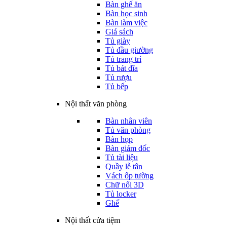
Bàn ghế ăn
Bàn học sinh
Bàn làm việc
Giá sách
Tủ giày
Tủ đầu giường
Tủ trang trí
Tủ bát đĩa
Tủ rượu
Tủ bếp
Nội thất văn phòng
Bàn nhân viên
Tủ văn phòng
Bàn họp
Bàn giám đốc
Tủ tài liệu
Quầy lễ tân
Vách ốp tường
Chữ nổi 3D
Tủ locker
Ghế
Nội thất cửa tiệm