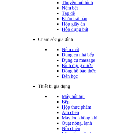
Thuyền mô hình
Nệm bệt
Tạp dề
Khăn trải bàn
Hộp giấy ăn
Hộp đựng bút
Chăm sóc gia đình
Nệm mát
Dụng cụ nhà bếp
Dụng cụ massage
Bình đựng nước
Đồng hồ báo thức
Đèn học
Thiết bị gia dụng
Máy hút bụi
Bếp
Hộp thực phẩm
Ấm chén
Máy lọc không khí
Quạt nóng, lạnh
Nồi chiên