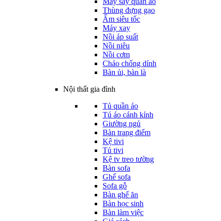
Máy sấy quần áo
Thùng đựng gạo
Ấm siêu tốc
Máy xay
Nồi áp suất
Nồi niêu
Nồi cơm
Chảo chống dính
Bàn ủi, bàn là
Nội thất gia đình
Tủ quần áo
Tú áo cánh kính
Giường ngủ
Bàn trang điểm
Kệ tivi
Tủ tivi
Kệ tv treo tường
Bàn sofa
Ghế sofa
Sofa gỗ
Bàn ghế ăn
Bàn học sinh
Bàn làm việc