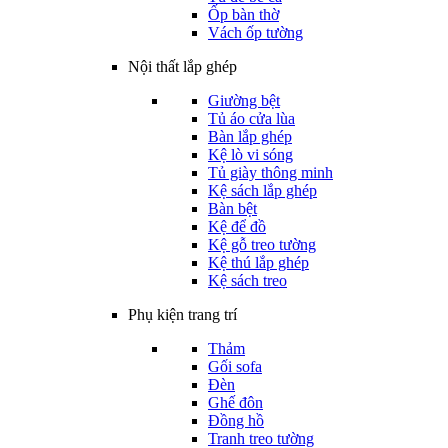
Ốp bàn thờ
Vách ốp tường
Nội thất lắp ghép
Giường bệt
Tủ áo cửa lùa
Bàn lắp ghép
Kệ lò vi sóng
Tủ giày thông minh
Kệ sách lắp ghép
Bàn bệt
Kệ để đồ
Kệ gỗ treo tường
Kệ thú lắp ghép
Kệ sách treo
Phụ kiện trang trí
Thảm
Gối sofa
Đèn
Ghế đôn
Đồng hồ
Tranh treo tường