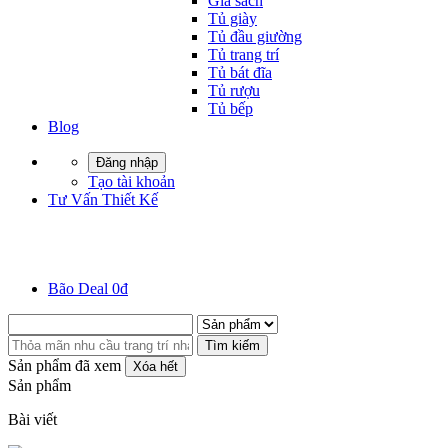
Giá sách
Tủ giày
Tủ đầu giường
Tủ trang trí
Tủ bát đĩa
Tủ rượu
Tủ bếp
Blog
Đăng nhập
Tạo tài khoản
Tư Vấn Thiết Kế
Bão Deal 0đ
Tìm kiếm
Sản phẩm đã xem
Xóa hết
Sản phẩm
Bài viết