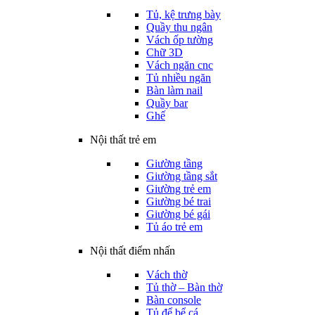
Tủ, kệ trưng bày
Quầy thu ngân
Vách ốp tường
Chữ 3D
Vách ngăn cnc
Tủ nhiều ngăn
Bàn làm nail
Quầy bar
Ghế
Nội thất trẻ em
Giường tầng
Giường tầng sắt
Giường trẻ em
Giường bé trai
Giường bé gái
Tủ áo trẻ em
Nội thất điểm nhấn
Vách thờ
Tủ thờ – Bàn thờ
Bàn console
Tủ để bể cá