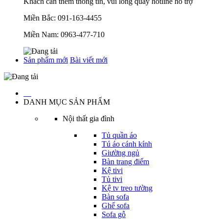
Khách cần thêm thông tin, vui lòng quay hotline hỗ trợ
Miền Bắc:
091-163-4455
Miền Nam:
0963-477-710
Sản phẩm mới
Bài viết mới
…
DANH MỤC SẢN PHẨM
Nội thất gia đình
Tủ quần áo
Tú áo cánh kính
Giường ngủ
Bàn trang điểm
Kệ tivi
Tủ tivi
Kệ tv treo tường
Bàn sofa
Ghế sofa
Sofa gỗ