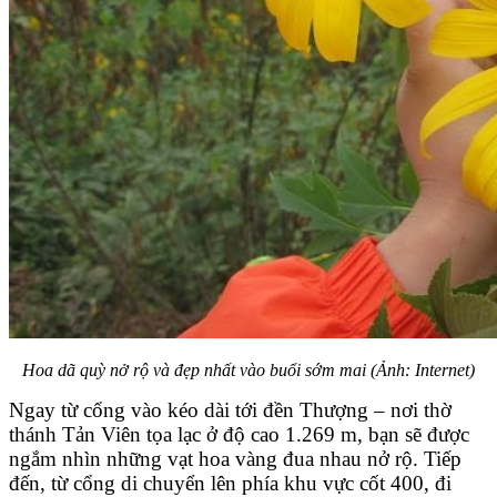
Hoa dã quỳ nở rộ và đẹp nhất vào buổi sớm mai (Ảnh: Internet)
Ngay từ cổng vào kéo dài tới đền Thượng – nơi thờ
thánh Tản Viên tọa lạc ở độ cao 1.269 m, bạn sẽ được
ngắm nhìn những vạt hoa vàng đua nhau nở rộ. Tiếp
đến, từ cổng di chuyển lên phía khu vực cốt 400, đi