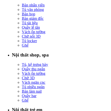
Bàn nhân viên
Tủ văn phòng
Bàn họp
Bàn giám đốc
Tủ tài liệu
Quầy lễ tân
Vách ốp tường
Chữ nổi 3D
Tủ locker
Ghế
Nội thất shop, spa
Tủ, kệ trưng bày
Quầy thu ngân
Vách ốp tường
Chữ 3D
Vách ngăn cnc
Tủ nhiều ngăn
Bàn làm nail
Quầy bar
Ghế
Nội thất trẻ em