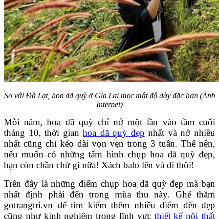
So với Đà Lạt, hoa dã quỳ ở Gia Lai mọc mật độ dày đặc hơn (Ảnh
Internet)
Mỗi năm, hoa dã quỳ chỉ nở một lần vào tầm cuối
tháng 10, thời gian
hoa dã quỳ đẹp
nhất và nở nhiều
nhất cũng chỉ kéo dài vọn vẹn trong 3 tuần. Thế nên,
nếu muốn có những tấm hình chụp hoa dã quỳ đẹp,
bạn còn chần chừ gì nữa! Xách balo lên và đi thôi!
Trên đây là những điểm chụp hoa dã quỳ đẹp mà bạn
nhất định phải đến trong mùa thu này. Ghé thăm
gotrangtri.vn để tìm kiếm thêm nhiều điểm đến đẹp
cũng như kinh nghiệm trong lĩnh vực
thiết kế nội thất