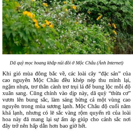
Dã quỳ mọc hoang khắp núi đồi ở Mộc Châu (Ảnh Internet)
Khi gió mùa đông bắc về, các loài cây “đặc sản” của
cao nguyên Mộc Châu đều khép nép thu mình lại,
ngậm nhựa, trơ thân cành trơ trụi lá để bung lộc mỗi độ
xuân sang. Cũng chính vào dịp này, dã quỳ “thừa cơ”
vươn lên bung sắc, làm sáng bừng cả một vùng cao
nguyên trong mùa sương lạnh. Mộc Châu độ cuối năm
khá lạnh, nhưng có lẽ sắc vàng rộm quyến rũ của loài
hoa này đã mang lại sự ấm áp giúp cho cảnh sắc nơi
đây trở nên hấp dẫn hơn bao giờ hết.