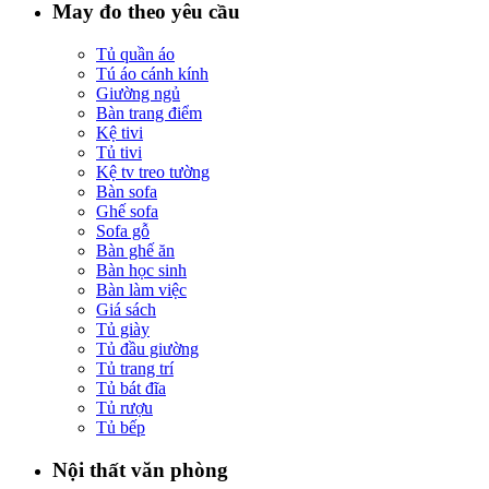
May đo theo yêu cầu
Tủ quần áo
Tú áo cánh kính
Giường ngủ
Bàn trang điểm
Kệ tivi
Tủ tivi
Kệ tv treo tường
Bàn sofa
Ghế sofa
Sofa gỗ
Bàn ghế ăn
Bàn học sinh
Bàn làm việc
Giá sách
Tủ giày
Tủ đầu giường
Tủ trang trí
Tủ bát đĩa
Tủ rượu
Tủ bếp
Nội thất văn phòng