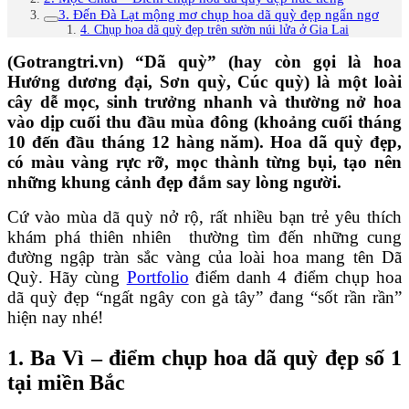
3. Đến Đà Lạt mộng mơ chụp hoa dã quỳ đẹp ngẩn ngơ
4. Chụp hoa dã quỳ đẹp trên sườn núi lửa ở Gia Lai
(Gotrangtri.vn) “Dã quỳ” (hay còn gọi là hoa
Hướng dương đại, Sơn quỳ, Cúc quỳ) là một loài
cây dễ mọc, sinh trưởng nhanh và thường nở hoa
vào dịp cuối thu đầu mùa đông (khoảng cuối tháng
10 đến đầu tháng 12 hàng năm). Hoa dã quỳ đẹp,
có màu vàng rực rỡ, mọc thành từng bụi, tạo nên
những khung cảnh đẹp đắm say lòng người.
Cứ vào mùa dã quỳ nở rộ, rất nhiều bạn trẻ yêu thích
khám phá thiên nhiên thường tìm đến những cung
đường ngập tràn sắc vàng của loài hoa mang tên Dã
Quỳ. Hãy cùng
Portfolio
điểm danh 4 điểm chụp hoa
dã quỳ đẹp “ngất ngây con gà tây” đang “sốt rần rần”
hiện nay nhé!
1. Ba Vì – điểm chụp hoa dã quỳ đẹp số 1
tại miền Bắc