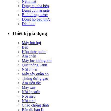
Nệm mát
Dụng cụ nhà bếp
Dụng cụ massage
Bình đựng nước
Đồng hồ báo thức
Đèn học
Thiết bị gia dụng
Máy hút bụi
Bếp
Hộp thực phẩm
Ấm chén
Máy lọc không khí
Quạt nóng, lạnh
Nồi chiên
Máy sấy quần áo
Thùng đựng gạo
Ấm siêu tốc
Máy xay
Nồi áp suất
Nồi niêu
Nồi cơm
Chảo chống dính
Bàn ủi, bàn là