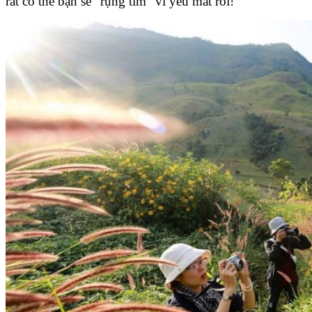
rất có thể bạn sẽ “rụng tim” vì yêu mất rồi!