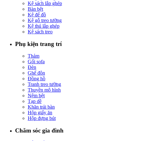
Kệ sách lắp ghép
Bàn bệt
Kệ để đồ
Kệ gỗ treo tường
Kệ thú lắp ghép
Kệ sách treo
Phụ kiện trang trí
Thảm
Gối sofa
Đèn
Ghế đôn
Đồng hồ
Tranh treo tường
Thuyền mô hình
Nệm bệt
Tạp dề
Khăn trải bàn
Hộp giấy ăn
Hộp đựng bút
Chăm sóc gia đình