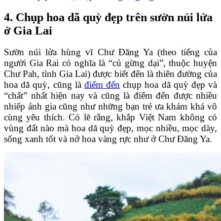
4. Chụp hoa dã quỳ đẹp trên sườn núi lửa
ở Gia Lai
Sườn núi lửa hùng vĩ Chư Đăng Ya (theo tiếng của
người Gia Rai có nghĩa là “củ gừng dại”, thuộc huyện
Chư Pah, tỉnh Gia Lai) được biết đến là thiên đường của
hoa dã quỳ, cũng là
điểm đến
chụp hoa dã quỳ đẹp và
“chất” nhất hiện nay và cũng là điểm đến được nhiều
nhiếp ảnh gia cũng như những bạn trẻ ưa khám khá vô
cùng yêu thích. Có lẽ rằng, khắp Việt Nam không có
vùng đất nào mà hoa dã quỳ đẹp, mọc nhiều, mọc dày,
sống xanh tốt và nở hoa vàng rực như ở Chư Đăng Ya.