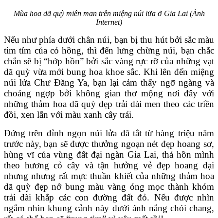
Mùa hoa dã quỳ miên man trên miệng núi lửa ở Gia Lai (Ảnh
Internet)
Nếu như phía dưới chân núi, bạn bị thu hút bởi sắc màu
tim tím của cỏ hồng, thì đến lưng chừng núi, bạn chắc
chắn sẽ bị “hớp hồn” bởi sắc vàng rực rỡ của những vạt
dã quỳ vừa mới bung hoa khoe sắc. Khi lên đến miệng
núi lửa Chư Đăng Ya, bạn lại cảm thấy ngỡ ngàng và
choáng ngợp bởi không gian thơ mộng nơi đây với
những thảm hoa dã quỳ đẹp trải dài men theo các triền
đồi, xen lẫn với màu xanh cây trái.
Đứng trên đỉnh ngọn núi lửa đã tắt từ hàng triệu năm
trước này, bạn sẽ được thưởng ngoạn nét đẹp hoang sơ,
hùng vĩ của vùng đất đại ngàn Gia Lai, thả hồn mình
theo hương cỏ cây và tận hưởng vẻ đẹp hoang dại
nhưng nhưng rất mực thuần khiết của những thảm hoa
dã quỳ đẹp nở bung màu vàng óng mọc thành khóm
trải dài khắp các con đường đất đỏ. Nếu được nhìn
ngắm nhìn khung cảnh này dưới ánh nắng chói chang,