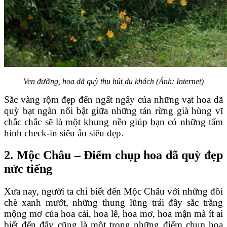
Ven đường, hoa dã quỳ thu hút du khách (Ảnh: Internet)
Sắc vàng rộm đẹp đến ngất ngây của những vạt hoa dã
quỳ bạt ngàn nổi bật giữa những tán rừng già hùng vĩ
chắc chắc sẽ là một khung nền giúp bạn có những tấm
hình check-in siêu ảo siêu đẹp.
2. Mộc Châu – Điểm chụp hoa dã quỳ đẹp
nức tiếng
Xưa nay, người ta chỉ biết đến Mộc Châu với những đồi
chè xanh mướt, những thung lũng trải đầy sắc trắng
mộng mơ của hoa cải, hoa lê, hoa mơ, hoa mận mà ít ai
biết đến đây cũng là một trong những điểm chụp hoa