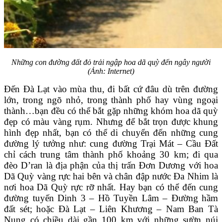
Những con đường đất đỏ trải ngập hoa dã quỳ đến ngây người
(Ảnh: Internet)
Đến Đà Lạt vào mùa thu, đi bất cứ đâu dù trên đường
lớn, trong ngõ nhỏ, trong thành phố hay vùng ngoại
thành…bạn đều có thể bắt gặp những khóm hoa dã quỳ
đẹp có màu vàng rụm. Nhưng để bắt trọn được khung
hình đẹp nhất, bạn có thể di chuyển đến những cung
đường lý tưởng như: cung đường Trại Mát – Cầu Đất
chỉ cách trung tâm thành phố khoảng 30 km; đi qua
đèo D’ran là địa phận của thị trấn Đơn Dương với hoa
Dã Quỳ vàng rực hai bên và chân đập nước Đa Nhim là
nơi hoa Dã Quỳ rực rỡ nhất. Hay bạn có thể đến cung
đường tuyến Dinh 3 – Hồ Tuyền Lâm – Đường hầm
đất sét; hoặc Đà Lạt – Liên Khương – Nam Ban Tà
Nung có chiều dài gần 100 km với những sườn núi