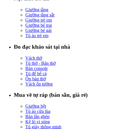
Giường tầng
Giường tầng sắt
Giường trẻ em
Giường bé trai
Giường bé gái
Tủ áo trẻ em
Đo đạc khảo sát tại nhà
Vách thờ
Tủ thờ - Bàn thờ
Bàn console
Tủ để bể cá
Ốp bàn thờ
Vách ốp tường
Mua về tự ráp (bán sẵn, giá rẻ)
Giường bệt
Tủ áo cửa lùa
Bàn lắp ghép
Kệ lò vi sóng
Tủ giày thông minh