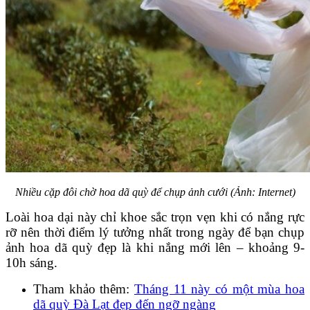
Nhiều cặp đôi chờ hoa dã quỳ để chụp ảnh cưới (Ảnh: Internet)
Loài hoa dại này chỉ khoe sắc trọn vẹn khi có nắng rực
rỡ nên thời điểm lý tưởng nhất trong ngày để bạn chụp
ảnh hoa dã quỳ đẹp là khi nắng mới lên – khoảng 9-
10h sáng.
Tham khảo thêm:
Tháng 11 này có một mùa hoa
dã quỳ Đà Lạt đẹp đến ngỡ ngàng