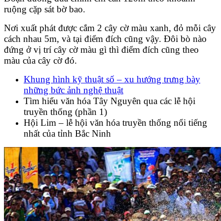
ruộng cặp sát bờ bao.
Nơi xuất phát được cắm 2 cây cờ màu xanh, đỏ mỗi cây
cách nhau 5m, và tại điểm đích cũng vậy. Đôi bò nào
đứng ở vị trí cây cờ màu gì thì điểm đích cũng theo
màu của cây cờ đó.
Khung hình kỹ thuật số – xu hướng trưng bày
những bức ảnh nghệ thuật
Tìm hiểu văn hóa Tây Nguyên qua các lễ hội
truyền thống (phần 1)
Hội Lim – lễ hội văn hóa truyền thống nổi tiếng
nhất của tỉnh Bắc Ninh