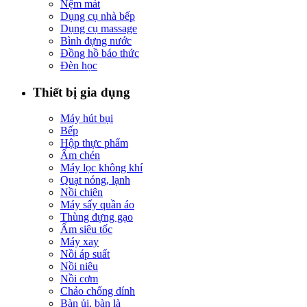
Nệm mát
Dụng cụ nhà bếp
Dụng cụ massage
Bình đựng nước
Đồng hồ báo thức
Đèn học
Thiết bị gia dụng
Máy hút bụi
Bếp
Hộp thực phẩm
Ấm chén
Máy lọc không khí
Quạt nóng, lạnh
Nồi chiên
Máy sấy quần áo
Thùng đựng gạo
Ấm siêu tốc
Máy xay
Nồi áp suất
Nồi niêu
Nồi cơm
Chảo chống dính
Bàn ủi, bàn là