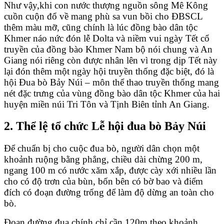
Như vậy,khi con nước thượng nguồn sông Mê Kông
cuồn cuộn đổ về mang phù sa vun bồi cho ĐBSCL
thêm màu mỡ, cũng chính là lúc đồng bào dân tộc
Khmer náo nức đón lễ Dolta và niềm vui ngày Tết cổ
truyền của đồng bào Khmer Nam bộ nói chung và An
Giang nói riêng còn được nhân lên vì trong dịp Tết này
lại đón thêm một ngày hội truyền thống đặc biệt, đó là
hội Đua bò Bảy Núi – môn thể thao truyền thống mang
nét đặc trưng của vùng đồng bào dân tộc Khmer của hai
huyện miền núi Tri Tôn và Tịnh Biên tỉnh An Giang.
2. Thể lệ tổ chức Lễ hội đua bò Bảy Núi
Để chuẩn bị cho cuộc đua bò, người dân chọn một
khoảnh ruộng bằng phẳng, chiều dài chừng 200 m,
ngang 100 m có nước xăm xắp, được cày xới nhiều lần
cho có độ trơn của bùn, bốn bên có bờ bao và điểm
đích có đoạn đường trống để làm độ dừng an toàn cho
bò.
Đoạn đường đua chính chỉ cần 120m theo khoảnh