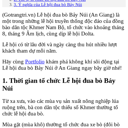
3. Ý nghĩa của Lễ hội đua bò Bảy Núi
(Gotrangtri.vn) Lễ hội đua bò Bảy Núi (An Giang) là
một trong những lễ hội truyền thống độc đáo của đồng
bào dân tộc Khmer Nam Bộ, tổ chức vào khoảng tháng
8, tháng 9 Âm lịch, cùng dịp lễ hội Dolta.
Lễ hội có từ lâu đời và ngày càng thu hút nhiều lượt
khách tham dự mỗi năm.
Hãy cùng
Portfolio
khám phá không khí sôi động tại
Lễ hội đua bò Bảy Núi ở An Giang ngay bây giờ nhé!
1. Thời gian tổ chức Lễ hội đua bò Bảy
Núi
Từ xa xưa, vào các mùa vụ sản xuất nông nghiệp lúa
ruộng trên, bà con dân tộc thiểu số Khmer thường tổ
chức lễ hội đua bò.
Mùa gặt (mùa khô) thường tổ chức đua xe bò (đôi bò