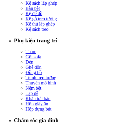
Kệ sách lắp ghép
Bàn bệt
Kệ để đồ
Kệ gỗ treo tường
Kệ thú lắp ghép
Kệ sách treo
Phụ kiện trang trí
Thảm
Gối sofa
Đèn
Ghế đôn
Đồng hồ
Tranh treo tường
Thuyền mô hình
Nệm bệt
Tạp dề
Khăn trải bàn
Hộp giấy ăn
Hộp đựng bút
Chăm sóc gia đình