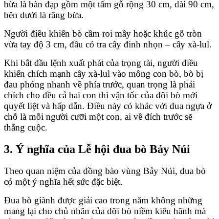
bừa là bàn đạp gồm một tấm gỗ rộng 30 cm, dài 90 cm,
bên dưới là răng bừa.
Người điều khiển bò cầm roi mây hoặc khúc gỗ tròn
vừa tay độ 3 cm, đầu có tra cây đinh nhọn – cây xà-lul.
Khi bắt đầu lệnh xuất phát của trọng tài, người điều
khiển chích mạnh cây xà-lul vào mông con bò, bò bị
đau phóng nhanh về phía trước, quan trọng là phải
chích cho đều cả hai con thì vận tốc của đôi bò mới
quyết liệt và hấp dẫn. Điều này có khác với đua ngựa ở
chỗ là mỗi người cưỡi một con, ai về đích trước sẽ
thắng cuộc.
3. Ý nghĩa của Lễ hội đua bò Bảy Núi
Theo quan niệm của đồng bào vùng Bảy Núi, đua bò
có một ý nghĩa hết sức đặc biệt.
Đua bò giành được giải cao trong năm không những
mang lại cho chủ nhân của đôi bò niềm kiêu hãnh mà