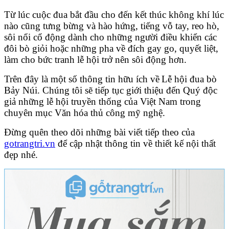
Từ lúc cuộc đua bắt đầu cho đến kết thúc không khí lúc
nào cũng tưng bừng và hào hứng, tiếng vỗ tay, reo hò,
sôi nổi cổ động dành cho những người điều khiển các
đôi bò giỏi hoặc những pha về đích gay go, quyết liệt,
l
àm cho bức tranh lễ hội trở nên sôi động hơn.
Trên đây là một số thông tin hữu ích về
Lễ hội đua bò
Bảy Núi.
C
húng tôi sẽ tiếp tục giới thiệu đến Quý độc
giả những lễ hội truyền thống của Việt Nam trong
chuyên mục Văn hóa thủ công mỹ nghệ.
Đừng quên theo dõi những bài viết tiếp theo của
gotrangtri.vn
để cập nhật thông tin về thiết kế nội thất
đẹp nhé.