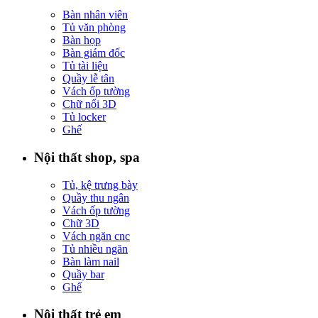
Bàn nhân viên
Tủ văn phòng
Bàn họp
Bàn giám đốc
Tủ tài liệu
Quầy lễ tân
Vách ốp tường
Chữ nổi 3D
Tủ locker
Ghế
Nội thất shop, spa
Tủ, kệ trưng bày
Quầy thu ngân
Vách ốp tường
Chữ 3D
Vách ngăn cnc
Tủ nhiều ngăn
Bàn làm nail
Quầy bar
Ghế
Nội thất trẻ em