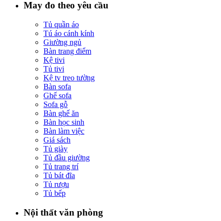
May đo theo yêu cầu
Tủ quần áo
Tú áo cánh kính
Giường ngủ
Bàn trang điểm
Kệ tivi
Tủ tivi
Kệ tv treo tường
Bàn sofa
Ghế sofa
Sofa gỗ
Bàn ghế ăn
Bàn học sinh
Bàn làm việc
Giá sách
Tủ giày
Tủ đầu giường
Tủ trang trí
Tủ bát đĩa
Tủ rượu
Tủ bếp
Nội thất văn phòng