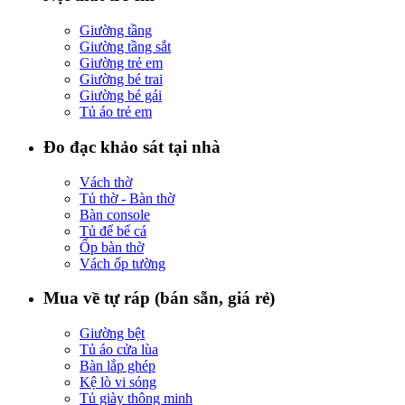
Giường tầng
Giường tầng sắt
Giường trẻ em
Giường bé trai
Giường bé gái
Tủ áo trẻ em
Đo đạc khảo sát tại nhà
Vách thờ
Tủ thờ - Bàn thờ
Bàn console
Tủ để bể cá
Ốp bàn thờ
Vách ốp tường
Mua về tự ráp (bán sẵn, giá rẻ)
Giường bệt
Tủ áo cửa lùa
Bàn lắp ghép
Kệ lò vi sóng
Tủ giày thông minh