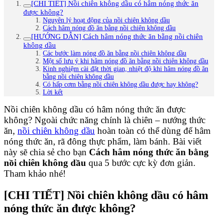
[CHI TIẾT] Nồi chiên không dầu có hâm nóng thức ăn
được không?
Nguyên lý hoạt động của nồi chiên không dầu
Cách hâm nóng đồ ăn bằng nồi chiên không dầu
[HƯỚNG DẪN] Cách hâm nóng thức ăn bằng nồi chiên
không dầu
Các bước làm nóng đồ ăn bằng nồi chiên không dầu
Một số lưu ý khi hâm nóng đồ ăn bằng nồi chiên không dầu
Kinh nghiệm cài đặt thời gian, nhiệt độ khi hâm nóng đồ ăn
bằng nồi chiên không dầu
Có hấp cơm bằng nồi chiên không dầu được hay không?
Lời kết
Nồi chiên không dầu có hâm nóng thức ăn được
không? Ngoài chức năng chính là chiên – nướng thức
ăn,
nồi chiên không dầu
hoàn toàn có thể dùng để hâm
nóng thức ăn, rã đông thực phẩm, làm bánh. Bài viết
này sẽ chia sẻ cho bạn
C
ách hâm nóng thức ăn bằng
nồi chiên không dầu
qua 5 bước cực kỳ đơn giản.
Tham khảo nhé!
[CHI TIẾT] Nồi chiên không dầu có hâm
nóng thức ăn được không?