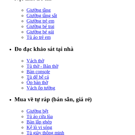
Giường tầng
Giường tầng sắt
Giường trẻ em
Giường bé trai
Giường bé gái
Tủ áo trẻ em
Đo đạc khảo sát tại nhà
Vách thờ
Tủ thờ - Bàn thờ
Bàn console
Tủ để bể cá
Ốp bàn thờ
Vách ốp tường
Mua về tự ráp (bán sẵn, giá rẻ)
Giường bệt
Tủ áo cửa lùa
Bàn lắp ghép
Kệ lò vi sóng
Tủ giày thông minh