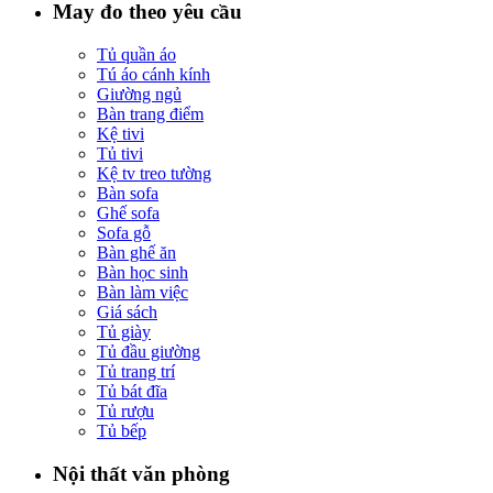
May đo theo yêu cầu
Tủ quần áo
Tú áo cánh kính
Giường ngủ
Bàn trang điểm
Kệ tivi
Tủ tivi
Kệ tv treo tường
Bàn sofa
Ghế sofa
Sofa gỗ
Bàn ghế ăn
Bàn học sinh
Bàn làm việc
Giá sách
Tủ giày
Tủ đầu giường
Tủ trang trí
Tủ bát đĩa
Tủ rượu
Tủ bếp
Nội thất văn phòng