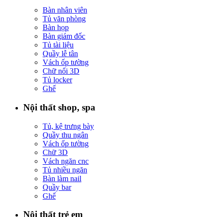
Bàn nhân viên
Tủ văn phòng
Bàn họp
Bàn giám đốc
Tủ tài liệu
Quầy lễ tân
Vách ốp tường
Chữ nổi 3D
Tủ locker
Ghế
Nội thất shop, spa
Tủ, kệ trưng bày
Quầy thu ngân
Vách ốp tường
Chữ 3D
Vách ngăn cnc
Tủ nhiều ngăn
Bàn làm nail
Quầy bar
Ghế
Nội thất trẻ em