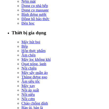
Nệm mát
Dụng cụ nhà bếp
Dụng cụ massage
Bình đựng nước
Đồng hồ báo thức
Đèn học
Thiết bị gia dụng
Máy hút bụi
Bếp
Hộp thực phẩm
Ấm chén
Máy lọc không khí
Quạt nóng, lạnh
Nồi chiên
Máy sấy quần áo
Thùng đựng gạo
Ấm siêu tốc
Máy xay
Nồi áp suất
Nồi niêu
Nồi cơm
Chảo chống dính
Bàn ủi, bàn là