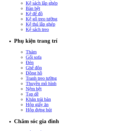
Kệ sách lắp ghép
Bàn bệt
Kệ để đồ
Kệ gỗ treo tường
Kệ thú lắp ghép
Kệ sách treo
Phụ kiện trang trí
Thảm
Gối sofa
Đèn
Ghế đôn
Đồng hồ
Tranh treo tường
Thuyền mô hình
Nệm bệt
Tạp dề
Khăn trải bàn
Hộp giấy ăn
Hộp đựng bút
Chăm sóc gia đình