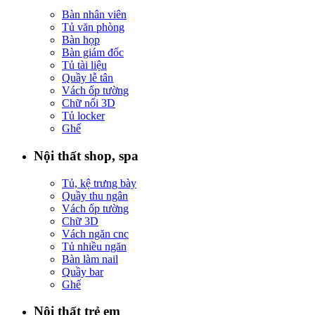
Bàn nhân viên
Tủ văn phòng
Bàn họp
Bàn giám đốc
Tủ tài liệu
Quầy lễ tân
Vách ốp tường
Chữ nổi 3D
Tủ locker
Ghế
Nội thất shop, spa
Tủ, kệ trưng bày
Quầy thu ngân
Vách ốp tường
Chữ 3D
Vách ngăn cnc
Tủ nhiều ngăn
Bàn làm nail
Quầy bar
Ghế
Nội thất trẻ em