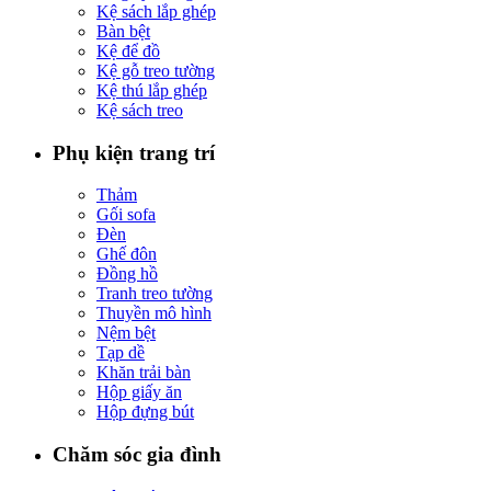
Kệ sách lắp ghép
Bàn bệt
Kệ để đồ
Kệ gỗ treo tường
Kệ thú lắp ghép
Kệ sách treo
Phụ kiện trang trí
Thảm
Gối sofa
Đèn
Ghế đôn
Đồng hồ
Tranh treo tường
Thuyền mô hình
Nệm bệt
Tạp dề
Khăn trải bàn
Hộp giấy ăn
Hộp đựng bút
Chăm sóc gia đình