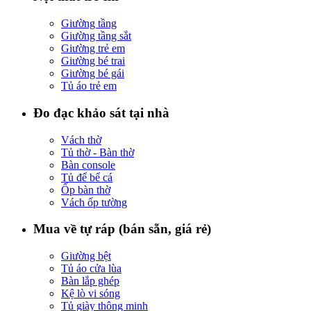
Giường tầng
Giường tầng sắt
Giường trẻ em
Giường bé trai
Giường bé gái
Tủ áo trẻ em
Đo đạc khảo sát tại nhà
Vách thờ
Tủ thờ - Bàn thờ
Bàn console
Tủ để bể cá
Ốp bàn thờ
Vách ốp tường
Mua về tự ráp (bán sẵn, giá rẻ)
Giường bệt
Tủ áo cửa lùa
Bàn lắp ghép
Kệ lò vi sóng
Tủ giày thông minh