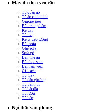
May đo theo yêu cầu
Tủ quần áo
Tú áo cánh kính
Giường ngủ
Bàn trang điểm
Kệ tivi
Tủ tivi
Kệ tv treo tường
Bàn sofa
Ghế sofa
Sofa gỗ
Bàn ghế ăn
Bàn học sinh
Bàn làm việc
Giá sách
Tủ giày
Tủ đầu giường
Tủ trang trí
Tủ bát đĩa
Tủ rượu
Tủ bếp
Nội thất văn phòng