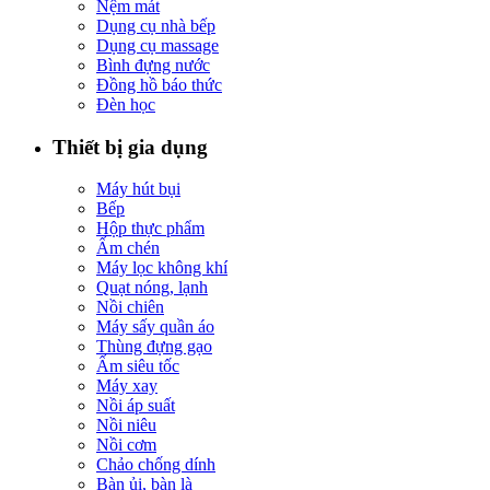
Nệm mát
Dụng cụ nhà bếp
Dụng cụ massage
Bình đựng nước
Đồng hồ báo thức
Đèn học
Thiết bị gia dụng
Máy hút bụi
Bếp
Hộp thực phẩm
Ấm chén
Máy lọc không khí
Quạt nóng, lạnh
Nồi chiên
Máy sấy quần áo
Thùng đựng gạo
Ấm siêu tốc
Máy xay
Nồi áp suất
Nồi niêu
Nồi cơm
Chảo chống dính
Bàn ủi, bàn là