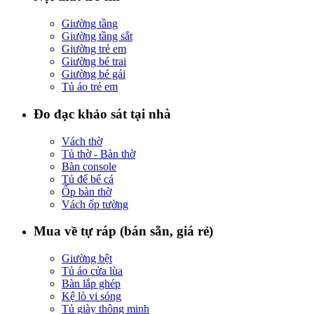
Giường tầng
Giường tầng sắt
Giường trẻ em
Giường bé trai
Giường bé gái
Tủ áo trẻ em
Đo đạc khảo sát tại nhà
Vách thờ
Tủ thờ - Bàn thờ
Bàn console
Tủ để bể cá
Ốp bàn thờ
Vách ốp tường
Mua về tự ráp (bán sẵn, giá rẻ)
Giường bệt
Tủ áo cửa lùa
Bàn lắp ghép
Kệ lò vi sóng
Tủ giày thông minh