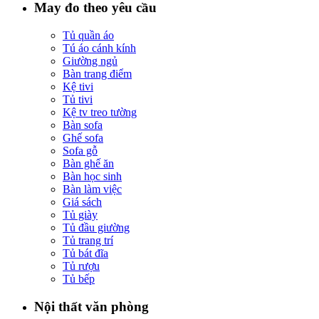
May đo theo yêu cầu
Tủ quần áo
Tú áo cánh kính
Giường ngủ
Bàn trang điểm
Kệ tivi
Tủ tivi
Kệ tv treo tường
Bàn sofa
Ghế sofa
Sofa gỗ
Bàn ghế ăn
Bàn học sinh
Bàn làm việc
Giá sách
Tủ giày
Tủ đầu giường
Tủ trang trí
Tủ bát đĩa
Tủ rượu
Tủ bếp
Nội thất văn phòng