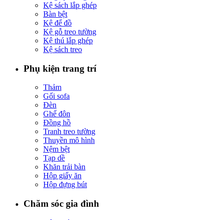
Kệ sách lắp ghép
Bàn bệt
Kệ để đồ
Kệ gỗ treo tường
Kệ thú lắp ghép
Kệ sách treo
Phụ kiện trang trí
Thảm
Gối sofa
Đèn
Ghế đôn
Đồng hồ
Tranh treo tường
Thuyền mô hình
Nệm bệt
Tạp dề
Khăn trải bàn
Hộp giấy ăn
Hộp đựng bút
Chăm sóc gia đình