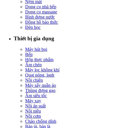
Nệm mát
Dụng cụ nhà bếp
Dụng cụ massage
Bình đựng nước
Đồng hồ báo thức
Đèn học
Thiết bị gia dụng
Máy hút bụi
Bếp
Hộp thực phẩm
Ấm chén
Máy lọc không khí
Quạt nóng, lạnh
Nồi chiên
Máy sấy quần áo
Thùng đựng gạo
Ấm siêu tốc
Máy xay
Nồi áp suất
Nồi niêu
Nồi cơm
Chảo chống dính
Bàn ủi, bàn là