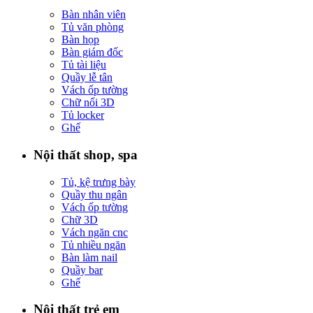
Bàn nhân viên
Tủ văn phòng
Bàn họp
Bàn giám đốc
Tủ tài liệu
Quầy lễ tân
Vách ốp tường
Chữ nổi 3D
Tủ locker
Ghế
Nội thất shop, spa
Tủ, kệ trưng bày
Quầy thu ngân
Vách ốp tường
Chữ 3D
Vách ngăn cnc
Tủ nhiều ngăn
Bàn làm nail
Quầy bar
Ghế
Nội thất trẻ em