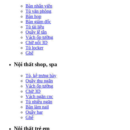
Bàn nhân viên
Tủ văn phòng
Bàn họp
Bàn giám đốc
Tủ tài liệu
Quầy lễ tân
Vách ốp tường
Chữ nổi 3D
Tủ locker
Ghế
Nội thất shop, spa
Tủ, kệ trưng bày
Quầy thu ngân
Vách ốp tường
Chữ 3D
Vách ngăn cnc
Tủ nhiều ngăn
Bàn làm nail
Quầy bar
Ghế
Nội thất trẻ em