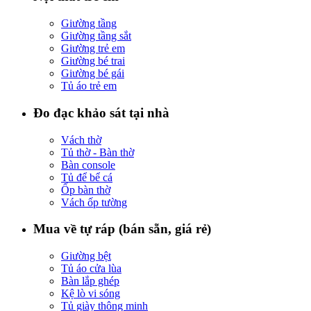
Giường tầng
Giường tầng sắt
Giường trẻ em
Giường bé trai
Giường bé gái
Tủ áo trẻ em
Đo đạc khảo sát tại nhà
Vách thờ
Tủ thờ - Bàn thờ
Bàn console
Tủ để bể cá
Ốp bàn thờ
Vách ốp tường
Mua về tự ráp (bán sẵn, giá rẻ)
Giường bệt
Tủ áo cửa lùa
Bàn lắp ghép
Kệ lò vi sóng
Tủ giày thông minh