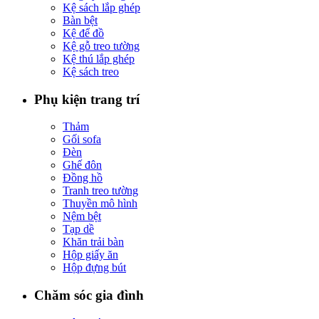
Kệ sách lắp ghép
Bàn bệt
Kệ để đồ
Kệ gỗ treo tường
Kệ thú lắp ghép
Kệ sách treo
Phụ kiện trang trí
Thảm
Gối sofa
Đèn
Ghế đôn
Đồng hồ
Tranh treo tường
Thuyền mô hình
Nệm bệt
Tạp dề
Khăn trải bàn
Hộp giấy ăn
Hộp đựng bút
Chăm sóc gia đình