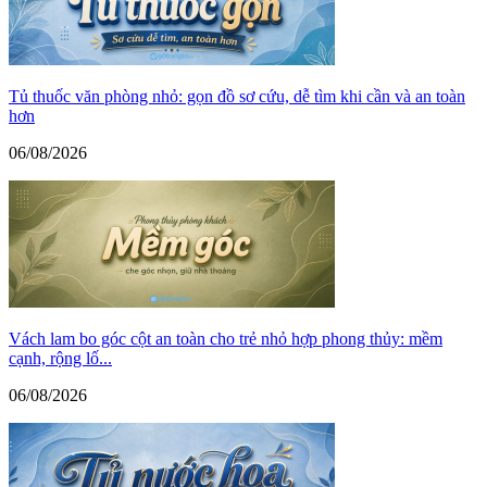
Tủ thuốc văn phòng nhỏ: gọn đồ sơ cứu, dễ tìm khi cần và an toàn
hơn
06/08/2026
Vách lam bo góc cột an toàn cho trẻ nhỏ hợp phong thủy: mềm
cạnh, rộng lố...
06/08/2026