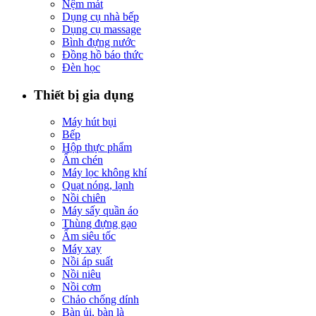
Nệm mát
Dụng cụ nhà bếp
Dụng cụ massage
Bình đựng nước
Đồng hồ báo thức
Đèn học
Thiết bị gia dụng
Máy hút bụi
Bếp
Hộp thực phẩm
Ấm chén
Máy lọc không khí
Quạt nóng, lạnh
Nồi chiên
Máy sấy quần áo
Thùng đựng gạo
Ấm siêu tốc
Máy xay
Nồi áp suất
Nồi niêu
Nồi cơm
Chảo chống dính
Bàn ủi, bàn là