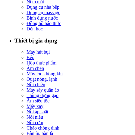
Nệm mát
Dụng cụ nhà bếp
Dụng cụ massage
Bình đựng nước
Đồng hồ báo thức
Đèn học
Thiết bị gia dụng
Máy hút bụi
Bếp
Hộp thực phẩm
Ấm chén
Máy lọc không khí
Quạt nóng, lạnh
Nồi chiên
Máy sấy quần áo
Thùng đựng gạo
Ấm siêu tốc
Máy xay
Nồi áp suất
Nồi niêu
Nồi cơm
Chảo chống dính
Bàn ủi, bàn là