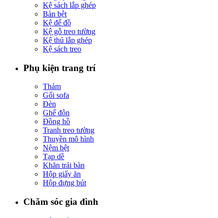
Kệ sách lắp ghép
Bàn bệt
Kệ để đồ
Kệ gỗ treo tường
Kệ thú lắp ghép
Kệ sách treo
Phụ kiện trang trí
Thảm
Gối sofa
Đèn
Ghế đôn
Đồng hồ
Tranh treo tường
Thuyền mô hình
Nệm bệt
Tạp dề
Khăn trải bàn
Hộp giấy ăn
Hộp đựng bút
Chăm sóc gia đình