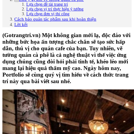
Lựa chọn đề tài trang trí
Lựa chọn vị trí thực hiện ý tưởng
Lựa chọn đơn vị thi công
Cách bảo quản tác phẩm sau khi hoàn thiện
Lời kết
(Gotrangtri.vn) Một không gian mới lạ, độc đáo với
những bức họa ấn tượng chắc chắn sẽ tạo sức hấp
dẫn, thú vị cho quán cafe của bạn. Tuy nhiên, vẽ
tường quán cà phê là cả nghệ thuật vì thế việc ứng
dụng chúng cũng đòi hỏi phải tinh tế, khéo léo mới
mang lại hiệu quả thẩm mỹ cao. Ngày hôm nay,
Portfolio sẽ cùng quý vị tìm hiểu về cách thức trang
trí này qua bài viết sau nhé.