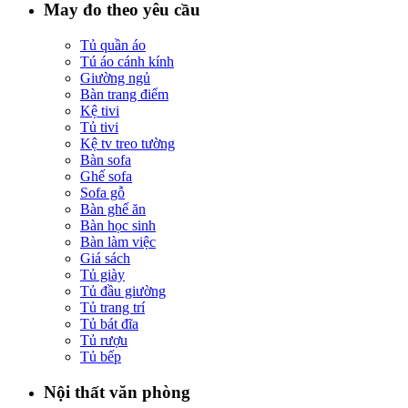
May đo theo yêu cầu
Tủ quần áo
Tú áo cánh kính
Giường ngủ
Bàn trang điểm
Kệ tivi
Tủ tivi
Kệ tv treo tường
Bàn sofa
Ghế sofa
Sofa gỗ
Bàn ghế ăn
Bàn học sinh
Bàn làm việc
Giá sách
Tủ giày
Tủ đầu giường
Tủ trang trí
Tủ bát đĩa
Tủ rượu
Tủ bếp
Nội thất văn phòng