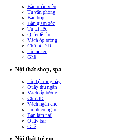
Bàn nhân viên
Tủ văn phòng
Bàn họp
Bàn giám đốc
Tủ tài liệu
Quầy lễ tân
Vách ốp tường
Chữ nổi 3D
Tủ locker
Ghế
Nội thất shop, spa
Tủ, kệ trưng bày
Quầy thu ngân
Vách ốp tường
Chữ 3D
Vách ngăn cnc
Tủ nhiều ngăn
Bàn làm nail
Quầy bar
Ghế
Nội thất trẻ em