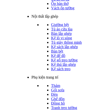
Ốp bàn thờ
Vách ốp tường
Nội thất lắp ghép
Giường bệt
Tủ áo cửa lùa
Bàn lắp ghép
Kệ lò vi sóng
Tủ giày thông minh
Kệ sách lắp ghép
Bàn bệt
Kệ để đồ
Kệ gỗ treo tường
Kệ thú lắp ghép
Kệ sách treo
Phụ kiện trang trí
Thảm
Gối sofa
Đèn
Ghế đôn
Đồng hồ
Tranh treo tường