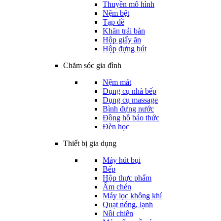
Thuyền mô hình
Nệm bệt
Tạp dề
Khăn trải bàn
Hộp giấy ăn
Hộp đựng bút
Chăm sóc gia đình
Nệm mát
Dụng cụ nhà bếp
Dụng cụ massage
Bình đựng nước
Đồng hồ báo thức
Đèn học
Thiết bị gia dụng
Máy hút bụi
Bếp
Hộp thực phẩm
Ấm chén
Máy lọc không khí
Quạt nóng, lạnh
Nồi chiên