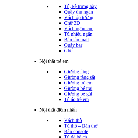
Tủ, kệ trưng bày
Quầy thu ngân
Vách ốp tường
Chữ 3D
Vách ngăn cnc
Tủ nhiều ngăn
Bàn làm nail
Quầy bar
Ghế
Nội thất trẻ em
Giường tầng
Giường tầng sắt
Giường trẻ em
Giường bé trai
Giường bé gái
Tủ áo trẻ em
Nội thất điểm nhấn
Vách thờ
Tủ thờ – Bàn thờ
Bàn console
Tủ để bể cá