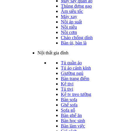
Máy sấy quần áo
Thùng đựng gạo
Ấm siêu tốc
Máy xay
Nồi áp suất
Nồi niêu
Nồi cơm
Chảo chống dính
Bàn ủi, bàn là
Nội thất gia đình
Tủ quần áo
Tú áo cánh kính
Giường ngủ
Bàn trang điểm
Kệ tivi
Tủ tivi
Kệ tv treo tường
Bàn sofa
Ghế sofa
Sofa gỗ
Bàn ghế ăn
Bàn học sinh
Bàn làm việc