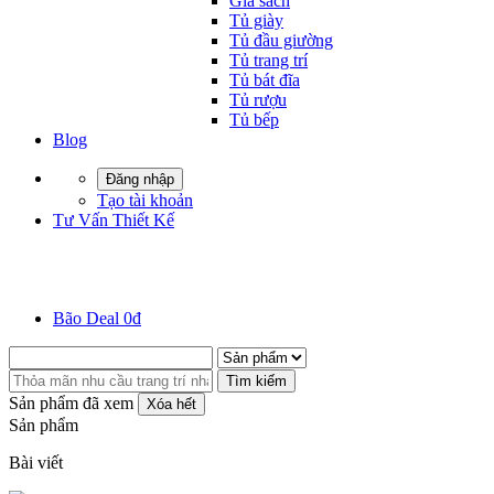
Giá sách
Tủ giày
Tủ đầu giường
Tủ trang trí
Tủ bát đĩa
Tủ rượu
Tủ bếp
Blog
Đăng nhập
Tạo tài khoản
Tư Vấn Thiết Kế
Bão Deal 0đ
Tìm kiếm
Sản phẩm đã xem
Xóa hết
Sản phẩm
Bài viết