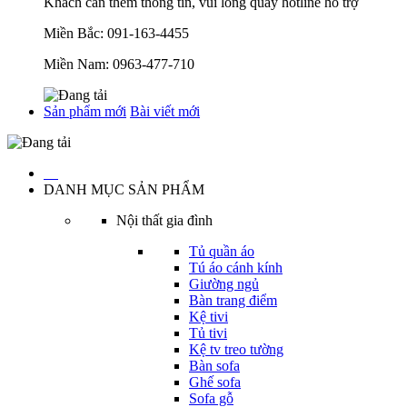
Khách cần thêm thông tin, vui lòng quay hotline hỗ trợ
Miền Bắc:
091-163-4455
Miền Nam:
0963-477-710
Sản phẩm mới
Bài viết mới
…
DANH MỤC SẢN PHẨM
Nội thất gia đình
Tủ quần áo
Tú áo cánh kính
Giường ngủ
Bàn trang điểm
Kệ tivi
Tủ tivi
Kệ tv treo tường
Bàn sofa
Ghế sofa
Sofa gỗ