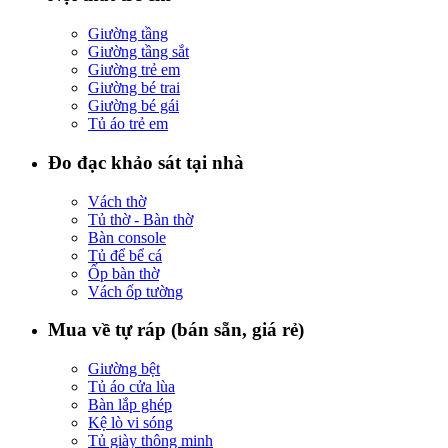
Giường tầng
Giường tầng sắt
Giường trẻ em
Giường bé trai
Giường bé gái
Tủ áo trẻ em
Đo đạc khảo sát tại nhà
Vách thờ
Tủ thờ - Bàn thờ
Bàn console
Tủ để bể cá
Ốp bàn thờ
Vách ốp tường
Mua về tự ráp (bán sẵn, giá rẻ)
Giường bệt
Tủ áo cửa lùa
Bàn lắp ghép
Kệ lò vi sóng
Tủ giày thông minh