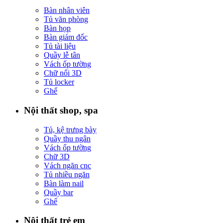
Bàn nhân viên
Tủ văn phòng
Bàn họp
Bàn giám đốc
Tủ tài liệu
Quầy lễ tân
Vách ốp tường
Chữ nổi 3D
Tủ locker
Ghế
Nội thất shop, spa
Tủ, kệ trưng bày
Quầy thu ngân
Vách ốp tường
Chữ 3D
Vách ngăn cnc
Tủ nhiều ngăn
Bàn làm nail
Quầy bar
Ghế
Nội thất trẻ em