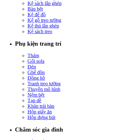
Kệ sách lắp ghép
Bàn bệt
Kệ để đồ
Kệ gỗ treo tường
Kệ thú lắp ghép
Kệ sách treo
Phụ kiện trang trí
Thảm
Gối sofa
Đèn
Ghế đôn
Đồng hồ
Tranh treo tường
Thuyền mô hình
Nệm bệt
Tạp dề
Khăn trải bàn
Hộp giấy ăn
Hộp đựng bút
Chăm sóc gia đình