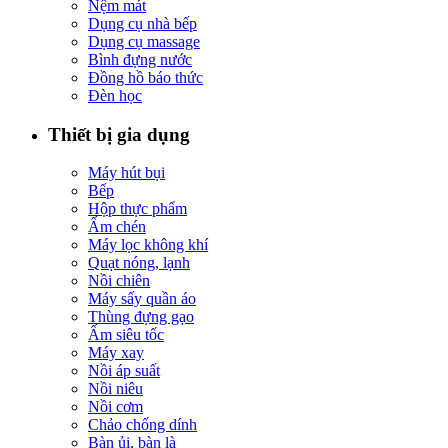
Nệm mát
Dụng cụ nhà bếp
Dụng cụ massage
Bình đựng nước
Đồng hồ báo thức
Đèn học
Thiết bị gia dụng
Máy hút bụi
Bếp
Hộp thực phẩm
Ấm chén
Máy lọc không khí
Quạt nóng, lạnh
Nồi chiên
Máy sấy quần áo
Thùng đựng gạo
Ấm siêu tốc
Máy xay
Nồi áp suất
Nồi niêu
Nồi cơm
Chảo chống dính
Bàn ủi, bàn là