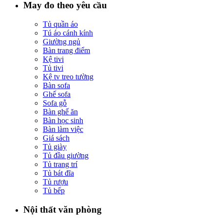
May đo theo yêu cầu
Tủ quần áo
Tú áo cánh kính
Giường ngủ
Bàn trang điểm
Kệ tivi
Tủ tivi
Kệ tv treo tường
Bàn sofa
Ghế sofa
Sofa gỗ
Bàn ghế ăn
Bàn học sinh
Bàn làm việc
Giá sách
Tủ giày
Tủ đầu giường
Tủ trang trí
Tủ bát đĩa
Tủ rượu
Tủ bếp
Nội thất văn phòng