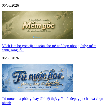
06/08/2026
Vách lam bo góc cột an toàn cho trẻ nhỏ hợp phong thủy: mềm
cạnh, rộng lố...
06/08/2026
Tủ nước hoa phòng thay đồ biệt thự: giữ mùi đẹp, gọn chai và chọn
nhanh