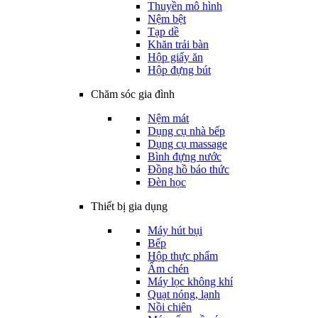
Thuyền mô hình
Nệm bệt
Tạp dề
Khăn trải bàn
Hộp giấy ăn
Hộp đựng bút
Chăm sóc gia đình
Nệm mát
Dụng cụ nhà bếp
Dụng cụ massage
Bình đựng nước
Đồng hồ báo thức
Đèn học
Thiết bị gia dụng
Máy hút bụi
Bếp
Hộp thực phẩm
Ấm chén
Máy lọc không khí
Quạt nóng, lạnh
Nồi chiên