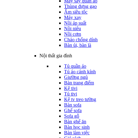
Máy sấy quần áo
Thùng đựng gạo
Ấm siêu tốc
Máy xay
Nồi áp suất
Nồi niêu
Nồi cơm
Chảo chống dính
Bàn ủi, bàn là
Nội thất gia đình
Tủ quần áo
Tú áo cánh kính
Giường ngủ
Bàn trang điểm
Kệ tivi
Tủ tivi
Kệ tv treo tường
Bàn sofa
Ghế sofa
Sofa gỗ
Bàn ghế ăn
Bàn học sinh
Bàn làm việc