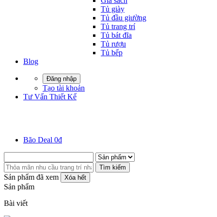
Giá sách
Tủ giày
Tủ đầu giường
Tủ trang trí
Tủ bát đĩa
Tủ rượu
Tủ bếp
Blog
Đăng nhập
Tạo tài khoản
Tư Vấn Thiết Kế
Bão Deal 0đ
Tìm kiếm
Sản phẩm đã xem
Xóa hết
Sản phẩm
Bài viết