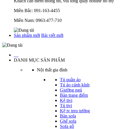
Khách cần thêm thông tin, vui lòng quay hotline hỗ trợ
Miền Bắc:
091-163-4455
Miền Nam:
0963-477-710
Sản phẩm mới
Bài viết mới
…
DANH MỤC SẢN PHẨM
Nội thất gia đình
Tủ quần áo
Tú áo cánh kính
Giường ngủ
Bàn trang điểm
Kệ tivi
Tủ tivi
Kệ tv treo tường
Bàn sofa
Ghế sofa
Sofa gỗ