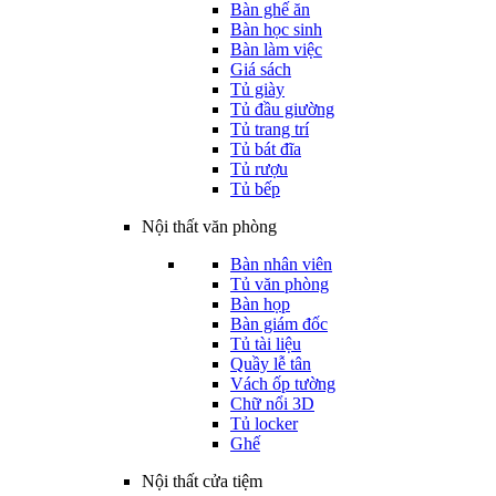
Bàn ghế ăn
Bàn học sinh
Bàn làm việc
Giá sách
Tủ giày
Tủ đầu giường
Tủ trang trí
Tủ bát đĩa
Tủ rượu
Tủ bếp
Nội thất văn phòng
Bàn nhân viên
Tủ văn phòng
Bàn họp
Bàn giám đốc
Tủ tài liệu
Quầy lễ tân
Vách ốp tường
Chữ nổi 3D
Tủ locker
Ghế
Nội thất cửa tiệm