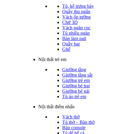
Tủ, kệ trưng bày
Quầy thu ngân
Vách ốp tường
Chữ 3D
Vách ngăn cnc
Tủ nhiều ngăn
Bàn làm nail
Quầy bar
Ghế
Nội thất trẻ em
Giường tầng
Giường tầng sắt
Giường trẻ em
Giường bé trai
Giường bé gái
Tủ áo trẻ em
Nội thất điểm nhấn
Vách thờ
Tủ thờ – Bàn thờ
Bàn console
Tủ để bể cá