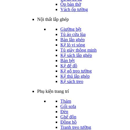
Ốp bàn thờ
Vách ốp tường
Nội thất lắp ghép
Giường bệt
Tủ áo cửa lùa
Bàn lắp ghép
Kệ lò vi sóng
Tủ giày thông minh
Kệ sách lắp ghép
Bàn bệt
Kệ để đồ
Kệ gỗ treo tường
Kệ thú lắp ghép
Kệ sách treo
Phụ kiện trang trí
Thảm
Gối sofa
Đèn
Ghế đôn
Đồng hồ
Tranh treo tường