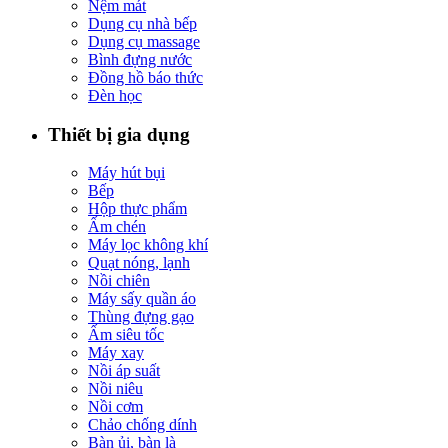
Nệm mát
Dụng cụ nhà bếp
Dụng cụ massage
Bình đựng nước
Đồng hồ báo thức
Đèn học
Thiết bị gia dụng
Máy hút bụi
Bếp
Hộp thực phẩm
Ấm chén
Máy lọc không khí
Quạt nóng, lạnh
Nồi chiên
Máy sấy quần áo
Thùng đựng gạo
Ấm siêu tốc
Máy xay
Nồi áp suất
Nồi niêu
Nồi cơm
Chảo chống dính
Bàn ủi, bàn là