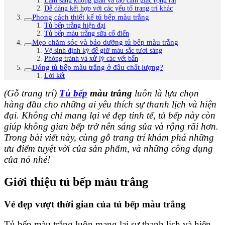
Làm sáng không gian và tạo cảm giác rộng rãi
Dễ dàng kết hợp với các yếu tố trang trí khác
Phong cách thiết kế tủ bếp màu trắng
Tủ bếp trắng hiện đại
Tủ bếp màu trắng sữa cổ điển
Mẹo chăm sóc và bảo dưỡng tủ bếp màu trắng
Vệ sinh định kỳ để giữ màu sắc tươi sáng
Phòng tránh và xử lý các vết bẩn
Đóng tủ bếp màu trắng ở đâu chất lượng?
Lời kết
(Gỗ trang trí)
Tủ bếp
màu trắng
luôn là lựa chọn
hàng đầu cho những ai yêu thích sự thanh lịch và hiện
đại. Không chỉ mang lại vẻ đẹp tinh tế, tủ bếp này còn
giúp không gian bếp trở nên sáng sủa và rộng rãi hơn.
Trong bài viết này, cùng gỗ trang trí khám phá những
ưu điểm tuyệt vời của sản phẩm, và những công dụng
của nó nhé!
Giới thiệu tủ bếp màu trắng
Vẻ đẹp vượt thời gian của tủ bếp màu trắng
Tủ bếp màu trắng luôn mang lại sự thanh lịch và hiện