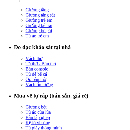
Giường tầng
Giường tầng sắt
Giường trẻ em
Giường bé trai
Giường bé gái
Tủ áo trẻ em
Đo đạc khảo sát tại nhà
Vách thờ
Tủ thờ - Bàn thờ
Bàn console
Tủ để bể cá
Ốp bàn thờ
Vách ốp tường
Mua về tự ráp (bán sẵn, giá rẻ)
Giường bệt
Tủ áo cửa lùa
Bàn lắp ghép
Kệ lò vi sóng
Tủ giày thông minh