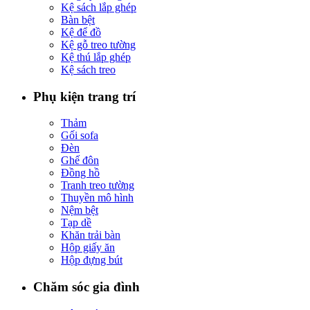
Kệ sách lắp ghép
Bàn bệt
Kệ để đồ
Kệ gỗ treo tường
Kệ thú lắp ghép
Kệ sách treo
Phụ kiện trang trí
Thảm
Gối sofa
Đèn
Ghế đôn
Đồng hồ
Tranh treo tường
Thuyền mô hình
Nệm bệt
Tạp dề
Khăn trải bàn
Hộp giấy ăn
Hộp đựng bút
Chăm sóc gia đình