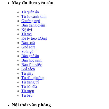
May đo theo yêu cầu
Tủ quần áo
Tú áo cánh kính
Giường ngủ
Bàn trang điểm
Kệ tivi
Tủ tivi
Kệ tv treo tường
Bàn sofa
Ghế sofa
Sofa gỗ
Bàn ghế ăn
Bàn học sinh
Bàn làm việc
Giá sách
Tủ giày
Tủ đầu giường
Tủ trang trí
Tủ bát đĩa
Tủ rượu
Tủ bếp
Nội thất văn phòng