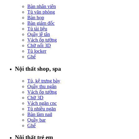
Bàn nhân viên
Tủ văn phòng
Bàn họp
Bàn giám đốc
Tủ tài liệu
Quầy lễ tân
Vách ốp tường
Chữ nổi 3D
Tủ locker
Ghế
Nội thất shop, spa
Tủ, kệ trưng bày
Quầy thu ngân
Vách ốp tường
Chữ 3D
Vách ngăn cnc
Tủ nhiều ngăn
Bàn làm nail
Quầy bar
Ghế
Nội thất trẻ em