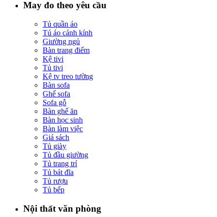
May đo theo yêu cầu
Tủ quần áo
Tú áo cánh kính
Giường ngủ
Bàn trang điểm
Kệ tivi
Tủ tivi
Kệ tv treo tường
Bàn sofa
Ghế sofa
Sofa gỗ
Bàn ghế ăn
Bàn học sinh
Bàn làm việc
Giá sách
Tủ giày
Tủ đầu giường
Tủ trang trí
Tủ bát đĩa
Tủ rượu
Tủ bếp
Nội thất văn phòng