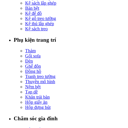
Kệ sách lắp ghép
Bàn bệt
Kệ để đồ
Kệ gỗ treo tường
Kệ thú lắp ghép
Kệ sách treo
Phụ kiện trang trí
Thảm
Gối sofa
Đèn
Ghế đôn
Đồng hồ
Tranh treo tường
Thuyền mô hình
Nệm bệt
Tạp dề
Khăn trải bàn
Hộp giấy ăn
Hộp đựng bút
Chăm sóc gia đình