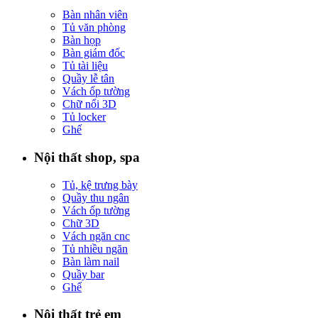
Bàn nhân viên
Tủ văn phòng
Bàn họp
Bàn giám đốc
Tủ tài liệu
Quầy lễ tân
Vách ốp tường
Chữ nổi 3D
Tủ locker
Ghế
Nội thất shop, spa
Tủ, kệ trưng bày
Quầy thu ngân
Vách ốp tường
Chữ 3D
Vách ngăn cnc
Tủ nhiều ngăn
Bàn làm nail
Quầy bar
Ghế
Nội thất trẻ em