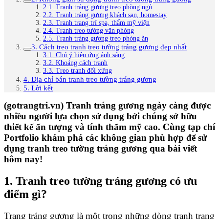
2.1. Tranh tráng gương treo phòng ngủ
2.2. Tranh tráng gương khách sạn, homestay
2.3. Tranh trang trí spa, thẩm mỹ viện
2.4. Tranh treo tường văn phòng
2.5. Tranh tráng gương treo phòng ăn
3. Cách treo tranh treo tường tráng gương đẹp nhất
3.1. Chú ý hiệu ứng ánh sáng
3.2. Khoảng cách tranh
3.3. Treo tranh đối xứng
4. Địa chỉ bán tranh treo tường tráng gương
5. Lời kết
(gotrangtri.vn) Tranh tráng gương ngày càng được
nhiều người lựa chọn sử dụng bởi chúng sở hữu
thiết kế ấn tượng và tính thẩm mỹ cao. Cùng tạp chí
Portfolio khám phá các không gian phù hợp để sử
dụng tranh treo tường tráng gương qua bài viết
hôm nay!
1. Tranh treo tường tráng gương có ưu
điểm gì?
Trang tráng gương là một trong những dòng tranh trang