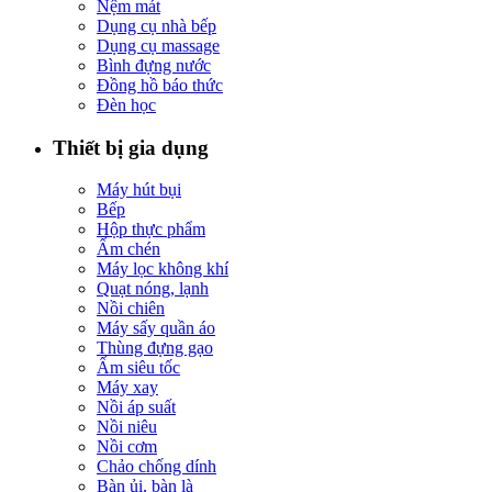
Nệm mát
Dụng cụ nhà bếp
Dụng cụ massage
Bình đựng nước
Đồng hồ báo thức
Đèn học
Thiết bị gia dụng
Máy hút bụi
Bếp
Hộp thực phẩm
Ấm chén
Máy lọc không khí
Quạt nóng, lạnh
Nồi chiên
Máy sấy quần áo
Thùng đựng gạo
Ấm siêu tốc
Máy xay
Nồi áp suất
Nồi niêu
Nồi cơm
Chảo chống dính
Bàn ủi, bàn là