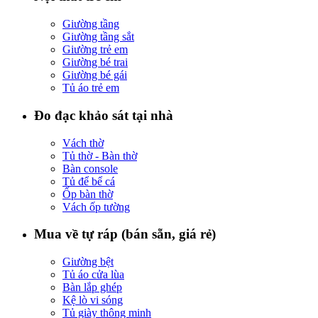
Giường tầng
Giường tầng sắt
Giường trẻ em
Giường bé trai
Giường bé gái
Tủ áo trẻ em
Đo đạc khảo sát tại nhà
Vách thờ
Tủ thờ - Bàn thờ
Bàn console
Tủ để bể cá
Ốp bàn thờ
Vách ốp tường
Mua về tự ráp (bán sẵn, giá rẻ)
Giường bệt
Tủ áo cửa lùa
Bàn lắp ghép
Kệ lò vi sóng
Tủ giày thông minh