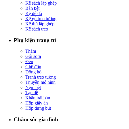
Kệ sách lắp ghép
Bàn bệt
Kệ để đồ
Kệ gỗ treo tường
Kệ thú lắp ghép
Kệ sách treo
Phụ kiện trang trí
Thảm
Gối sofa
Đèn
Ghế đôn
Đồng hồ
Tranh treo tường
Thuyền mô hình
Nệm bệt
Tạp dề
Khăn trải bàn
Hộp giấy ăn
Hộp đựng bút
Chăm sóc gia đình