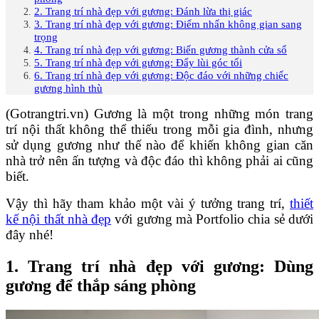
2. Trang trí nhà đẹp với gương: Đánh lừa thị giác
3. Trang trí nhà đẹp với gương: Điểm nhấn không gian sang
trọng
4. Trang trí nhà đẹp với gương: Biến gương thành cửa sổ
5. Trang trí nhà đẹp với gương: Đẩy lùi góc tối
6. Trang trí nhà đẹp với gương: Độc đáo với những chiếc
gương hình thù
(Gotrangtri.vn) Gương là một trong những món trang
trí nội thất không thể thiếu trong mỗi gia đình, nhưng
sử dụng gương như thế nào để khiến không gian căn
nhà trở nên ấn tượng và độc đáo thì không phải ai cũng
biết.
Vậy thì hãy tham khảo một vài ý tưởng trang trí,
thiết
kế nội thất nhà đẹp
với gương mà Portfolio chia sẻ dưới
đây nhé!
1. Trang trí nhà đẹp với gương: Dùng
gương để thắp sáng phòng