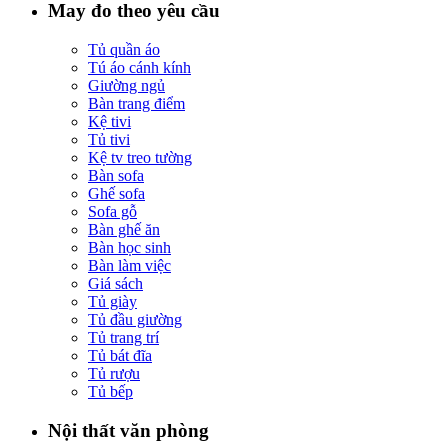
May đo theo yêu cầu
Tủ quần áo
Tú áo cánh kính
Giường ngủ
Bàn trang điểm
Kệ tivi
Tủ tivi
Kệ tv treo tường
Bàn sofa
Ghế sofa
Sofa gỗ
Bàn ghế ăn
Bàn học sinh
Bàn làm việc
Giá sách
Tủ giày
Tủ đầu giường
Tủ trang trí
Tủ bát đĩa
Tủ rượu
Tủ bếp
Nội thất văn phòng