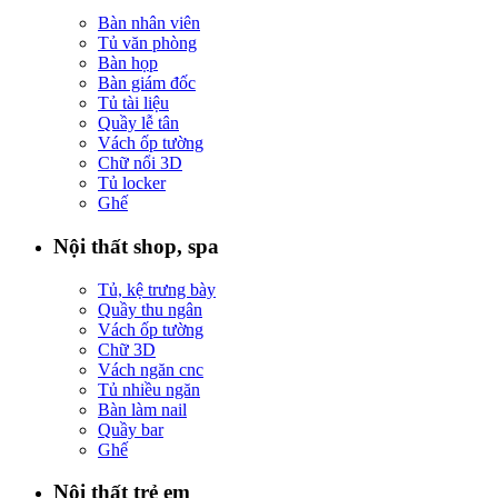
Bàn nhân viên
Tủ văn phòng
Bàn họp
Bàn giám đốc
Tủ tài liệu
Quầy lễ tân
Vách ốp tường
Chữ nổi 3D
Tủ locker
Ghế
Nội thất shop, spa
Tủ, kệ trưng bày
Quầy thu ngân
Vách ốp tường
Chữ 3D
Vách ngăn cnc
Tủ nhiều ngăn
Bàn làm nail
Quầy bar
Ghế
Nội thất trẻ em