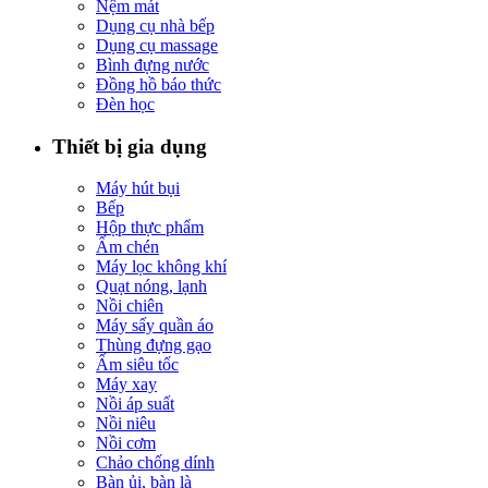
Nệm mát
Dụng cụ nhà bếp
Dụng cụ massage
Bình đựng nước
Đồng hồ báo thức
Đèn học
Thiết bị gia dụng
Máy hút bụi
Bếp
Hộp thực phẩm
Ấm chén
Máy lọc không khí
Quạt nóng, lạnh
Nồi chiên
Máy sấy quần áo
Thùng đựng gạo
Ấm siêu tốc
Máy xay
Nồi áp suất
Nồi niêu
Nồi cơm
Chảo chống dính
Bàn ủi, bàn là