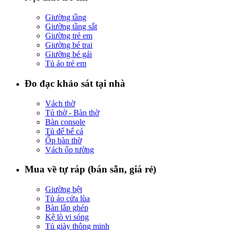
Giường tầng
Giường tầng sắt
Giường trẻ em
Giường bé trai
Giường bé gái
Tủ áo trẻ em
Đo đạc khảo sát tại nhà
Vách thờ
Tủ thờ - Bàn thờ
Bàn console
Tủ để bể cá
Ốp bàn thờ
Vách ốp tường
Mua về tự ráp (bán sẵn, giá rẻ)
Giường bệt
Tủ áo cửa lùa
Bàn lắp ghép
Kệ lò vi sóng
Tủ giày thông minh