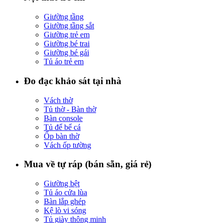
Giường tầng
Giường tầng sắt
Giường trẻ em
Giường bé trai
Giường bé gái
Tủ áo trẻ em
Đo đạc khảo sát tại nhà
Vách thờ
Tủ thờ - Bàn thờ
Bàn console
Tủ để bể cá
Ốp bàn thờ
Vách ốp tường
Mua về tự ráp (bán sẵn, giá rẻ)
Giường bệt
Tủ áo cửa lùa
Bàn lắp ghép
Kệ lò vi sóng
Tủ giày thông minh