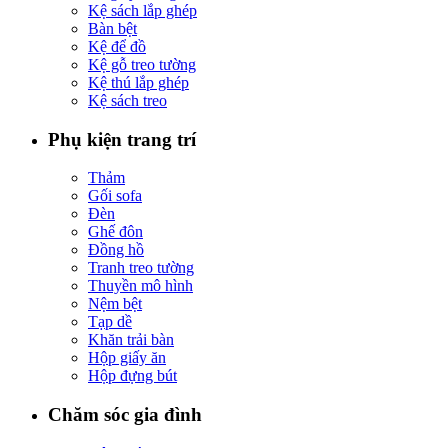
Kệ sách lắp ghép
Bàn bệt
Kệ để đồ
Kệ gỗ treo tường
Kệ thú lắp ghép
Kệ sách treo
Phụ kiện trang trí
Thảm
Gối sofa
Đèn
Ghế đôn
Đồng hồ
Tranh treo tường
Thuyền mô hình
Nệm bệt
Tạp dề
Khăn trải bàn
Hộp giấy ăn
Hộp đựng bút
Chăm sóc gia đình