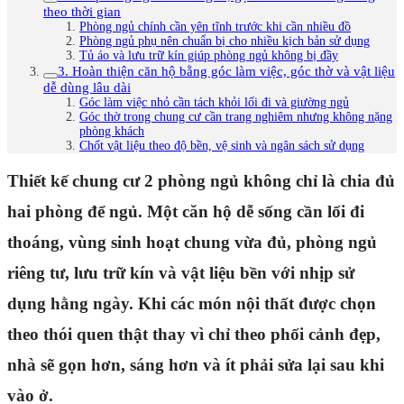
theo thời gian
Phòng ngủ chính cần yên tĩnh trước khi cần nhiều đồ
Phòng ngủ phụ nên chuẩn bị cho nhiều kịch bản sử dụng
Tủ áo và lưu trữ kín giúp phòng ngủ không bị đầy
3. Hoàn thiện căn hộ bằng góc làm việc, góc thờ và vật liệu
dễ dùng lâu dài
Góc làm việc nhỏ cần tách khỏi lối đi và giường ngủ
Góc thờ trong chung cư cần trang nghiêm nhưng không nặng
phòng khách
Chốt vật liệu theo độ bền, vệ sinh và ngân sách sử dụng
Thiết kế chung cư 2 phòng ngủ không chỉ là chia đủ
hai phòng để ngủ. Một căn hộ dễ sống cần lối đi
thoáng, vùng sinh hoạt chung vừa đủ, phòng ngủ
riêng tư, lưu trữ kín và vật liệu bền với nhịp sử
dụng hằng ngày. Khi các món nội thất được chọn
theo thói quen thật thay vì chỉ theo phối cảnh đẹp,
nhà sẽ gọn hơn, sáng hơn và ít phải sửa lại sau khi
vào ở.