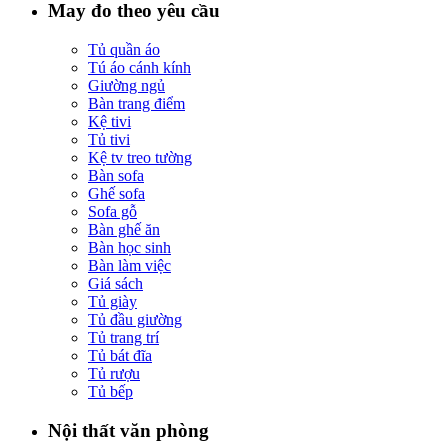
May đo theo yêu cầu
Tủ quần áo
Tú áo cánh kính
Giường ngủ
Bàn trang điểm
Kệ tivi
Tủ tivi
Kệ tv treo tường
Bàn sofa
Ghế sofa
Sofa gỗ
Bàn ghế ăn
Bàn học sinh
Bàn làm việc
Giá sách
Tủ giày
Tủ đầu giường
Tủ trang trí
Tủ bát đĩa
Tủ rượu
Tủ bếp
Nội thất văn phòng