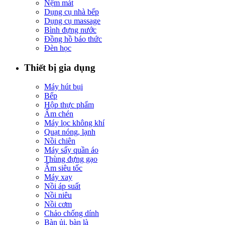
Nệm mát
Dụng cụ nhà bếp
Dụng cụ massage
Bình đựng nước
Đồng hồ báo thức
Đèn học
Thiết bị gia dụng
Máy hút bụi
Bếp
Hộp thực phẩm
Ấm chén
Máy lọc không khí
Quạt nóng, lạnh
Nồi chiên
Máy sấy quần áo
Thùng đựng gạo
Ấm siêu tốc
Máy xay
Nồi áp suất
Nồi niêu
Nồi cơm
Chảo chống dính
Bàn ủi, bàn là