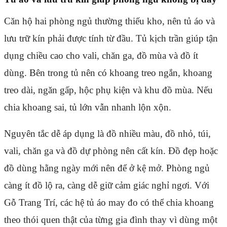
Căn hộ hai phòng ngủ thường thiếu kho, nên tủ áo và
lưu trữ kín phải được tính từ đầu. Tủ kịch trần giúp tận
dụng chiều cao cho vali, chăn ga, đồ mùa và đồ ít
dùng. Bên trong tủ nên có khoang treo ngắn, khoang
treo dài, ngăn gấp, hộc phụ kiện và khu đồ mùa. Nếu
chia khoang sai, tủ lớn vẫn nhanh lộn xộn.
Nguyên tắc dễ áp dụng là đồ nhiều màu, đồ nhỏ, túi,
vali, chăn ga và đồ dự phòng nên cất kín. Đồ đẹp hoặc
đồ dùng hằng ngày mới nên để ở kệ mở. Phòng ngủ
càng ít đồ lộ ra, càng dễ giữ cảm giác nghỉ ngơi. Với
Gỗ Trang Trí, các hệ tủ áo may đo có thể chia khoang
theo thói quen thật của từng gia đình thay vì dùng một