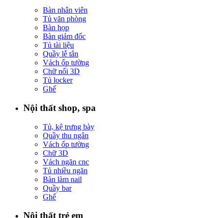
Bàn nhân viên
Tủ văn phòng
Bàn họp
Bàn giám đốc
Tủ tài liệu
Quầy lễ tân
Vách ốp tường
Chữ nổi 3D
Tủ locker
Ghế
Nội thất shop, spa
Tủ, kệ trưng bày
Quầy thu ngân
Vách ốp tường
Chữ 3D
Vách ngăn cnc
Tủ nhiều ngăn
Bàn làm nail
Quầy bar
Ghế
Nội thất trẻ em