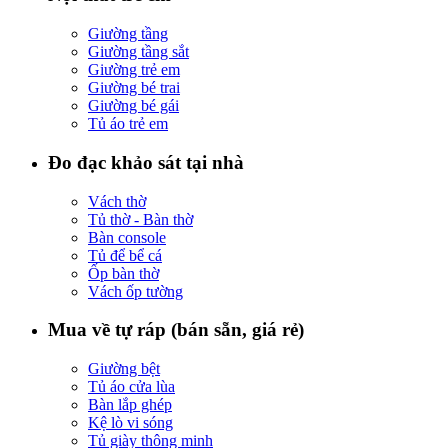
Giường tầng
Giường tầng sắt
Giường trẻ em
Giường bé trai
Giường bé gái
Tủ áo trẻ em
Đo đạc khảo sát tại nhà
Vách thờ
Tủ thờ - Bàn thờ
Bàn console
Tủ để bể cá
Ốp bàn thờ
Vách ốp tường
Mua về tự ráp (bán sẵn, giá rẻ)
Giường bệt
Tủ áo cửa lùa
Bàn lắp ghép
Kệ lò vi sóng
Tủ giày thông minh