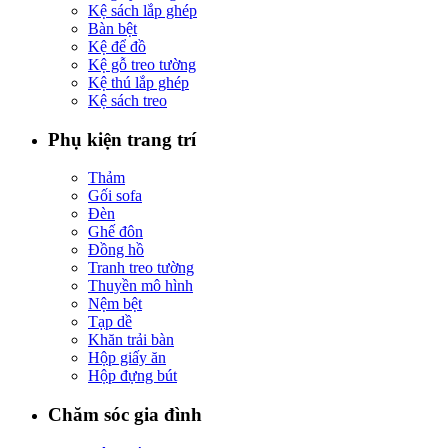
Kệ sách lắp ghép
Bàn bệt
Kệ để đồ
Kệ gỗ treo tường
Kệ thú lắp ghép
Kệ sách treo
Phụ kiện trang trí
Thảm
Gối sofa
Đèn
Ghế đôn
Đồng hồ
Tranh treo tường
Thuyền mô hình
Nệm bệt
Tạp dề
Khăn trải bàn
Hộp giấy ăn
Hộp đựng bút
Chăm sóc gia đình