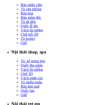
Bàn nhân viên
Tủ văn phòng
Bàn họp
Bàn giám đốc
Tủ tài liệu
Quầy lễ tân
Vách ốp tường
Chữ nổi 3D
Tủ locker
Ghế
Nội thất shop, spa
Tủ, kệ trưng bày
Quầy thu ngân
Vách ốp tường
Chữ 3D
Vách ngăn cnc
Tủ nhiều ngăn
Bàn làm nail
Quầy bar
Ghế
Nội thất trẻ em