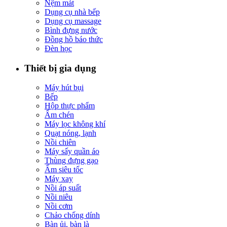
Nệm mát
Dụng cụ nhà bếp
Dụng cụ massage
Bình đựng nước
Đồng hồ báo thức
Đèn học
Thiết bị gia dụng
Máy hút bụi
Bếp
Hộp thực phẩm
Ấm chén
Máy lọc không khí
Quạt nóng, lạnh
Nồi chiên
Máy sấy quần áo
Thùng đựng gạo
Ấm siêu tốc
Máy xay
Nồi áp suất
Nồi niêu
Nồi cơm
Chảo chống dính
Bàn ủi, bàn là