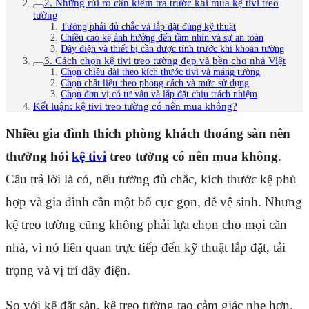
2. Những rủi ro cần kiểm tra trước khi mua kệ tivi treo
tường
Tường phải đủ chắc và lắp đặt đúng kỹ thuật
Chiều cao kệ ảnh hưởng đến tầm nhìn và sự an toàn
Dây điện và thiết bị cần được tính trước khi khoan tường
3. Cách chọn kệ tivi treo tường đẹp và bền cho nhà Việt
Chọn chiều dài theo kích thước tivi và mảng tường
Chọn chất liệu theo phong cách và mức sử dụng
Chọn đơn vị có tư vấn và lắp đặt chịu trách nhiệm
Kết luận: kệ tivi treo tường có nên mua không?
Nhiều gia đình thích phòng khách thoáng sàn nên
thường hỏi
kệ tivi
treo tường có nên mua không
.
Câu trả lời là có, nếu tường đủ chắc, kích thước kệ phù
hợp và gia đình cần một bố cục gọn, dễ vệ sinh. Nhưng
kệ treo tường cũng không phải lựa chọn cho mọi căn
nhà, vì nó liên quan trực tiếp đến kỹ thuật lắp đặt, tải
trọng và vị trí dây điện.
So với kệ đặt sàn, kệ treo tường tạo cảm giác nhẹ hơn.