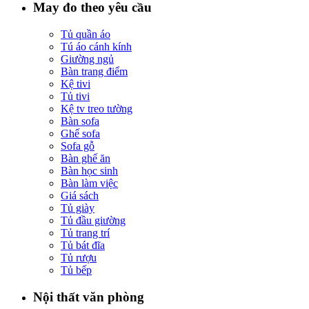
May đo theo yêu cầu
Tủ quần áo
Tú áo cánh kính
Giường ngủ
Bàn trang điểm
Kệ tivi
Tủ tivi
Kệ tv treo tường
Bàn sofa
Ghế sofa
Sofa gỗ
Bàn ghế ăn
Bàn học sinh
Bàn làm việc
Giá sách
Tủ giày
Tủ đầu giường
Tủ trang trí
Tủ bát đĩa
Tủ rượu
Tủ bếp
Nội thất văn phòng