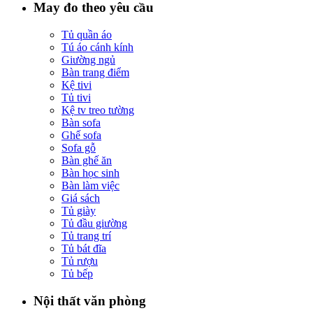
May đo theo yêu cầu
Tủ quần áo
Tú áo cánh kính
Giường ngủ
Bàn trang điểm
Kệ tivi
Tủ tivi
Kệ tv treo tường
Bàn sofa
Ghế sofa
Sofa gỗ
Bàn ghế ăn
Bàn học sinh
Bàn làm việc
Giá sách
Tủ giày
Tủ đầu giường
Tủ trang trí
Tủ bát đĩa
Tủ rượu
Tủ bếp
Nội thất văn phòng