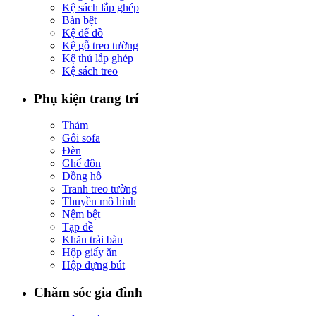
Kệ sách lắp ghép
Bàn bệt
Kệ để đồ
Kệ gỗ treo tường
Kệ thú lắp ghép
Kệ sách treo
Phụ kiện trang trí
Thảm
Gối sofa
Đèn
Ghế đôn
Đồng hồ
Tranh treo tường
Thuyền mô hình
Nệm bệt
Tạp dề
Khăn trải bàn
Hộp giấy ăn
Hộp đựng bút
Chăm sóc gia đình