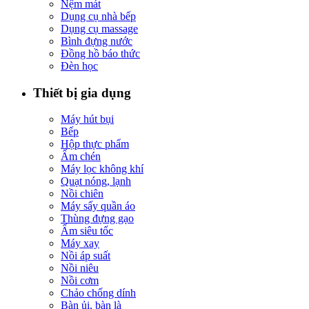
Nệm mát
Dụng cụ nhà bếp
Dụng cụ massage
Bình đựng nước
Đồng hồ báo thức
Đèn học
Thiết bị gia dụng
Máy hút bụi
Bếp
Hộp thực phẩm
Ấm chén
Máy lọc không khí
Quạt nóng, lạnh
Nồi chiên
Máy sấy quần áo
Thùng đựng gạo
Ấm siêu tốc
Máy xay
Nồi áp suất
Nồi niêu
Nồi cơm
Chảo chống dính
Bàn ủi, bàn là