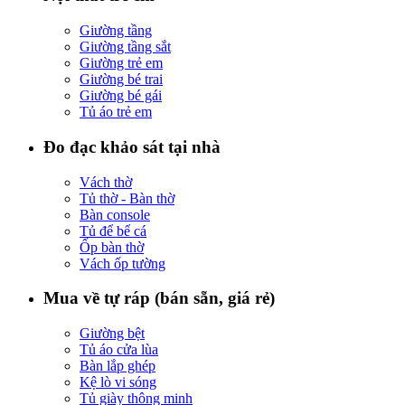
Giường tầng
Giường tầng sắt
Giường trẻ em
Giường bé trai
Giường bé gái
Tủ áo trẻ em
Đo đạc khảo sát tại nhà
Vách thờ
Tủ thờ - Bàn thờ
Bàn console
Tủ để bể cá
Ốp bàn thờ
Vách ốp tường
Mua về tự ráp (bán sẵn, giá rẻ)
Giường bệt
Tủ áo cửa lùa
Bàn lắp ghép
Kệ lò vi sóng
Tủ giày thông minh