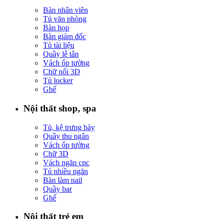
Bàn nhân viên
Tủ văn phòng
Bàn họp
Bàn giám đốc
Tủ tài liệu
Quầy lễ tân
Vách ốp tường
Chữ nổi 3D
Tủ locker
Ghế
Nội thất shop, spa
Tủ, kệ trưng bày
Quầy thu ngân
Vách ốp tường
Chữ 3D
Vách ngăn cnc
Tủ nhiều ngăn
Bàn làm nail
Quầy bar
Ghế
Nội thất trẻ em