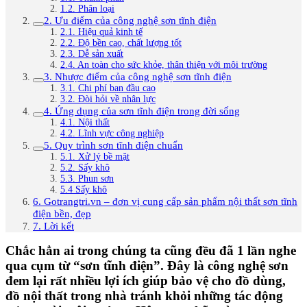
1.2. Phân loại
2. Ưu điểm của công nghệ sơn tĩnh điện
2.1. Hiệu quả kinh tế
2.2. Độ bền cao, chất lượng tốt
2.3. Dễ sản xuất
2.4. An toàn cho sức khỏe, thân thiện với môi trường
3. Nhược điểm của công nghệ sơn tĩnh điện
3.1. Chi phí ban đầu cao
3.2. Đòi hỏi về nhân lực
4. Ứng dụng của sơn tĩnh điện trong đời sống
4.1. Nội thất
4.2. Lĩnh vực công nghiệp
5. Quy trình sơn tĩnh điện chuẩn
5.1. Xử lý bề mặt
5.2. Sấy khô
5.3. Phun sơn
5.4 Sấy khô
6. Gotrangtri.vn – đơn vị cung cấp sản phẩm nội thất sơn tĩnh
điện bền, đẹp
7. Lời kết
Chắc hẳn ai trong chúng ta cũng đều đã 1 lần nghe
qua cụm từ “sơn tĩnh điện”. Đây là công nghệ sơn
đem lại rất nhiều lợi ích giúp bảo vệ cho đồ dùng,
đồ nội thất trong nhà tránh khỏi những tác động