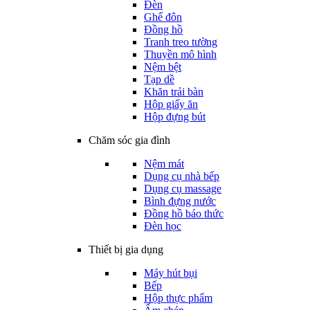
Đèn
Ghế đôn
Đồng hồ
Tranh treo tường
Thuyền mô hình
Nệm bệt
Tạp dề
Khăn trải bàn
Hộp giấy ăn
Hộp đựng bút
Chăm sóc gia đình
Nệm mát
Dụng cụ nhà bếp
Dụng cụ massage
Bình đựng nước
Đồng hồ báo thức
Đèn học
Thiết bị gia dụng
Máy hút bụi
Bếp
Hộp thực phẩm