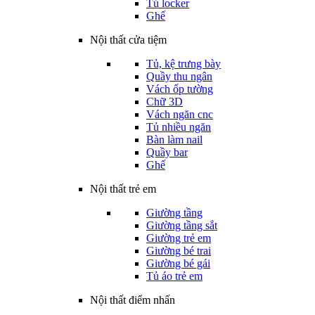
Tủ locker
Ghế
Nội thất cửa tiệm
Tủ, kệ trưng bày
Quầy thu ngân
Vách ốp tường
Chữ 3D
Vách ngăn cnc
Tủ nhiều ngăn
Bàn làm nail
Quầy bar
Ghế
Nội thất trẻ em
Giường tầng
Giường tầng sắt
Giường trẻ em
Giường bé trai
Giường bé gái
Tủ áo trẻ em
Nội thất điểm nhấn