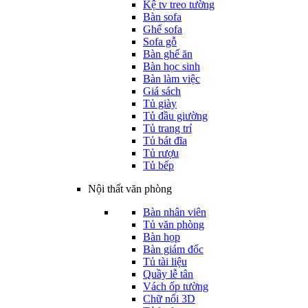
Kệ tv treo tường
Bàn sofa
Ghế sofa
Sofa gỗ
Bàn ghế ăn
Bàn học sinh
Bàn làm việc
Giá sách
Tủ giày
Tủ đầu giường
Tủ trang trí
Tủ bát đĩa
Tủ rượu
Tủ bếp
Nội thất văn phòng
Bàn nhân viên
Tủ văn phòng
Bàn họp
Bàn giám đốc
Tủ tài liệu
Quầy lễ tân
Vách ốp tường
Chữ nổi 3D