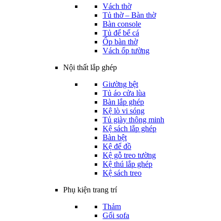
Vách thờ
Tủ thờ – Bàn thờ
Bàn console
Tủ để bể cá
Ốp bàn thờ
Vách ốp tường
Nội thất lắp ghép
Giường bệt
Tủ áo cửa lùa
Bàn lắp ghép
Kệ lò vi sóng
Tủ giày thông minh
Kệ sách lắp ghép
Bàn bệt
Kệ để đồ
Kệ gỗ treo tường
Kệ thú lắp ghép
Kệ sách treo
Phụ kiện trang trí
Thảm
Gối sofa