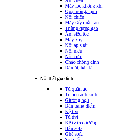
Ấm chén
Máy lọc không khí
Quạt nóng, lạnh
Nồi chiên
Máy sấy quần áo
Thùng đựng gạo
Ấm siêu tốc
Máy xay
Nồi áp suất
Nồi niêu
Nồi cơm
Chảo chống dính
Bàn ủi, bàn là
Nội thất gia đình
Tủ quần áo
Tú áo cánh kính
Giường ngủ
Bàn trang điểm
Kệ tivi
Tủ tivi
Kệ tv treo tường
Bàn sofa
Ghế sofa
Sofa gỗ