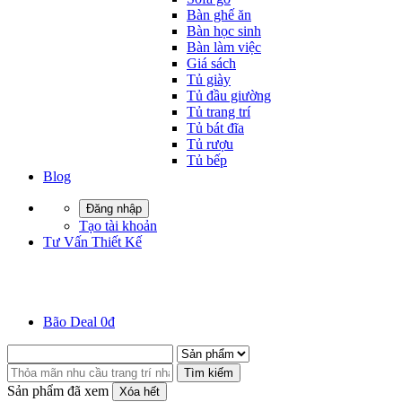
Bàn ghế ăn
Bàn học sinh
Bàn làm việc
Giá sách
Tủ giày
Tủ đầu giường
Tủ trang trí
Tủ bát đĩa
Tủ rượu
Tủ bếp
Blog
Đăng nhập
Tạo tài khoản
Tư Vấn Thiết Kế
Bão Deal 0đ
Tìm kiếm
Sản phẩm đã xem
Xóa hết