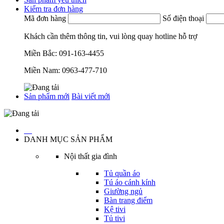
Kiểm tra đơn hàng
Mã đơn hàng
Số điện thoại
Khách cần thêm thông tin, vui lòng quay hotline hỗ trợ
Miền Bắc:
091-163-4455
Miền Nam:
0963-477-710
Sản phẩm mới
Bài viết mới
…
DANH MỤC SẢN PHẨM
Nội thất gia đình
Tủ quần áo
Tú áo cánh kính
Giường ngủ
Bàn trang điểm
Kệ tivi
Tủ tivi