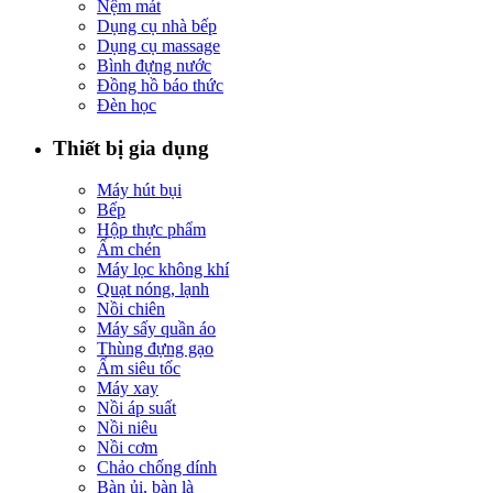
Nệm mát
Dụng cụ nhà bếp
Dụng cụ massage
Bình đựng nước
Đồng hồ báo thức
Đèn học
Thiết bị gia dụng
Máy hút bụi
Bếp
Hộp thực phẩm
Ấm chén
Máy lọc không khí
Quạt nóng, lạnh
Nồi chiên
Máy sấy quần áo
Thùng đựng gạo
Ấm siêu tốc
Máy xay
Nồi áp suất
Nồi niêu
Nồi cơm
Chảo chống dính
Bàn ủi, bàn là