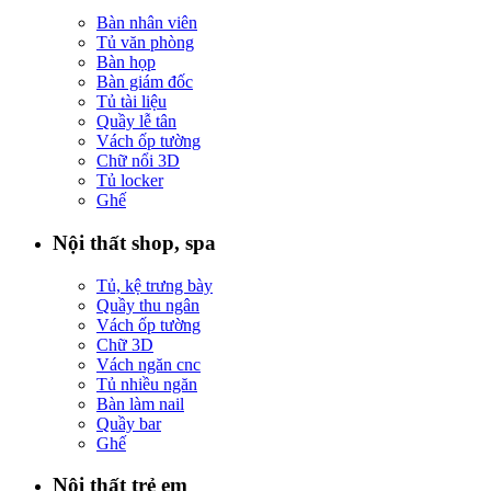
Bàn nhân viên
Tủ văn phòng
Bàn họp
Bàn giám đốc
Tủ tài liệu
Quầy lễ tân
Vách ốp tường
Chữ nổi 3D
Tủ locker
Ghế
Nội thất shop, spa
Tủ, kệ trưng bày
Quầy thu ngân
Vách ốp tường
Chữ 3D
Vách ngăn cnc
Tủ nhiều ngăn
Bàn làm nail
Quầy bar
Ghế
Nội thất trẻ em