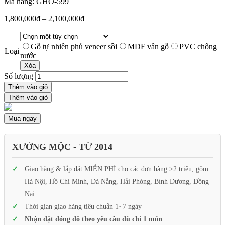
Mã hàng: GHO-599
1,800,000
₫
–
2,100,000
₫
Gỗ tự nhiên phủ veneer sồi
MDF vân gỗ
PVC chống
Loại
nước
Xóa
Số lượng
Thêm vào giỏ
Thêm vào giỏ
Mua ngay
XƯỞNG MỘC - TỪ 2014
Giao hàng & lắp đặt MIỄN PHÍ cho các đơn hàng >2 triệu, gồm:
Hà Nội, Hồ Chí Minh, Đà Nẵng, Hải Phòng, Bình Dương, Đồng
Nai.
Thời gian giao hàng tiêu chuẩn 1~7 ngày
Nhận đặt đóng đồ theo yêu cầu dù chỉ 1 món