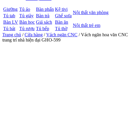
Giường
Tủ áo
Bàn phấn
Kệ tivi
Nội thất văn phòng
Tủ tab
Tủ giày
Bàn trà
Ghế sofa
Bàn LV
Bàn học
Giá sách
Bàn ăn
Nội thất trẻ em
Tủ bát
Tủ rượu
Tủ bếp
Tủ thờ
Trang chủ
/
Cửa hàng
/
Vách ngăn CNC
/ Vách ngăn hoa văn CNC
trang trí nhà hiện đại GHO-599