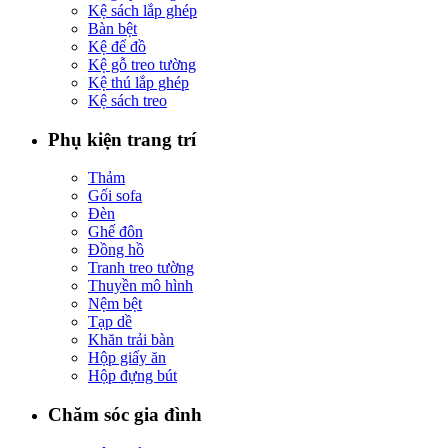
Kệ sách lắp ghép
Bàn bệt
Kệ để đồ
Kệ gỗ treo tường
Kệ thú lắp ghép
Kệ sách treo
Phụ kiện trang trí
Thảm
Gối sofa
Đèn
Ghế đôn
Đồng hồ
Tranh treo tường
Thuyền mô hình
Nệm bệt
Tạp dề
Khăn trải bàn
Hộp giấy ăn
Hộp đựng bút
Chăm sóc gia đình