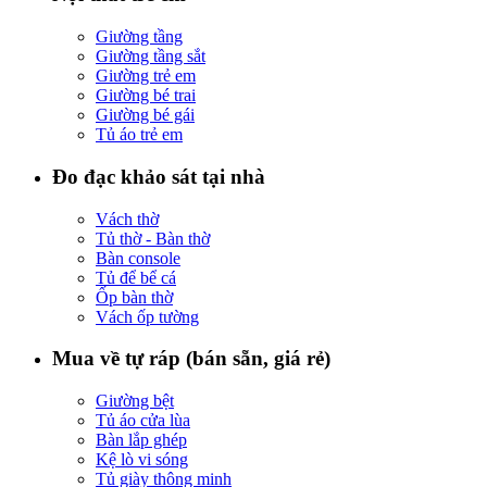
Giường tầng
Giường tầng sắt
Giường trẻ em
Giường bé trai
Giường bé gái
Tủ áo trẻ em
Đo đạc khảo sát tại nhà
Vách thờ
Tủ thờ - Bàn thờ
Bàn console
Tủ để bể cá
Ốp bàn thờ
Vách ốp tường
Mua về tự ráp (bán sẵn, giá rẻ)
Giường bệt
Tủ áo cửa lùa
Bàn lắp ghép
Kệ lò vi sóng
Tủ giày thông minh