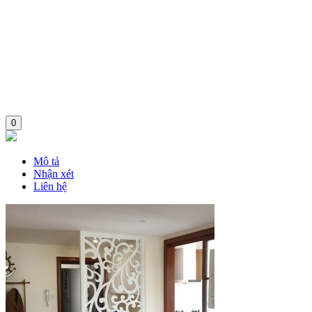
0
Mô tả
Nhận xét
Liên hệ