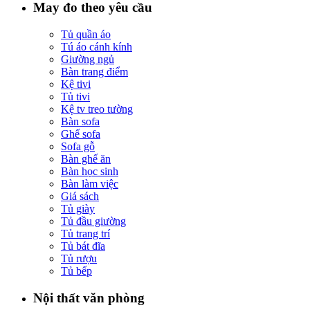
May đo theo yêu cầu
Tủ quần áo
Tú áo cánh kính
Giường ngủ
Bàn trang điểm
Kệ tivi
Tủ tivi
Kệ tv treo tường
Bàn sofa
Ghế sofa
Sofa gỗ
Bàn ghế ăn
Bàn học sinh
Bàn làm việc
Giá sách
Tủ giày
Tủ đầu giường
Tủ trang trí
Tủ bát đĩa
Tủ rượu
Tủ bếp
Nội thất văn phòng