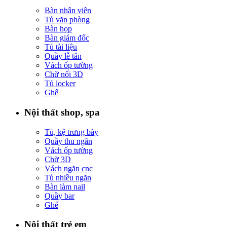
Bàn nhân viên
Tủ văn phòng
Bàn họp
Bàn giám đốc
Tủ tài liệu
Quầy lễ tân
Vách ốp tường
Chữ nổi 3D
Tủ locker
Ghế
Nội thất shop, spa
Tủ, kệ trưng bày
Quầy thu ngân
Vách ốp tường
Chữ 3D
Vách ngăn cnc
Tủ nhiều ngăn
Bàn làm nail
Quầy bar
Ghế
Nội thất trẻ em