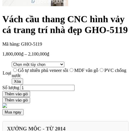
Vách cầu thang CNC hình vảy
cá trang trí nhà đẹp GHO-5119
Mã hàng: GHO-5119
1,800,000
₫
–
2,100,000
₫
Gỗ tự nhiên phủ veneer sồi
MDF vân gỗ
PVC chống
Loại
nước
Xóa
Số lượng
Thêm vào giỏ
Thêm vào giỏ
Mua ngay
XƯỞNG MỘC - TỪ 2014