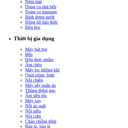
Nệm mát
Dụng cụ nhà bếp
Dụng cụ massage
Bình đựng nước
Đồng hồ báo thức
Đèn học
Thiết bị gia dụng
Máy hút bụi
Bếp
Hộp thực phẩm
Ấm chén
Máy lọc không khí
Quạt nóng, lạnh
Nồi chiên
Máy sấy quần áo
Thùng đựng gạo
Ấm siêu tốc
Máy xay
Nồi áp suất
Nồi niêu
Nồi cơm
Chảo chống dính
Bàn ủi, bàn là