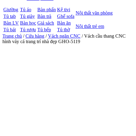
Giường
Tủ áo
Bàn phấn
Kệ tivi
Nội thất văn phòng
Tủ tab
Tủ giày
Bàn trà
Ghế sofa
Bàn LV
Bàn học
Giá sách
Bàn ăn
Nội thất trẻ em
Tủ bát
Tủ rượu
Tủ bếp
Tủ thờ
Trang chủ
/
Cửa hàng
/
Vách ngăn CNC
/ Vách cầu thang CNC
hình vảy cá trang trí nhà đẹp GHO-5119