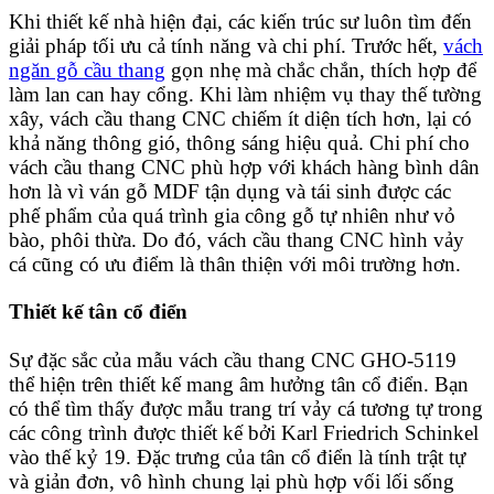
Khi thiết kế nhà hiện đại, các kiến trúc sư luôn tìm đến
giải pháp tối ưu cả tính năng và chi phí. Trước hết,
vách
ngăn gỗ cầu thang
gọn nhẹ mà chắc chắn, thích hợp để
làm lan can hay cổng. Khi làm nhiệm vụ thay thế tường
xây, vách cầu thang CNC chiếm ít diện tích hơn, lại có
khả năng thông gió, thông sáng hiệu quả. Chi phí cho
vách cầu thang CNC phù hợp với khách hàng bình dân
hơn là vì ván gỗ MDF tận dụng và tái sinh được các
phế phẩm của quá trình gia công gỗ tự nhiên như vỏ
bào, phôi thừa. Do đó, vách cầu thang CNC hình vảy
cá cũng có ưu điểm là thân thiện với môi trường hơn.
Thiết kế tân cổ điển
Sự đặc sắc của mẫu vách cầu thang CNC GHO-5119
thể hiện trên thiết kế mang âm hưởng tân cổ điển. Bạn
có thể tìm thấy được mẫu trang trí vảy cá tương tự trong
các công trình được thiết kế bởi Karl Friedrich Schinkel
vào thế kỷ 19. Đặc trưng của tân cổ điển là tính trật tự
và giản đơn, vô hình chung lại phù hợp vối lối sống