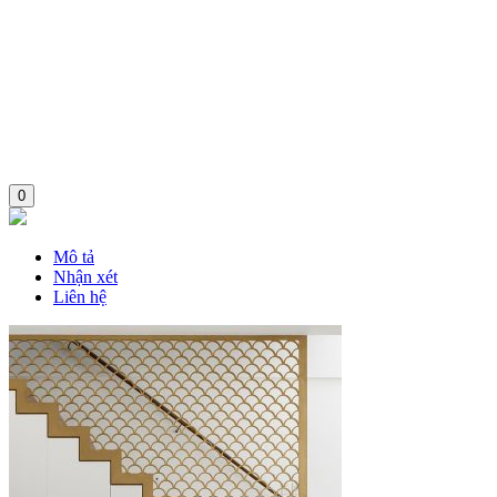
0
Mô tả
Nhận xét
Liên hệ