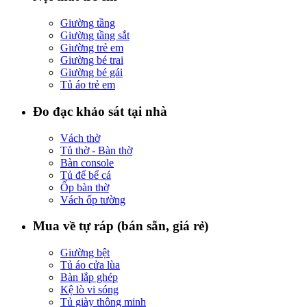
Giường tầng
Giường tầng sắt
Giường trẻ em
Giường bé trai
Giường bé gái
Tủ áo trẻ em
Đo đạc khảo sát tại nhà
Vách thờ
Tủ thờ - Bàn thờ
Bàn console
Tủ để bể cá
Ốp bàn thờ
Vách ốp tường
Mua về tự ráp (bán sẵn, giá rẻ)
Giường bệt
Tủ áo cửa lùa
Bàn lắp ghép
Kệ lò vi sóng
Tủ giày thông minh