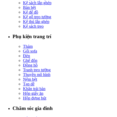
Kệ sách lắp ghép
Bàn bệt
Kệ để đồ
Kệ gỗ treo tường
Kệ thú lắp ghép
Kệ sách treo
Phụ kiện trang trí
Thảm
Gối sofa
Đèn
Ghế đôn
Đồng hồ
Tranh treo tường
Thuyền mô hình
Nệm bệt
Tạp dề
Khăn trải bàn
Hộp giấy ăn
Hộp đựng bút
Chăm sóc gia đình