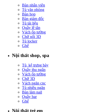
Bàn nhân viên
Tủ văn phòng
Bàn họp
Bàn giám đốc
Tủ tài liệu
Quầy lễ tân
Vách ốp tường
Chữ nổi 3D
Tủ locker
Ghế
Nội thất shop, spa
Tủ, kệ trưng bày
Quầy thu ngân
Vách ốp tường
Chữ 3D
Vách ngăn cnc
Tủ nhiều ngăn
Bàn làm nail
Quầy bar
Ghế
Nội thất trẻ em