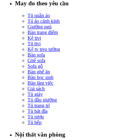
May đo theo yêu cầu
Tủ quần áo
Tú áo cánh kính
Giường ngủ
Bàn trang điểm
Kệ tivi
Tủ tivi
Kệ tv treo tường
Bàn sofa
Ghế sofa
Sofa gỗ
Bàn ghế ăn
Bàn học sinh
Bàn làm việc
Giá sách
Tủ giày
Tủ đầu giường
Tủ trang trí
Tủ bát đĩa
Tủ rượu
Tủ bếp
Nội thất văn phòng