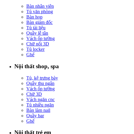
Bàn nhân viên
Tủ văn phòng
Bàn họp
Bàn giám đốc
Tủ tài liệu
Quầy lễ tân
Vách ốp tường
Chữ nổi 3D
Tủ locker
Ghế
Nội thất shop, spa
Tủ, kệ trưng bày
Quầy thu ngân
Vách ốp tường
Chữ 3D
Vách ngăn cnc
Tủ nhiều ngăn
Bàn làm nail
Quầy bar
Ghế
Nội thất trẻ em