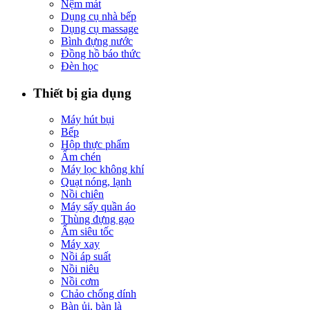
Nệm mát
Dụng cụ nhà bếp
Dụng cụ massage
Bình đựng nước
Đồng hồ báo thức
Đèn học
Thiết bị gia dụng
Máy hút bụi
Bếp
Hộp thực phẩm
Ấm chén
Máy lọc không khí
Quạt nóng, lạnh
Nồi chiên
Máy sấy quần áo
Thùng đựng gạo
Ấm siêu tốc
Máy xay
Nồi áp suất
Nồi niêu
Nồi cơm
Chảo chống dính
Bàn ủi, bàn là