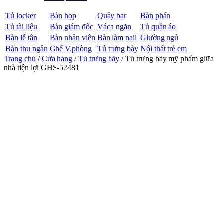
Tủ locker
Bàn họp
Quầy bar
Bàn phấn
Tủ tài liệu
Bàn giám đốc
Vách ngăn
Tủ quần áo
Bàn lễ tân
Bàn nhân viên
Bàn làm nail
Giường ngủ
Bàn thu ngân
Ghế V.phòng
Tủ trưng bày
Nội thất trẻ em
Trang chủ
/
Cửa hàng
/
Tủ trưng bày
/ Tủ trưng bày mỹ phẩm giữa
nhà tiện lợi GHS-52481