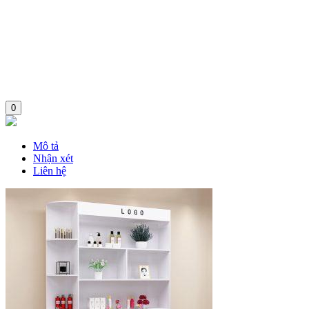
0
Mô tả
Nhận xét
Liên hệ