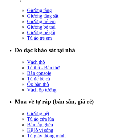
Giường tầng
Giường tầng sắt
Giường trẻ em
Giường bé trai
Giường bé gái
Tủ áo trẻ em
Đo đạc khảo sát tại nhà
Vách thờ
Tủ thờ - Bàn thờ
Bàn console
Tủ để bể cá
Ốp bàn thờ
Vách ốp tường
Mua về tự ráp (bán sẵn, giá rẻ)
Giường bệt
Tủ áo cửa lùa
Bàn lắp ghép
Kệ lò vi sóng
Tủ giày thông minh