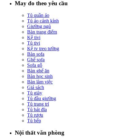
May đo theo yêu cầu
Tủ quần áo
Tú áo cánh kính
Giường ngủ
Bàn trang điểm
Kệ tivi
Tủ tivi
Kệ tv treo tường
Bàn sofa
Ghế sofa
Sofa gỗ
Bàn ghế ăn
Bàn học sinh
Bàn làm việc
Giá sách
Tủ giày
Tủ đầu giường
Tủ trang trí
Tủ bát đĩa
Tủ rượu
Tủ bếp
Nội thất văn phòng