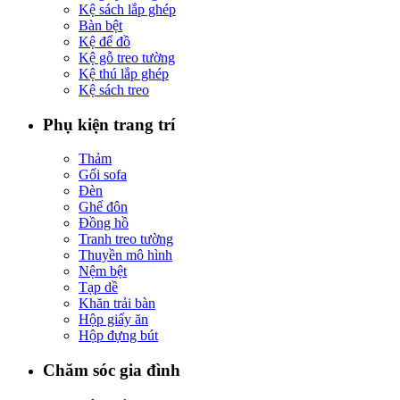
Kệ sách lắp ghép
Bàn bệt
Kệ để đồ
Kệ gỗ treo tường
Kệ thú lắp ghép
Kệ sách treo
Phụ kiện trang trí
Thảm
Gối sofa
Đèn
Ghế đôn
Đồng hồ
Tranh treo tường
Thuyền mô hình
Nệm bệt
Tạp dề
Khăn trải bàn
Hộp giấy ăn
Hộp đựng bút
Chăm sóc gia đình