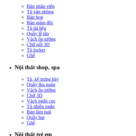
Bàn nhân viên
Tủ văn phòng
Bàn họp
Bàn giám đốc
Tủ tài liệu
Quầy lễ tân
Vách ốp tường
Chữ nổi 3D
Tủ locker
Ghế
Nội thất shop, spa
Tủ, kệ trưng bày
Quầy thu ngân
Vách ốp tường
Chữ 3D
Vách ngăn cnc
Tủ nhiều ngăn
Bàn làm nail
Quầy bar
Ghế
Nội thất trẻ em