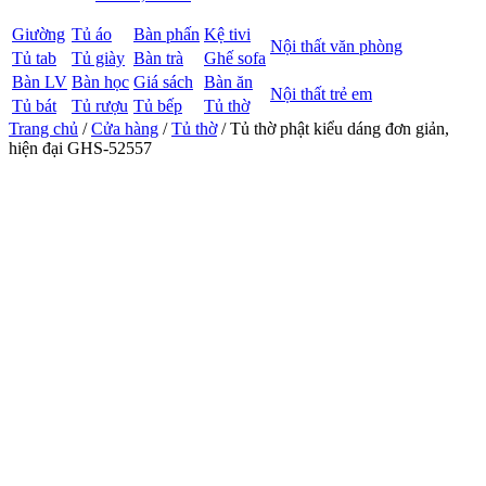
Giường
Tủ áo
Bàn phấn
Kệ tivi
Nội thất văn phòng
Tủ tab
Tủ giày
Bàn trà
Ghế sofa
Bàn LV
Bàn học
Giá sách
Bàn ăn
Nội thất trẻ em
Tủ bát
Tủ rượu
Tủ bếp
Tủ thờ
Trang chủ
/
Cửa hàng
/
Tủ thờ
/ Tủ thờ phật kiểu dáng đơn giản,
hiện đại GHS-52557