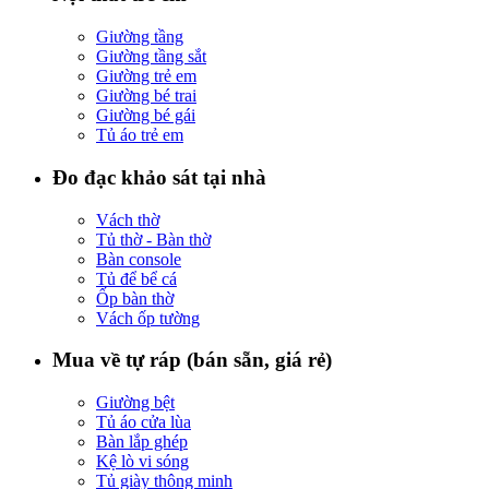
Giường tầng
Giường tầng sắt
Giường trẻ em
Giường bé trai
Giường bé gái
Tủ áo trẻ em
Đo đạc khảo sát tại nhà
Vách thờ
Tủ thờ - Bàn thờ
Bàn console
Tủ để bể cá
Ốp bàn thờ
Vách ốp tường
Mua về tự ráp (bán sẵn, giá rẻ)
Giường bệt
Tủ áo cửa lùa
Bàn lắp ghép
Kệ lò vi sóng
Tủ giày thông minh