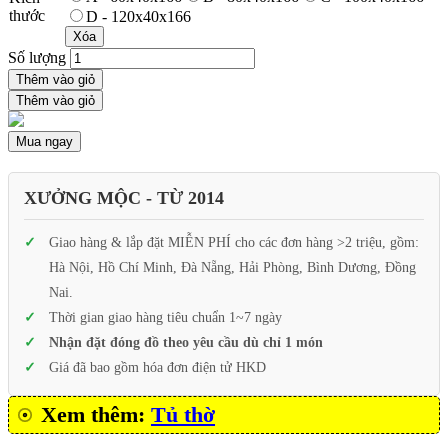
thước
D - 120x40x166
Xóa
Số lượng
Thêm vào giỏ
Thêm vào giỏ
Mua ngay
XƯỞNG MỘC - TỪ 2014
Giao hàng & lắp đặt MIỄN PHÍ cho các đơn hàng >2 triệu, gồm:
Hà Nội, Hồ Chí Minh, Đà Nẵng, Hải Phòng, Bình Dương, Đồng
Nai.
Thời gian giao hàng tiêu chuẩn 1~7 ngày
Nhận đặt đóng đồ theo yêu cầu dù chỉ 1 món
Giá đã bao gồm hóa đơn điện tử HKD
Xem thêm:
Tủ thờ