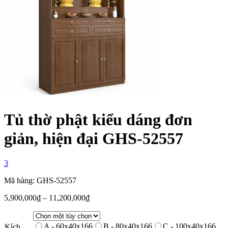
Tủ thờ phật kiểu dáng đơn
giản, hiện đại GHS-52557
3
Mã hàng: GHS-52557
5,900,000
₫
–
11,200,000
₫
A - 60x40x166
B - 80x40x166
C - 100x40x166
Kích