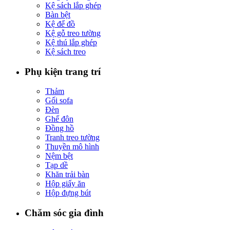
Kệ sách lắp ghép
Bàn bệt
Kệ để đồ
Kệ gỗ treo tường
Kệ thú lắp ghép
Kệ sách treo
Phụ kiện trang trí
Thảm
Gối sofa
Đèn
Ghế đôn
Đồng hồ
Tranh treo tường
Thuyền mô hình
Nệm bệt
Tạp dề
Khăn trải bàn
Hộp giấy ăn
Hộp đựng bút
Chăm sóc gia đình