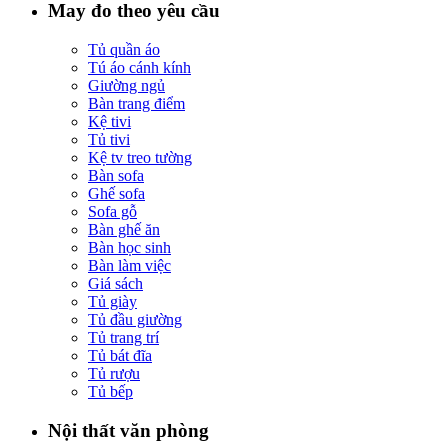
May đo theo yêu cầu
Tủ quần áo
Tú áo cánh kính
Giường ngủ
Bàn trang điểm
Kệ tivi
Tủ tivi
Kệ tv treo tường
Bàn sofa
Ghế sofa
Sofa gỗ
Bàn ghế ăn
Bàn học sinh
Bàn làm việc
Giá sách
Tủ giày
Tủ đầu giường
Tủ trang trí
Tủ bát đĩa
Tủ rượu
Tủ bếp
Nội thất văn phòng