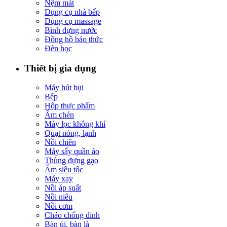
Nệm mát
Dụng cụ nhà bếp
Dụng cụ massage
Bình đựng nước
Đồng hồ báo thức
Đèn học
Thiết bị gia dụng
Máy hút bụi
Bếp
Hộp thực phẩm
Ấm chén
Máy lọc không khí
Quạt nóng, lạnh
Nồi chiên
Máy sấy quần áo
Thùng đựng gạo
Ấm siêu tốc
Máy xay
Nồi áp suất
Nồi niêu
Nồi cơm
Chảo chống dính
Bàn ủi, bàn là