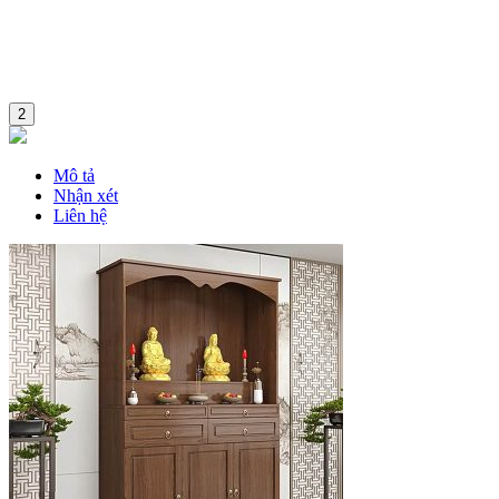
2
Mô tả
Nhận xét
Liên hệ