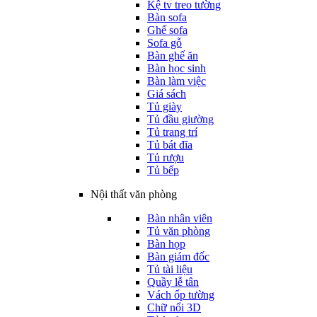
Kệ tv treo tường
Bàn sofa
Ghế sofa
Sofa gỗ
Bàn ghế ăn
Bàn học sinh
Bàn làm việc
Giá sách
Tủ giày
Tủ đầu giường
Tủ trang trí
Tủ bát đĩa
Tủ rượu
Tủ bếp
Nội thất văn phòng
Bàn nhân viên
Tủ văn phòng
Bàn họp
Bàn giám đốc
Tủ tài liệu
Quầy lễ tân
Vách ốp tường
Chữ nổi 3D