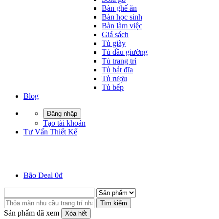
Bàn ghế ăn
Bàn học sinh
Bàn làm việc
Giá sách
Tủ giày
Tủ đầu giường
Tủ trang trí
Tủ bát đĩa
Tủ rượu
Tủ bếp
Blog
Đăng nhập
Tạo tài khoản
Tư Vấn Thiết Kế
Bão Deal 0đ
Tìm kiếm
Sản phẩm đã xem
Xóa hết