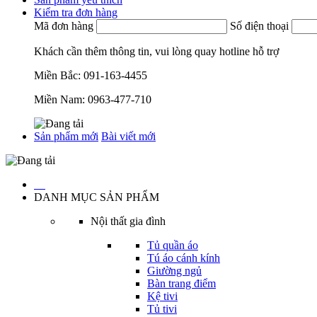
Kiểm tra đơn hàng
Mã đơn hàng
Số điện thoại
Khách cần thêm thông tin, vui lòng quay hotline hỗ trợ
Miền Bắc:
091-163-4455
Miền Nam:
0963-477-710
Sản phẩm mới
Bài viết mới
…
DANH MỤC SẢN PHẨM
Nội thất gia đình
Tủ quần áo
Tú áo cánh kính
Giường ngủ
Bàn trang điểm
Kệ tivi
Tủ tivi