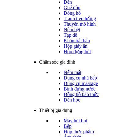
Đèn
Ghế đôn
Đồng hồ
Tranh treo tường
Thuyền mô hình
Nệm bệt
Tạp dề
Khăn trải bàn
Hộp giấy ăn
Hộp đựng bút
Chăm sóc gia đình
Nệm mát
Dụng cụ nhà bếp
Dụng cụ massage
Bình đựng nước
Đồng hồ báo thức
Đèn học
Thiết bị gia dụng
Máy hút bụi
Bếp
Hộp thực phẩm