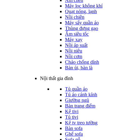
Ấm chén
Máy lọc không khí
Quạt nóng, lạnh
Nồi chiên
Máy sấy quần áo
Thùng đựng gạo
Ấm siêu tốc
Máy xay
Nồi áp suất
Nồi niêu
Nồi cơm
Chảo chống dính
Bàn ủi, bàn là
Nội thất gia đình
Tủ quần áo
Tú áo cánh kính
Giường ngủ
Bàn trang điểm
Kệ tivi
Tủ tivi
Kệ tv treo tường
Bàn sofa
Ghế sofa
Sofa gỗ