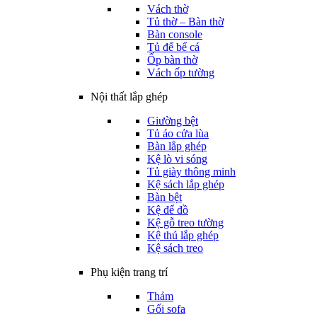
Vách thờ
Tủ thờ – Bàn thờ
Bàn console
Tủ để bể cá
Ốp bàn thờ
Vách ốp tường
Nội thất lắp ghép
Giường bệt
Tủ áo cửa lùa
Bàn lắp ghép
Kệ lò vi sóng
Tủ giày thông minh
Kệ sách lắp ghép
Bàn bệt
Kệ để đồ
Kệ gỗ treo tường
Kệ thú lắp ghép
Kệ sách treo
Phụ kiện trang trí
Thảm
Gối sofa