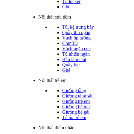
Tủ locker
Ghế
Nội thất cửa tiệm
Tủ, kệ trưng bày
Quầy thu ngân
Vách ốp tường
Chữ 3D
Vách ngăn cnc
Tủ nhiều ngăn
Bàn làm nail
Quầy bar
Ghế
Nội thất trẻ em
Giường tầng
Giường tầng sắt
Giường trẻ em
Giường bé trai
Giường bé gái
Tủ áo trẻ em
Nội thất điểm nhấn