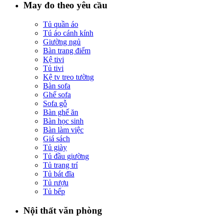
May đo theo yêu cầu
Tủ quần áo
Tú áo cánh kính
Giường ngủ
Bàn trang điểm
Kệ tivi
Tủ tivi
Kệ tv treo tường
Bàn sofa
Ghế sofa
Sofa gỗ
Bàn ghế ăn
Bàn học sinh
Bàn làm việc
Giá sách
Tủ giày
Tủ đầu giường
Tủ trang trí
Tủ bát đĩa
Tủ rượu
Tủ bếp
Nội thất văn phòng