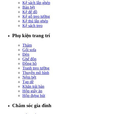
Kệ sách lắp ghép
Bàn bệt
Kệ để đồ
Kệ gỗ treo tường
Kệ thú lắp ghép
Kệ sách treo
Phụ kiện trang trí
Thảm
Gối sofa
Đèn
Ghế đôn
Đồng hồ
Tranh treo tường
Thuyền mô hình
Nệm bệt
Tạp dề
Khăn trải bàn
Hộp giấy ăn
Hộp đựng bút
Chăm sóc gia đình