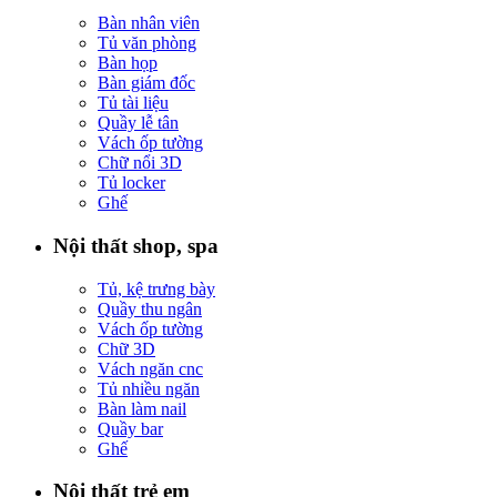
Bàn nhân viên
Tủ văn phòng
Bàn họp
Bàn giám đốc
Tủ tài liệu
Quầy lễ tân
Vách ốp tường
Chữ nổi 3D
Tủ locker
Ghế
Nội thất shop, spa
Tủ, kệ trưng bày
Quầy thu ngân
Vách ốp tường
Chữ 3D
Vách ngăn cnc
Tủ nhiều ngăn
Bàn làm nail
Quầy bar
Ghế
Nội thất trẻ em