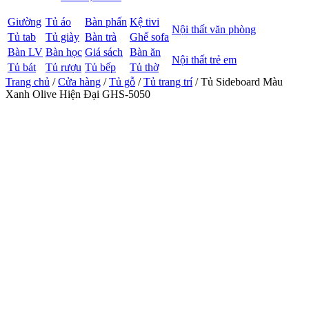
Giường
Tủ áo
Bàn phấn
Kệ tivi
Nội thất văn phòng
Tủ tab
Tủ giày
Bàn trà
Ghế sofa
Bàn LV
Bàn học
Giá sách
Bàn ăn
Nội thất trẻ em
Tủ bát
Tủ rượu
Tủ bếp
Tủ thờ
Trang chủ
/
Cửa hàng
/
Tủ gỗ
/
Tủ trang trí
/ Tủ Sideboard Màu
Xanh Olive Hiện Đại GHS-5050