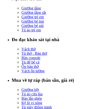
Giường tầng
Giường tầng sắt
Giường trẻ em
Giường bé trai
Giường bé gái
Tủ áo trẻ em
Đo đạc khảo sát tại nhà
Vách thờ
Tủ thờ - Bàn thờ
Bàn console
Tủ để bể cá
Ốp bàn thờ
Vách ốp tường
Mua về tự ráp (bán sẵn, giá rẻ)
Giường bệt
Tủ áo cửa lùa
Bàn lắp ghép
Kệ lò vi sóng
Tủ giày thông minh