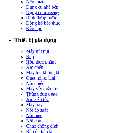
Nệm mát
Dụng cụ nhà bếp
Dụng cụ massage
Bình đựng nước
Đồng hồ báo thức
Đèn học
Thiết bị gia dụng
Máy hút bụi
Bếp
Hộp thực phẩm
Ấm chén
Máy lọc không khí
Quạt nóng, lạnh
Nồi chiên
Máy sấy quần áo
Thùng đựng gạo
Ấm siêu tốc
Máy xay
Nồi áp suất
Nồi niêu
Nồi cơm
Chảo chống dính
Bàn ủi, bàn là