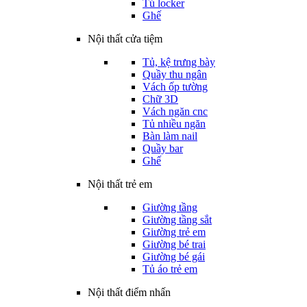
Tủ locker
Ghế
Nội thất cửa tiệm
Tủ, kệ trưng bày
Quầy thu ngân
Vách ốp tường
Chữ 3D
Vách ngăn cnc
Tủ nhiều ngăn
Bàn làm nail
Quầy bar
Ghế
Nội thất trẻ em
Giường tầng
Giường tầng sắt
Giường trẻ em
Giường bé trai
Giường bé gái
Tủ áo trẻ em
Nội thất điểm nhấn