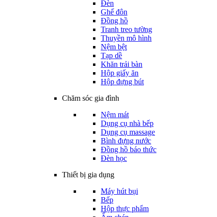
Đèn
Ghế đôn
Đồng hồ
Tranh treo tường
Thuyền mô hình
Nệm bệt
Tạp dề
Khăn trải bàn
Hộp giấy ăn
Hộp đựng bút
Chăm sóc gia đình
Nệm mát
Dụng cụ nhà bếp
Dụng cụ massage
Bình đựng nước
Đồng hồ báo thức
Đèn học
Thiết bị gia dụng
Máy hút bụi
Bếp
Hộp thực phẩm