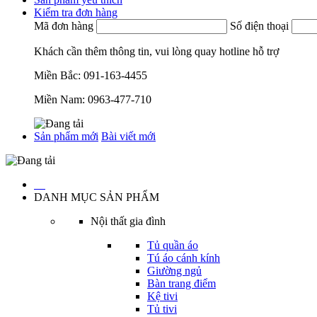
Kiểm tra đơn hàng
Mã đơn hàng
Số điện thoại
Khách cần thêm thông tin, vui lòng quay hotline hỗ trợ
Miền Bắc:
091-163-4455
Miền Nam:
0963-477-710
Sản phẩm mới
Bài viết mới
…
DANH MỤC SẢN PHẨM
Nội thất gia đình
Tủ quần áo
Tú áo cánh kính
Giường ngủ
Bàn trang điểm
Kệ tivi
Tủ tivi