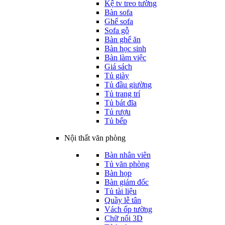
Kệ tv treo tường
Bàn sofa
Ghế sofa
Sofa gỗ
Bàn ghế ăn
Bàn học sinh
Bàn làm việc
Giá sách
Tủ giày
Tủ đầu giường
Tủ trang trí
Tủ bát đĩa
Tủ rượu
Tủ bếp
Nội thất văn phòng
Bàn nhân viên
Tủ văn phòng
Bàn họp
Bàn giám đốc
Tủ tài liệu
Quầy lễ tân
Vách ốp tường
Chữ nổi 3D