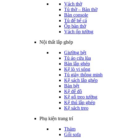
Vách thờ
Tủ thờ – Bàn thờ
Bàn console
Tủ để bể cá
Ốp bàn thờ
Vách ốp tường
Nội thất lắp ghép
Giường bệt
Tủ áo cửa lùa
Bàn lắp ghép
Kệ lò vi sóng
Tủ giày thông minh
Kệ sách lắp ghép
Bàn bệt
Kệ để đồ
Kệ gỗ treo tường
Kệ thú lắp ghép
Kệ sách treo
Phụ kiện trang trí
Thảm
Gối sofa