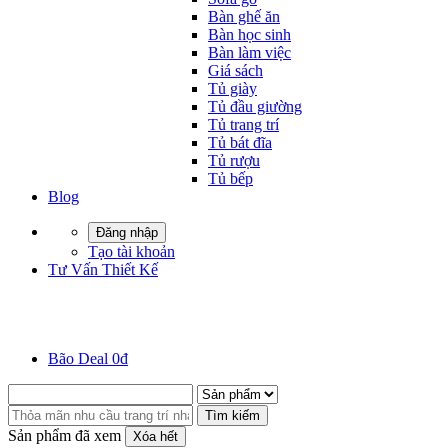
Bàn ghế ăn
Bàn học sinh
Bàn làm việc
Giá sách
Tủ giày
Tủ đầu giường
Tủ trang trí
Tủ bát đĩa
Tủ rượu
Tủ bếp
Blog
Đăng nhập
Tạo tài khoản
Tư Vấn Thiết Kế
Bão Deal 0đ
Tìm kiếm
Sản phẩm đã xem
Xóa hết