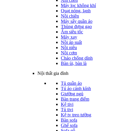
Ấm chén
Máy lọc không khí
Quạt nóng, lạnh
Nồi chiên
Máy sấy quần áo
Thùng đựng gạo
Ấm siêu tốc
Máy xay
Nồi áp suất
Nồi niêu
Nồi cơm
Chảo chống dính
Bàn ủi, bàn là
Nội thất gia đình
Tủ quần áo
Tú áo cánh kính
Giường ngủ
Bàn trang điểm
Kệ tivi
Tủ tivi
Kệ tv treo tường
Bàn sofa
Ghế sofa
Sofa gỗ