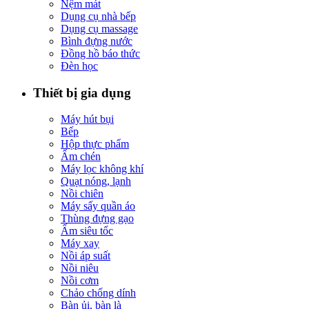
Nệm mát
Dụng cụ nhà bếp
Dụng cụ massage
Bình đựng nước
Đồng hồ báo thức
Đèn học
Thiết bị gia dụng
Máy hút bụi
Bếp
Hộp thực phẩm
Ấm chén
Máy lọc không khí
Quạt nóng, lạnh
Nồi chiên
Máy sấy quần áo
Thùng đựng gạo
Ấm siêu tốc
Máy xay
Nồi áp suất
Nồi niêu
Nồi cơm
Chảo chống dính
Bàn ủi, bàn là