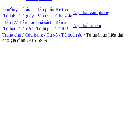
Giường
Tủ áo
Bàn phấn
Kệ tivi
Nội thất văn phòng
Tủ tab
Tủ giày
Bàn trà
Ghế sofa
Bàn LV
Bàn học
Giá sách
Bàn ăn
Nội thất trẻ em
Tủ bát
Tủ rượu
Tủ bếp
Tủ thờ
Trang chủ
/
Cửa hàng
/
Tủ gỗ
/
Tủ quần áo
/ Tủ quần áo hiện đại
cho gia đình GHS-5959