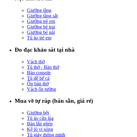
Giường tầng
Giường tầng sắt
Giường trẻ em
Giường bé trai
Giường bé gái
Tủ áo trẻ em
Đo đạc khảo sát tại nhà
Vách thờ
Tủ thờ - Bàn thờ
Bàn console
Tủ để bể cá
Ốp bàn thờ
Vách ốp tường
Mua về tự ráp (bán sẵn, giá rẻ)
Giường bệt
Tủ áo cửa lùa
Bàn lắp ghép
Kệ lò vi sóng
Tủ giày thông minh