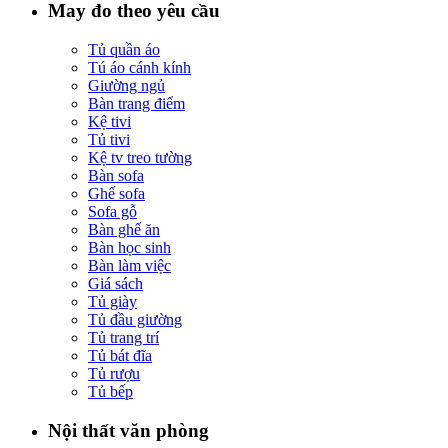
May đo theo yêu cầu
Tủ quần áo
Tú áo cánh kính
Giường ngủ
Bàn trang điểm
Kệ tivi
Tủ tivi
Kệ tv treo tường
Bàn sofa
Ghế sofa
Sofa gỗ
Bàn ghế ăn
Bàn học sinh
Bàn làm việc
Giá sách
Tủ giày
Tủ đầu giường
Tủ trang trí
Tủ bát đĩa
Tủ rượu
Tủ bếp
Nội thất văn phòng