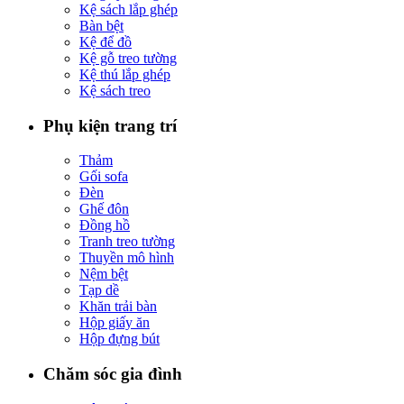
Kệ sách lắp ghép
Bàn bệt
Kệ để đồ
Kệ gỗ treo tường
Kệ thú lắp ghép
Kệ sách treo
Phụ kiện trang trí
Thảm
Gối sofa
Đèn
Ghế đôn
Đồng hồ
Tranh treo tường
Thuyền mô hình
Nệm bệt
Tạp dề
Khăn trải bàn
Hộp giấy ăn
Hộp đựng bút
Chăm sóc gia đình