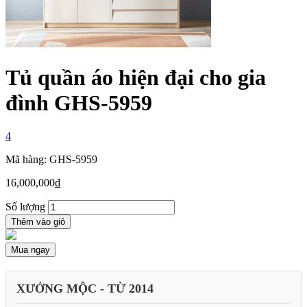
Tủ quần áo hiện đại cho gia
đình GHS-5959
4
Mã hàng: GHS-5959
16,000,000
₫
Số lượng
Thêm vào giỏ
Mua ngay
XƯỞNG MỘC - TỪ 2014