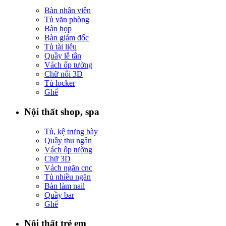
Bàn nhân viên
Tủ văn phòng
Bàn họp
Bàn giám đốc
Tủ tài liệu
Quầy lễ tân
Vách ốp tường
Chữ nổi 3D
Tủ locker
Ghế
Nội thất shop, spa
Tủ, kệ trưng bày
Quầy thu ngân
Vách ốp tường
Chữ 3D
Vách ngăn cnc
Tủ nhiều ngăn
Bàn làm nail
Quầy bar
Ghế
Nội thất trẻ em