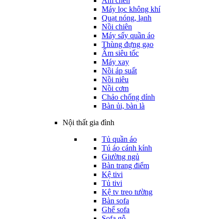
Ấm chén
Máy lọc không khí
Quạt nóng, lạnh
Nồi chiên
Máy sấy quần áo
Thùng đựng gạo
Ấm siêu tốc
Máy xay
Nồi áp suất
Nồi niêu
Nồi cơm
Chảo chống dính
Bàn ủi, bàn là
Nội thất gia đình
Tủ quần áo
Tú áo cánh kính
Giường ngủ
Bàn trang điểm
Kệ tivi
Tủ tivi
Kệ tv treo tường
Bàn sofa
Ghế sofa
Sofa gỗ