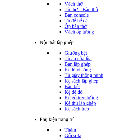
Vách thờ
Tủ thờ – Bàn thờ
Bàn console
Tủ để bể cá
Ốp bàn thờ
Vách ốp tường
Nội thất lắp ghép
Giường bệt
Tủ áo cửa lùa
Bàn lắp ghép
Kệ lò vi sóng
Tủ giày thông minh
Kệ sách lắp ghép
Bàn bệt
Kệ để đồ
Kệ gỗ treo tường
Kệ thú lắp ghép
Kệ sách treo
Phụ kiện trang trí
Thảm
Gối sofa