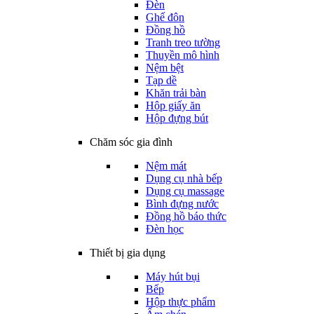
Đèn
Ghế đôn
Đồng hồ
Tranh treo tường
Thuyền mô hình
Nệm bệt
Tạp dề
Khăn trải bàn
Hộp giấy ăn
Hộp đựng bút
Chăm sóc gia đình
Nệm mát
Dụng cụ nhà bếp
Dụng cụ massage
Bình đựng nước
Đồng hồ báo thức
Đèn học
Thiết bị gia dụng
Máy hút bụi
Bếp
Hộp thực phẩm