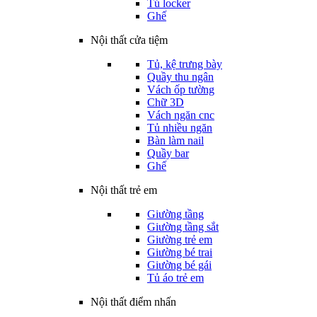
Tủ locker
Ghế
Nội thất cửa tiệm
Tủ, kệ trưng bày
Quầy thu ngân
Vách ốp tường
Chữ 3D
Vách ngăn cnc
Tủ nhiều ngăn
Bàn làm nail
Quầy bar
Ghế
Nội thất trẻ em
Giường tầng
Giường tầng sắt
Giường trẻ em
Giường bé trai
Giường bé gái
Tủ áo trẻ em
Nội thất điểm nhấn