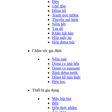
Đèn
Ghế đôn
Đồng hồ
Tranh treo tường
Thuyền mô hình
Nệm bệt
Tạp dề
Khăn trải bàn
Hộp giấy ăn
Hộp đựng bút
Chăm sóc gia đình
Nệm mát
Dụng cụ nhà bếp
Dụng cụ massage
Bình đựng nước
Đồng hồ báo thức
Đèn học
Thiết bị gia dụng
Máy hút bụi
Bếp
Hộp thực phẩm