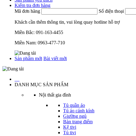
Kiểm tra đơn hàng
Mã đơn hàng
Số điện thoại
Khách cần thêm thông tin, vui lòng quay hotline hỗ trợ
Miền Bắc:
091-163-4455
Miền Nam:
0963-477-710
Sản phẩm mới
Bài viết mới
…
DANH MỤC SẢN PHẨM
Nội thất gia đình
Tủ quần áo
Tú áo cánh kính
Giường ngủ
Bàn trang điểm
Kệ tivi
Tủ tivi