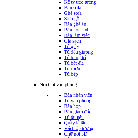
Kệ tv treo tường
Bàn sofa
Ghế sofa
Sofa gỗ
Bàn ghế ăn
Bàn học sinh
Bàn làm việc
Giá sách
Tủ giày
Tủ đầu giường
Tủ trang trí
Tủ bát đĩa
Tủ rượu
Tủ bếp
Nội thất văn phòng
Bàn nhân viên
Tủ văn phòng
Bàn họp
Bàn giám đốc
Tủ tài liệu
Quầy lễ tân
Vách ốp tường
Chữ nổi 3D