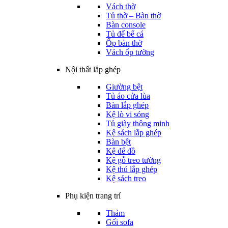
Vách thờ
Tủ thờ – Bàn thờ
Bàn console
Tủ để bể cá
Ốp bàn thờ
Vách ốp tường
Nội thất lắp ghép
Giường bệt
Tủ áo cửa lùa
Bàn lắp ghép
Kệ lò vi sóng
Tủ giày thông minh
Kệ sách lắp ghép
Bàn bệt
Kệ để đồ
Kệ gỗ treo tường
Kệ thú lắp ghép
Kệ sách treo
Phụ kiện trang trí
Thảm
Gối sofa