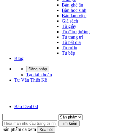
Bàn ghế ăn
Bàn học sinh
Bàn làm việc
Giá sách
Tủ giày
Tủ đầu giường
Tủ trang trí
Tủ bát đĩa
Tủ rượu
Tủ bếp
Blog
Đăng nhập
Tạo tài khoản
Tư Vấn Thiết Kế
Bão Deal 0đ
Tìm kiếm
Sản phẩm đã xem
Xóa hết