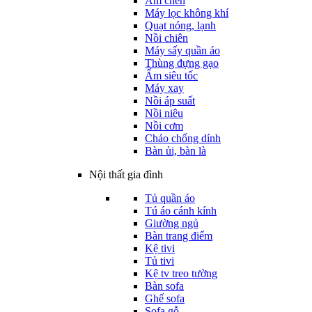
Ấm chén
Máy lọc không khí
Quạt nóng, lạnh
Nồi chiên
Máy sấy quần áo
Thùng đựng gạo
Ấm siêu tốc
Máy xay
Nồi áp suất
Nồi niêu
Nồi cơm
Chảo chống dính
Bàn ủi, bàn là
Nội thất gia đình
Tủ quần áo
Tú áo cánh kính
Giường ngủ
Bàn trang điểm
Kệ tivi
Tủ tivi
Kệ tv treo tường
Bàn sofa
Ghế sofa
Sofa gỗ